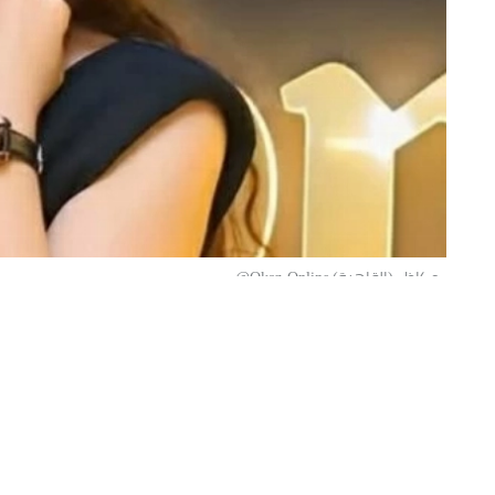
«عكاظ» (القاهرة) Okaz-Online@
تصدّرت الفنانة المصرية الشابة نيجار مح
وجّهت استغاثة عاجلة إلى وزارة الداخلية
القانونية ضد شخص تتهمه بالاستيلاء على
وأوضحت نيجار، في مقطع فيديو نشرته عبر حس