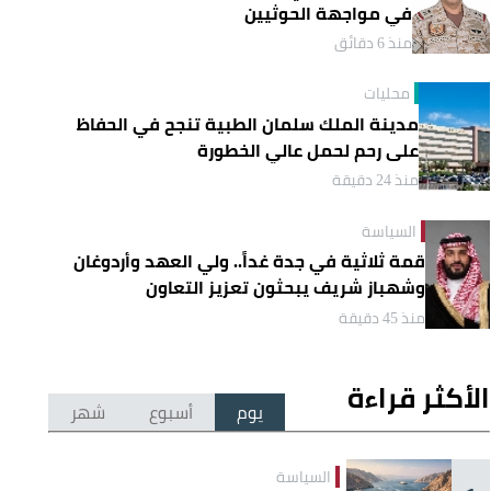
في مواجهة الحوثيين
منذ 6 دقائق
محليات
مدينة الملك سلمان الطبية تنجح في الحفاظ
على رحم لحمل عالي الخطورة
منذ 24 دقيقة
السياسة
قمة ثلاثية في جدة غداً.. ولي العهد وأردوغان
وشهباز شريف يبحثون تعزيز التعاون
منذ 45 دقيقة
الأكثر قراءة
يوم
أسبوع
شهر
السياسة