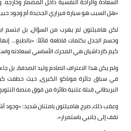
السعادة والراحة النفسية داخل المضمار وخارجه. وح
«هل السبب هو سيارة فيراري الجديدة أم وجود حبيب
لكن هاميلتون لم يهرب من السؤال، بل ابتسم ا
وحسم الجدل بكلمات قاطعة قائلاً: «بالطبع... إنها 
كيم كارداشيان هي المحرك الأساسي لسعادته واستقر
ولم يكن هذا الاعتراف الصادم وليد الصدفة، بل ج
في سباق جائزة موناكو الكبرى، حيث خطفت كيم ا
البريطاني قبلة علنية طائرة من فوق منصة التتويج 
وعقب ذلك، صرح هاميلتون بامتنان شديد: «وجود أشخ
تقف إلى جانبي باستمرار».