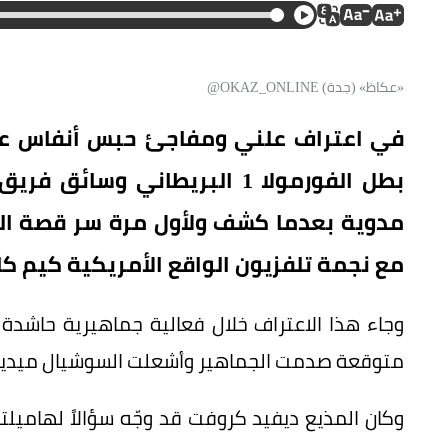
«عكاظ» (جدة) OKAZ_ONLINE@
في اعتراف علني ومفاجئ حبس أنفاس عشا
بطل الفورمولا 1 البريطاني و
مدوية بعدما كشف ولأول مرة سر قصة الح
مع نجمة تلفزيون الواقع الأمريكية كيم كا
وجاء هذا الاعتراف خلال فعالية جماهيرية حاشدة
متوقعة صدمت الجماهير وأشعلت السوشيال ميديا
وكان المذيع ديفيد كروفت قد وجّه سؤالاً لهاميل