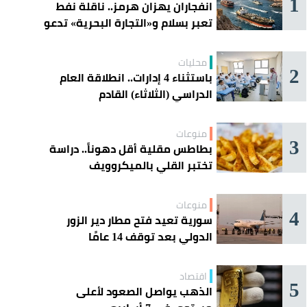
1
انفجاران يهزان هرمز.. ناقلة نفط
تعبر بسلام و«التجارة البحرية» تدعو
السفن إلى الحذر
محليات
2
باستثناء 4 إدارات.. انطلاقة العام
الدراسي (الثلاثاء) القادم
منوعات
3
بطاطس مقلية أقل دهوناً.. دراسة
تختبر القلي بالميكروويف
منوعات
4
سورية تعيد فتح مطار دير الزور
الدولي بعد توقف 14 عامًا
اقتصاد
5
الذهب يواصل الصعود لأعلى