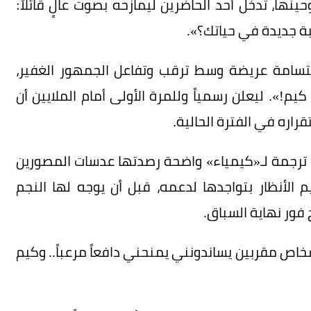
ينها، تدخل أحد الحاضرين ليمازحه بصوت عالٍ قائلاً:
ة جديدة في حياتك؟».
بتسامة عريضة وسط ترقب وتفاعل الجمهور الغفير،
كيم!». ليعلن رسمياً وللمرة الأولى أمام الملايين أن
اره في الفترة الحالية.
اء ترجمة لـ«كيمياء» واضحة رصدتها عدسات المصورين
لأنظار بتواجدها لدعمه، قبل أن يوجه لها النجم
فور نهاية السباق.
اص مقربين يساندونني يمنحني دافعاً مرعباً.. وكيم