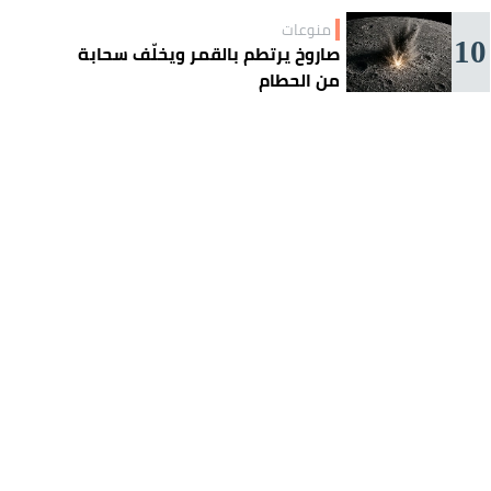
منوعات
10
صاروخ يرتطم بالقمر ويخلّف سحابة
من الحطام