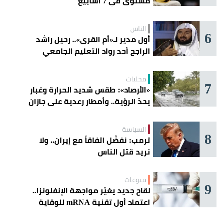
مستوى في 7 أسابيع
الناس
6
أول مدير لـ«أم القرى».. رحيل راشد
الراجح أحد رواد التعليم الجامعي
محليات
7
«الأرصاد»: طقس شديد الحرارة وغبار
يحدّ الرؤية.. وأمطار رعدية على جازان
وعسير
السياسة
8
ترمب: نفضّل اتفاقاً مع إيران.. ولا
نريد قتل الناس
منوعات
9
لقاح جديد يغيّر مواجهة الإنفلونزا..
اعتماد أول تقنية mRNA للوقاية
الموسمية