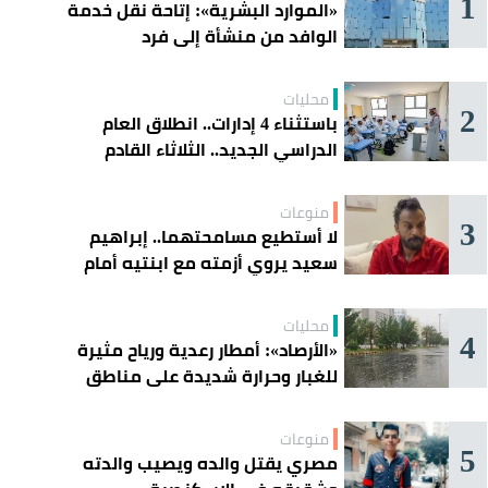
1
«الموارد البشرية»: إتاحة نقل خدمة
الوافد من منشأة إلى فرد
محليات
2
باستثناء 4 إدارات.. انطلاق العام
الدراسي الجديد.. الثلاثاء القادم
منوعات
3
لا أستطيع مسامحتهما.. إبراهيم
سعيد يروي أزمته مع ابنتيه أمام
القضاء
محليات
4
«الأرصاد»: أمطار رعدية ورياح مثيرة
للغبار وحرارة شديدة على مناطق
عدة
منوعات
5
مصري يقتل والده ويصيب والدته