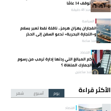
توقف 14 عامًا
منذ 48 دقيقة
السياسة
انفجاران يهزان هرمز.. ناقلة نفط تعبر بسلام
و«التجارة البحرية» تدعو السفن إلى الحذر
منذ ساعة
اقتصاد
كم المبالغ التي ردتها إدارة ترمب من رسوم
الجمارك الملغاة ؟
منذ ساعتين
الأكثر قراءة
يوم
أسبوع
شهر
اقتصاد