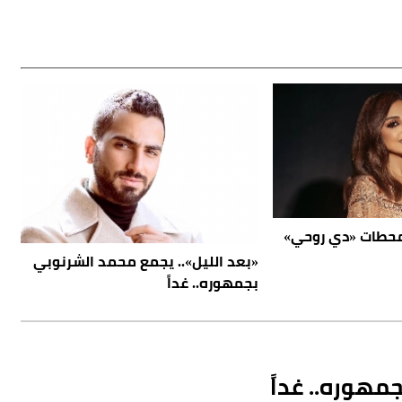
 محطات «دي روحي»
«بعد الليل».. يجمع محمد الشرنوبي
بجمهوره.. غداً
مهوره.. غداً