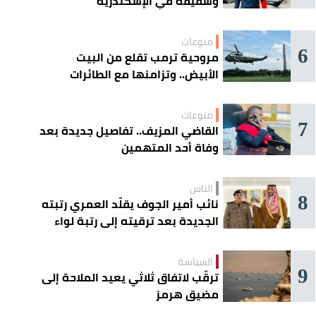
وشقيقه في الإسكندرية
منوعات
6
مروحية ترمب تقلع من البيت
الأبيض.. وتزامنها مع الطائرات
المدنية يفتح تحقيقًا جويًا
منوعات
7
القاضي المزيف.. تفاصيل جديدة بعد
وفاة أحد المتهمين
الناس
8
نائب أمير الجوف يقلّد العمري رتبته
الجديدة بعد ترقيته إلى رتبة لواء
السياسة
9
ترقّب لاتفاق ثلاثي يعيد الملاحة إلى
مضيق هرمز