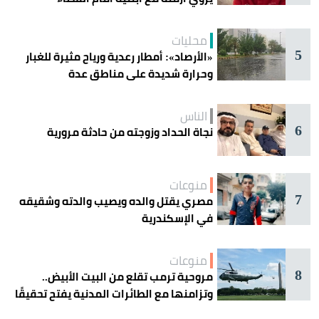
محليات
5
«الأرصاد»: أمطار رعدية ورياح مثيرة للغبار
وحرارة شديدة على مناطق عدة
الناس
6
نجاة الحداد وزوجته من حادثة مرورية
منوعات
7
مصري يقتل والده ويصيب والدته وشقيقه
في الإسكندرية
منوعات
8
مروحية ترمب تقلع من البيت الأبيض..
وتزامنها مع الطائرات المدنية يفتح تحقيقًا
جويًا