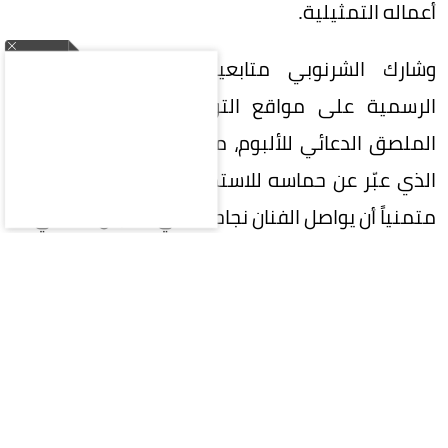
أعماله التمثيلية.
وشارك الشرنوبي متابعيه الإعلان عبر حساباته
الرسمية على مواقع التواصل الاجتماعي، مرفقاً
الملصق الدعائي للألبوم، ما أثار تفاعلاً من جمهوره،
الذي عبّر عن حماسه للاستماع إلى الأغنيات الجديدة،
متمنياً أن يواصل الفنان نجاحاته في المجال الغنائي.
ويضم الألبوم مجموعة من الأغنيات التي تعاون فيها
الشرنوبي مع عدد من الشعراء والملحنين والموزعين،
في إطار حرصه على تقديم تجربة موسيقية متنوعة
تجمع بين الأغنيات الرومانسية والإيقاعات العصرية،
بما يواكب ذائقة الجمهور خلال موسم صيف 2026.