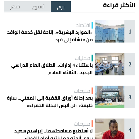
الأكثر قراءة
يوم
أسبوع
شهر
اقتصاد
1
«الموارد البشرية»: إتاحة نقل خدمة الوافد
من منشأة إلى فرد
محليات
2
باستثناء 4 إدارات.. انطلاق العام الدراسي
الجديد.. الثلاثاء القادم
منوعات
3
بعد إحالة أوراق القضية إلى المفتي.. سارة
خليفة: «لن ألبس البدلة الحمراء»
منوعات
4
لا أستطيع مسامحتهما.. إبراهيم سعيد
يروي أزمته مع ابنتيه أمام القضاء