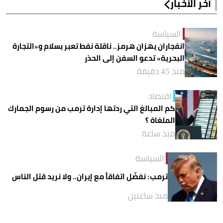
آخر الأخبار
السياسة
انفجاران يهزان هرمز.. ناقلة نفط تعبر بسلام و«التجارة
البحرية» تدعو السفن إلى الحذر
منذ 45 دقيقة
اقتصاد
كم المبالغ التي ردتها إدارة ترمب من رسوم الجمارك
الملغاة ؟
منذ ساعة
السياسة
ترمب: نفضّل اتفاقاً مع إيران.. ولا نريد قتل الناس
منذ ساعتين