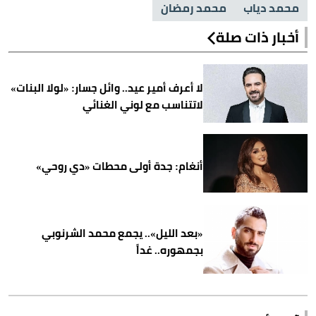
محمد دياب
محمد رمضان
أخبار ذات صلة
لا أعرف أمير عيد.. وائل جسار: «لولا البنات»
لاتتناسب مع لوني الغنائي
أنغام: جدة أولى محطات «دي روحي»
«بعد الليل».. يجمع محمد الشرنوبي
بجمهوره.. غداً