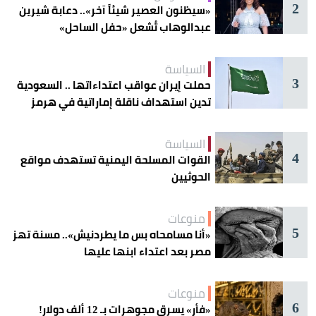
2
«سيظنون العصير شيئاً آخر».. دعابة شيرين
عبدالوهاب تُشعل «حفل الساحل»
السياسة
3
حملت إيران عواقب اعتداءاتها .. السعودية
تدين استهداف ناقلة إماراتية في هرمز
السياسة
4
القوات المسلحة اليمنية تستهدف مواقع
الحوثيين
منوعات
5
«أنا مسامحاه بس ما يطردنيش».. مسنة تهز
مصر بعد اعتداء ابنها عليها
منوعات
6
«فأر» يسرق مجوهرات بـ 12 ألف دولار!