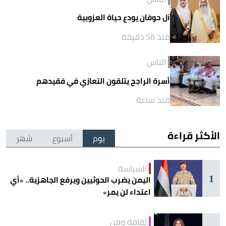
آل حوفان يودع حياة العزوبية
منذ 58 دقيقة
الناس
أسرة الراجح يتلقون التعازي في فقيدهم
منذ ساعة
الأكثر قراءة
يوم
أسبوع
شهر
السياسة
1
اليمن يضرب الحوثيين ويرفع الجاهزية.. «أي
اعتداء لن يمر»
ثقافة وفن