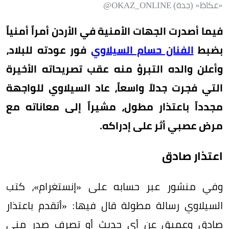
«عكاظ» (جدة) OKAZ_ONLINE@
فيما أصدرت الجهات الأمنية في الأردن أمراً أمنياً
بضبط
الفنان حسام السيلاوي
فور عودته للبلاد،
وأعلن والده التبرؤ منه عقب تصريحاته الأخيرة
التي فجرت جدلاً واسعاً، عاد السيلاوي للواجهة
مجدداً باعتذار مطول، مشيراً إلى معاناته مع
مرض عصبي أثر على إدراكه.
اعتذار صادق
وفي منشور عبر حسابه على «إنستغرام»، كتب
السيلاوي رسالة مطولة قال فيها: «أتقدم باعتذار
صادق وعميق عن أي حديث أو تصرف صدر مني