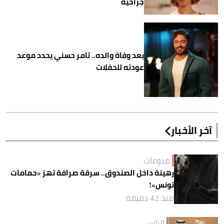
جراحية
بعد وفاة والده.. تامر حسني يحدد موعد
عودته للحفلات
آخر الأخبار
منوعات
رهينة داخل الصندوق.. سرقة صرافة تهز «حمامات
تونس»!
منذ 42 دقيقة
الناس