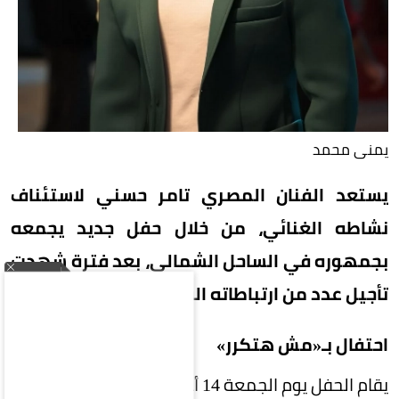
يمنى محمد
يستعد الفنان المصري تامر حسني لاستئناف
نشاطه الغنائي، من خلال حفل جديد يجمعه
بجمهوره في الساحل الشمالي، بعد فترة شهدت
تأجيل عدد من ارتباطاته الفنية عقب وفاة والده.
احتفال بـ«مش هتكرر»
يقام الحفل يوم الجمعة 14 أغسطس في منطقة رأس