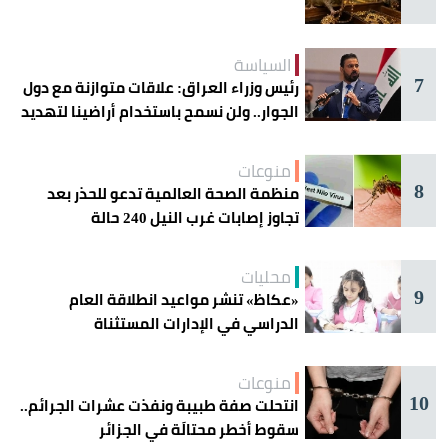
السياسة
7
رئيس وزراء العراق: علاقات متوازنة مع دول
الجوار.. ولن نسمح باستخدام أراضينا لتهديد
أمنها
منوعات
8
منظمة الصحة العالمية تدعو للحذر بعد
تجاوز إصابات غرب النيل 240 حالة
محليات
9
«عكاظ» تنشر مواعيد انطلاقة العام
الدراسي في الإدارات المستثناة
منوعات
10
انتحلت صفة طبيبة ونفذت عشرات الجرائم..
سقوط أخطر محتالَة في الجزائر