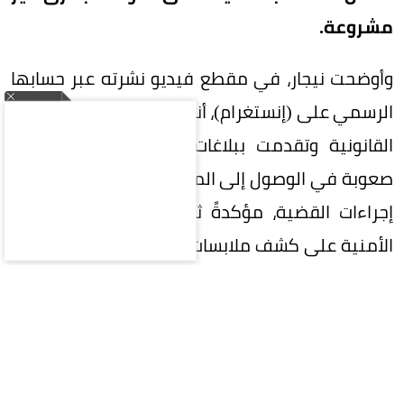
مشروعة.
وأوضحت نيجار، في مقطع فيديو نشرته عبر حسابها
الرسمي على (إنستغرام)، أنها سلكت جميع المسارات
القانونية وتقدمت ببلاغات رسمية، إلا أنها تواجه
صعوبة في الوصول إلى المشكو في حقه لاستكمال
إجراءات القضية، مؤكدةً ثقتها في قدرة الأجهزة
الأمنية على كشف ملابسات الواقعة وضمان استرداد
حقوقها.
وشهدت الأزمة تطورًا لافتًا عقب نشر الفيديو الأول، إذ
كشفت نيجار أن عددًا من الأشخاص تواصلوا معها
وأبلغوها بتعرضهم لوقائع مشابهة مع الشخص ذاته،