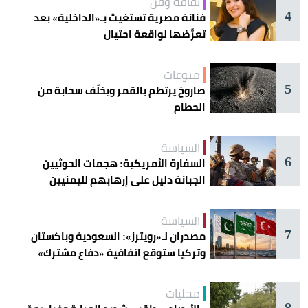
ثقافة وفن
4
فنانة مصرية تستغيث بـ«الداخلية» بعد
تعرُّضها لواقعة احتيال
منوعات
5
صاروخ يرتطم بالقمر ويخلّف سحابة من
الحطام
السياسة
6
السفارة الأمريكية: هجمات الحوثيين
الجبانة دليل على إرهابهم لليمنيين
السياسة
7
مصدران لـ«رويترز»: السعودية وباكستان
وتركيا ستوقع اتفاقية «دفاع مشترك»
اليوم في جدة
محليات
8