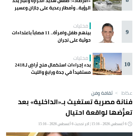
«الأرصاد»: طقس شديد الحرارة وغبار يحدّ
الرؤية.. وأمطار رعدية على جازان وعسير
محليات
9
بينهم طفل وامرأة.. 11 مصاباً باعتداءات
حوثية على نجران
محليات
10
بدء إجراءات استكمال منح أراضٍ لـ2418
مستفيداً في جدة ورابغ والليث
عكاظ
>
ثقافة وفن
فنانة مصرية تستغيث بـ«الداخلية» بعد
تعرُّضها لواقعة احتيال
6 أغسطس 2026 - 15:16 | آخر تحديث 6 أغسطس 2026 - 15:16