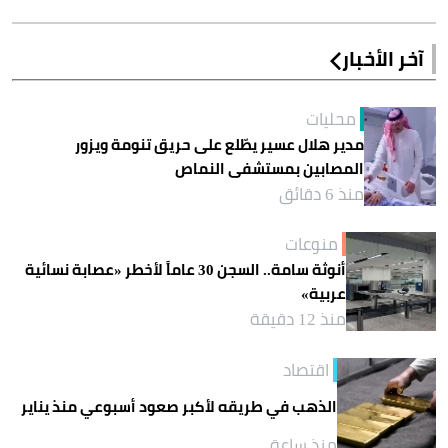
آخر الأخبار
محليات
مدير هلال عسير يطّلع على حريق تنومة ويزور
المصابين بمستشفى النماص
منذ 6 دقائق
منوعات
أنوثة سامة.. السجن 30 عاماً لأخطر «عصابة نسائية
عربية»
منذ 12 دقيقة
اقتصاد
الذهب في طريقه لأكبر صعود أسبوعي منذ يناير
منذ ساعة