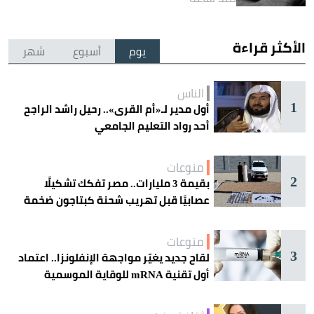
الأكثر قراءة
يوم
أسبوع
شهر
الناس
1
أول مدير لـ«أم القرى».. رحيل راشد الراجح
أحد رواد التعليم الجامعي
منوعات
2
بقيمة 3 مليارات.. مصر تفكك تشكيلًا
عصابيًا قبل تهريب شحنة كبتاجون ضخمة
منوعات
3
لقاح جديد يغيّر مواجهة الإنفلونزا.. اعتماد
أول تقنية mRNA للوقاية الموسمية