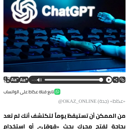
--:--
تابع قناة عكاظ على الواتساب
«عكاظ» (جدة) OKAZ_ONLINE@
من الممكن أن تستيقظ يوماً لتكتشف أنك لم تعد
بحاجة لفتح محرك بحث «قوقل»، أو استخدام