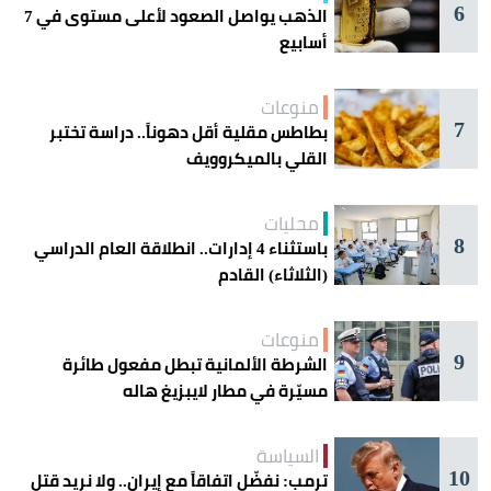
6
الذهب يواصل الصعود لأعلى مستوى في 7
أسابيع
منوعات
7
بطاطس مقلية أقل دهوناً.. دراسة تختبر
القلي بالميكروويف
محليات
8
باستثناء 4 إدارات.. انطلاقة العام الدراسي
(الثلاثاء) القادم
منوعات
9
الشرطة الألمانية تبطل مفعول طائرة
مسيّرة في مطار لايبزيغ هاله
السياسة
10
ترمب: نفضّل اتفاقاً مع إيران.. ولا نريد قتل