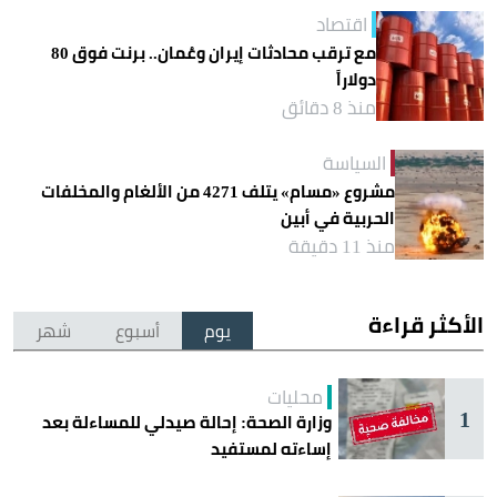
اقتصاد
مع ترقب محادثات إيران وعُمان.. برنت فوق 80
دولاراً
منذ 8 دقائق
السياسة
مشروع «مسام» يتلف 4271 من الألغام والمخلفات
الحربية في أبين
منذ 11 دقيقة
الأكثر قراءة
يوم
أسبوع
شهر
محليات
1
وزارة الصحة: إحالة صيدلي للمساءلة بعد
إساءته لمستفيد