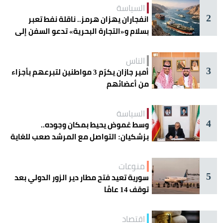
السياسة
2
انفجاران يهزان هرمز.. ناقلة نفط تعبر
بسلام و«التجارة البحرية» تدعو السفن إلى
الحذر
الناس
3
أمير جازان يكرّم 3 مواطنين لتبرعهم بأجزاء
من أعضائهم
السياسة
4
وسط غموض يحيط بمكان وجوده..
بزشكيان: التواصل مع المرشد صعب للغاية
منوعات
5
سورية تعيد فتح مطار دير الزور الدولي بعد
توقف 14 عامًا
اقتصاد