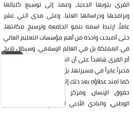
القرى بثوبها الجديد، وعمد إلى توسيع كلياتها
وبرامجها ودراساتها العليا. وعلى مدى اثني عشر
عاماً، ارتبط اسمه بنمو الجامعة وترسيخ مكانتها،
حتى أصبحت واحدة من أهم مؤسسات التعليم العالي
في المملكة بل في العالم الإسلامي. وسيظل تاريخ
أم القرى شاهداً على أن الدكتور راشد الراجح لم يكن
مديراً عابراً في مسيرتها، بل كان أحد بُناتها التاريخيين،
كما امتد عطاؤه بعد ذلك إلى مجلس الشورى، وهيئة
حقوق الإنسان، ومركز الملك عبدالعزيز للحوار
الوطني، والنادي الأدبي الثقافي بمكة المكرمة،
وعدد من المجالس العلمية والثقافية. وفي كل تلك
المواقع ظل منحازاً إلى العلم والمعرفة والحوار