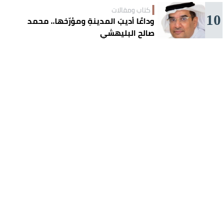
كتاب ومقالات
10
وداعًا أديبَ المدينةِ ومؤرّخها.. محمد
صالح البليهشي