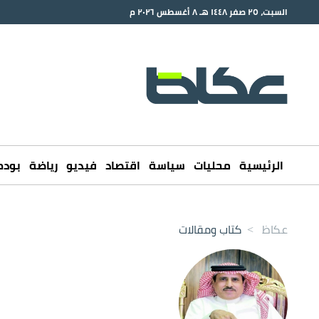
السبت، ٢٥ صفر ١٤٤٨ هـ ٨ أغسطس ٢٠٢٦ م
الرئيسية
محليات
سياسة
اقتصاد
فيديو
رياضة
بود
عكاظ
>
كتاب ومقالات