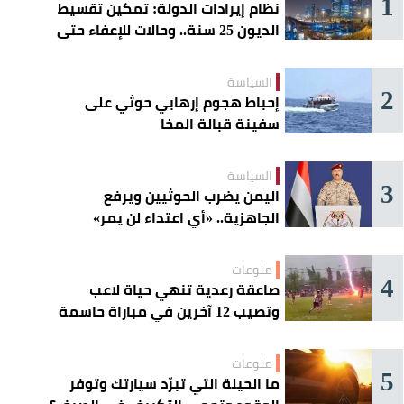
1
نظام إيرادات الدولة: تمكين تقسيط
الديون 25 سنة.. وحالات للإعفاء حتى
مليون ريال
السياسة
2
إحباط هجوم إرهابي حوثي على
سفينة قبالة المخا
السياسة
3
اليمن يضرب الحوثيين ويرفع
الجاهزية.. «أي اعتداء لن يمر»
منوعات
4
صاعقة رعدية تنهي حياة لاعب
وتصيب 12 آخرين في مباراة حاسمة
منوعات
5
ما الحيلة التي تبرّد سيارتك وتوفر