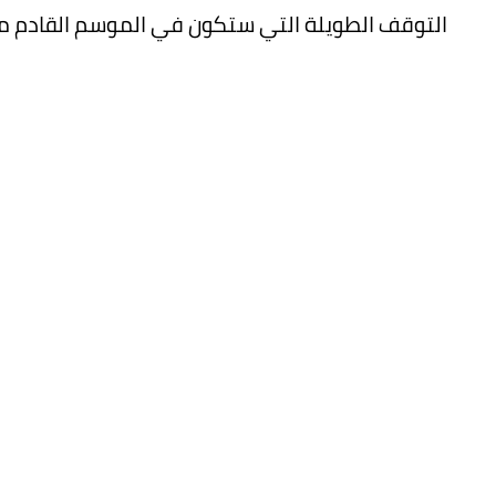
التوقف الطويلة التي ستكون في الموسم القادم 
تفوق الهلال حتى الآن في الميركاتو الصيفي، و
مؤشر قوي على أن الطموحات الموسم القادم كبيرة
رغم تحفظ كثير من النقاد الرياضيين على عدم است
مبرر منطقي يجعل الأهلي يسمح لهم بالرحيل إلا إذا 
أما حامل اللقب والفريق الذي يفترض أن يحافظ على
الرقابة المالية المشددة، ولم يعقد حتى كتابة هذا 
خاصة بعد الاستغناء عن مارسيلو بروزوفيتش. الأم
علما أن بعض نجوم الفريق ما زالوا خارج المعسكر وا