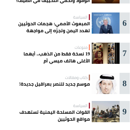
الوقود وتحمي التكييف في الصيف؟
السياسة
6
المبعوث الأممي: هجمات الحوثيين
تهدد اليمن وتجرّه إلى مواجهة
إقليمية
منوعات
7
19 نسخة فقط من الذهب.. أيهما
الأغلى هاتف ميسي أم
«كريستيانو»؟
كتاب ومقالات
8
موسم جديد للنصر بعراقيل جديدة!
السياسة
9
القوات المسلحة اليمنية تستهدف
مواقع الحوثيين