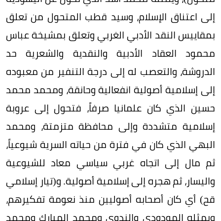
إلى اعتناق الإسلام، وسيد قطب المتحول من تعلق
بمقاييس النقد الأدبي الغربي وتعلق بمشيخة عباس
محمود العقاد الأدبية والنقدية والشعرية حد
الدروشة، والتعصب له إلى درجة التنفير من معبوده
إلى إسلامية أصولية انفعالية وحانقة، ومحمد محمد
حسين الذي كان علمانيا صرفاً، فتحول إلى عروبة
إسلامية متشددة وإلى محافظة متزمتة، ومحمد
البهي الذي كان في فترة من حياته السرية شيوعياً،
ثم مال إلى اتجاه غربي سياسي معاد للشيوعية
واليسار، ثم هجره إلى إسلامية أصولية. و(تيار إسلامي
قح) أي كان أصحابه أصوليين منذ نعومة تفكيرهم،
ويمثله المودودي والندوي ومحمد المبارك ومحمد