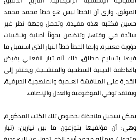
السجالية الإسلامية الراديكالية، التأريخ الدقيق
الموثق. وأرى أن الخطأ ليس هو خطأ محمد محمد
حسين فكتبه هذه مفيدة، وتحمل وجهة نظر غير
سائدة في وقتها، وتتضمن بحوثاً أصلية وتنقيبات
دؤوبة معتبرة، وإنما الخطأ خطأ التيار الذي استقبل ما
فيها بتسليم مطلق، ذلك أنه تيار انفعالي يفيض
بالعاطفة الدينية السطحية والمتشنجة، ويفتقر إلى
القدرة على المناقشة العلمية والمنهجية الصرفية،
ويفتقد توخي الموضوعية والعدل والإنصاف.
يمكن تسجيل ملاحظة بخصوص تلك الكتب المذكورة،
وهي: أن مؤلفيها يتوزعون ما بين تيارين: (تيار
متحول)، ويمثله محمد أسد الذي تحول عن اليهودية