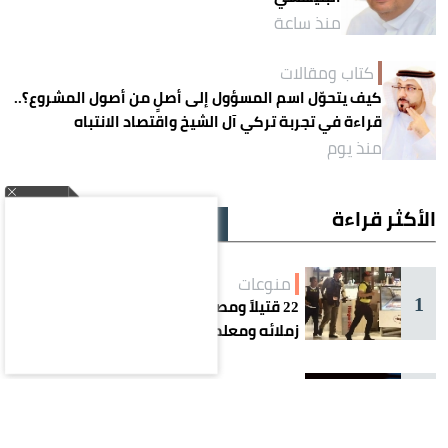
منذ ساعة
كتاب ومقالات
كيف يتحوّل اسم المسؤول إلى أصلٍ من أصول المشروع؟..
قراءة في تجربة تركي آل الشيخ واقتصاد الانتباه
منذ يوم
الأكثر قراءة
يوم
أسبوع
شهر
منوعات
1
22 قتيلاً ومصاباً.. طالب يفتح النار على
زملائه ومعلميه في مدرسة ثانوية
ثقافة وفن
2
رقم يكسر التاريخ.. عمرو دياب يدخل
موسوعة غينيس بإنجاز غير مسبوق