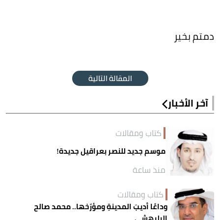
دمتم بخير
المقالة التالية
آخر الأخبار
كتاب ومقالات
موسم جديد للنصر بعراقيل جديدة!
منذ ساعة
كتاب ومقالات
وداعًا أديبَ المدينةِ ومؤرّخها.. محمد صالح
البليهشي