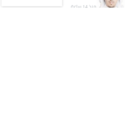
منذ 14 ساعة
كتاب ومقالات
وداعًا أديبَ المدينةِ ومؤرّخها.. محمد صالح
البليهشي
منذ 14 ساعة
كتاب ومقالات
كيف يتحوّل اسم المسؤول إلى أصلٍ من أصول المشروع؟..
قراءة في تجربة تركي آل الشيخ واقتصاد الانتباه
منذ يوم
الأكثر قراءة
يوم
أسبوع
شهر
اقتصاد
1
نظام إيرادات الدولة: تمكين تقسيط الديون