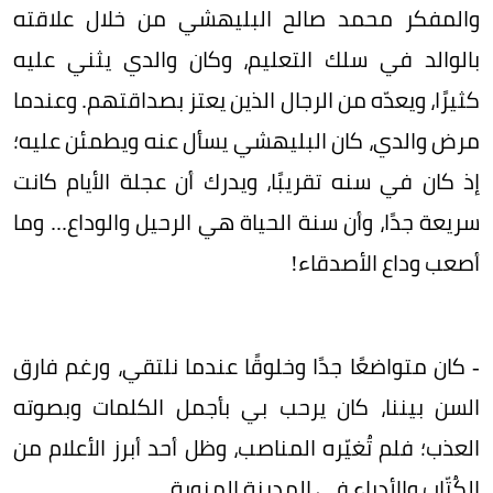
والمفكر محمد صالح البليهشي من خلال علاقته
بالوالد في سلك التعليم، وكان والدي يثني عليه
كثيرًا، ويعدّه من الرجال الذين يعتز بصداقتهم. وعندما
مرض والدي، كان البليهشي يسأل عنه ويطمئن عليه؛
إذ كان في سنه تقريبًا، ويدرك أن عجلة الأيام كانت
سريعة جدًا، وأن سنة الحياة هي الرحيل والوداع... وما
أصعب وداع الأصدقاء!
- كان متواضعًا جدًا وخلوقًا عندما نلتقي، ورغم فارق
السن بيننا، كان يرحب بي بأجمل الكلمات وبصوته
العذب؛ فلم تُغيّره المناصب، وظل أحد أبرز الأعلام من
الكُتّاب والأدباء في المدينة المنورة.