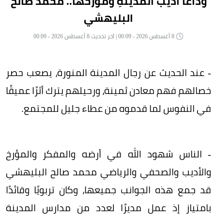
وداعًا أديبَ المدينةِ ومؤرّخها.. محمد صالح
البليهشي
8 أغسطس 2026 - 00:09 | آخر تحديث 8 أغسطس 2026 - 00:09
- عند الحديث عن رجال المدينة المنورة، يصعب حصر
خصالهم فهم معادن ثمينة، ورحيلهم يترك أثرًا عميقًا
في النفوس لما قدموه من عطاء جليل للمجتمع.
- الناس شهود الله في أرضه والمفكر والمؤرخ
والأديب والصحفي والرياضي محمد صالح البليهشي
قد جمع هذه الجوانب جميعها، وكان تربويًا وقائدًا
بامتياز إذ عمل مديرًا لعدد من مدارس المدينة