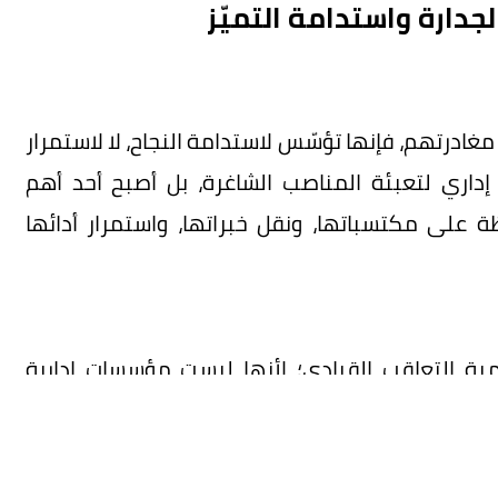
جدارة واستدامة التميّز
درتهم، فإنها تؤسّس لاستدامة النجاح، لا لاستمرار
إداري لتعبئة المناصب الشاغرة، بل أصبح أحد أهم
على مكتسباتها، ونقل خبراتها، واستمرار أدائها
 التعاقب القيادي؛ لأنها ليست مؤسسات إدارية
 لصناعة المعرفة والابتكار، وشريك رئيس في تحقيق
دات الجامعية لا يمثل قراراً إدارياً عابراً، بل قراراً
 العلمي، وخدمة المجتمع، وكفاءة الأداء المؤسسي.