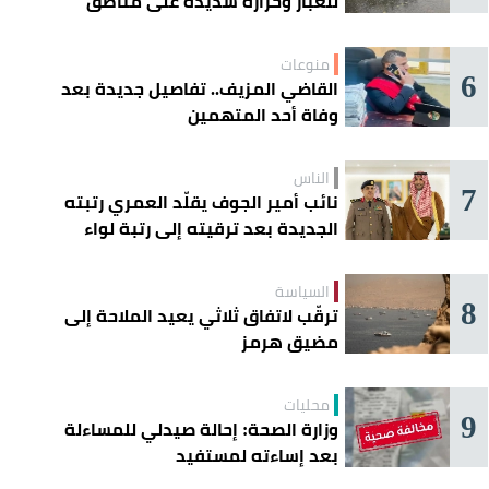
للغبار وحرارة شديدة على مناطق
عدة
منوعات
6
القاضي المزيف.. تفاصيل جديدة بعد
وفاة أحد المتهمين
الناس
7
نائب أمير الجوف يقلّد العمري رتبته
الجديدة بعد ترقيته إلى رتبة لواء
السياسة
8
ترقّب لاتفاق ثلاثي يعيد الملاحة إلى
مضيق هرمز
محليات
9
وزارة الصحة: إحالة صيدلي للمساءلة
بعد إساءته لمستفيد