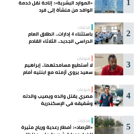
1
«الموارد البشرية»: إتاحة نقل خدمة
الوافد من منشأة إلى فرد
محليات
2
باستثناء 4 إدارات.. انطلاق العام
الدراسي الجديد.. الثلاثاء القادم
منوعات
3
لا أستطيع مسامحتهما.. إبراهيم
سعيد يروي أزمته مع ابنتيه أمام
القضاء
منوعات
4
مصري يقتل والده ويصيب والدته
وشقيقه في الإسكندرية
محليات
5
«الأرصاد»: أمطار رعدية ورياح مثيرة