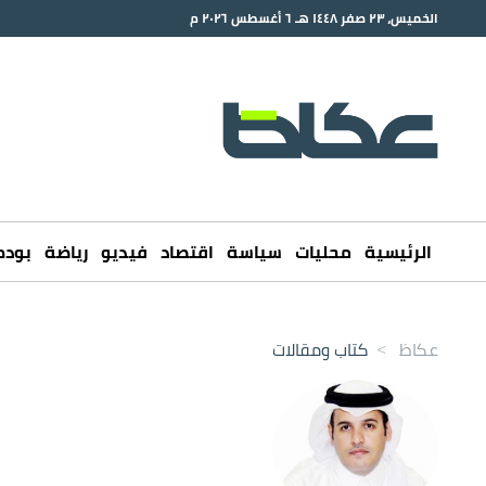
الخميس، ٢٣ صفر ١٤٤٨ هـ ٦ أغسطس ٢٠٢٦ م
الرئيسية
محليات
سياسة
اقتصاد
فيديو
رياضة
بود
عكاظ
>
كتاب ومقالات