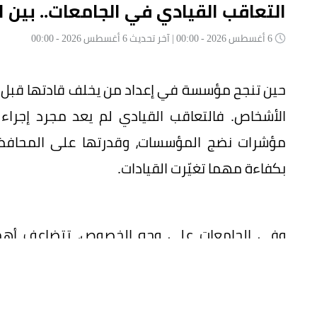
التعاقب القيادي في الجامعات.. بين ال
6 أغسطس 2026 - 00:00 | آخر تحديث 6 أغسطس 2026 - 00:00
حين تنجح مؤسسة في إعداد من يخلف قادتها قبل مغا
الأشخاص. فالتعاقب القيادي لم يعد مجرد إجراء 
مؤشرات نضج المؤسسات، وقدرتها على المحافظة 
بكفاءة مهما تغيّرت القيادات.
وفي الجامعات على وجه الخصوص، تتضاعف أهمية
فحسب، بل بيوت للعلم، وحاضنات للكفاءات، ومراكز
مستهدفات التنمية الوطنية. ومن هنا، فإن اختيار القيا
إستراتيجياً ينعكس أثره على جودة التعليم، والبحث