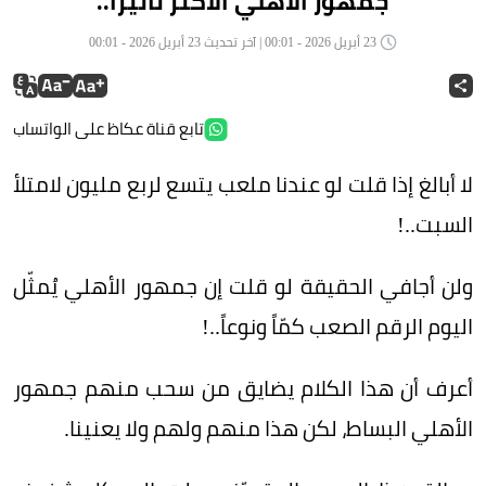
جمهور الأهلي الأكثر تأثيراً..
23 أبريل 2026 - 00:01 | آخر تحديث 23 أبريل 2026 - 00:01
تابع قناة عكاظ على الواتساب
لا أبالغ إذا قلت لو عندنا ملعب يتسع لربع مليون لامتلأ
السبت..!
ولن أجافي الحقيقة لو قلت إن جمهور الأهلي يُمثّل
اليوم الرقم الصعب كمّاً ونوعاً..!
أعرف أن هذا الكلام يضايق من سحب منهم جمهور
الأهلي البساط، لكن هذا منهم ولهم ولا يعنينا.