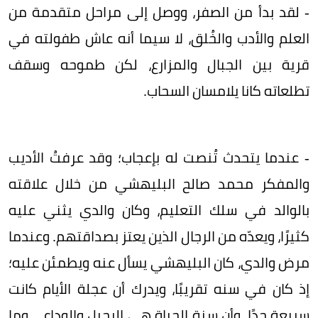
- لقد بدأ من الصفر، ووصل إلى مراحل متقدمة من
العلم والأدب والخُلق، لا سيما أنه عاش طفولته في
قرية بين الجبال والمزارع، لكن طموحه وسقف
تطلعاته كانا يلامسان السحاب.
- عندما يتحدث تُنصت له بإعجاب؛ وقد عرفتُ الأديب
والمفكر محمد صالح البليهشي من خلال علاقته
بالوالد في سلك التعليم، وكان والدي يثني عليه
كثيرًا، ويعدّه من الرجال الذين يعتز بصداقتهم. وعندما
مرض والدي، كان البليهشي يسأل عنه ويطمئن عليه؛
إذ كان في سنه تقريبًا، ويدرك أن عجلة الأيام كانت
سريعة جدًا، وأن سنة الحياة هي الرحيل والوداع... وما