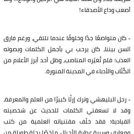
أصعب وداع الأصدقاء!
- كان متواضعًا جدًا وخلوقًا عندما نلتقي، ورغم فارق
السن بيننا، كان يرحب بي بأجمل الكلمات وبصوته
العذب؛ فلم تُغيّره المناصب، وظل أحد أبرز الأعلام من
الكُتّاب والأدباء في المدينة المنورة.
- رحل البليهشي وترك إرثًا كبيرًا من العلم والمعرفة،
وقد لا تسعفني الكلمات للحديث عن شخصيته
القيادية؛ فقد خلّف مقتنياته العلمية من كتب
ومعارف وسيرة عطرة للأجيال، ملخصًا رحلة طويلة من