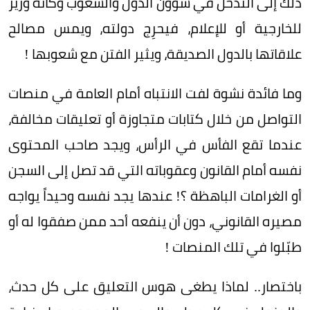
ذلك إلى التدخل في شؤون الدول والشعوب وكأنه وزير
للخارجية أو للإعلام، فيحرِج دولته، ويمس مصالح
علاقاتها بالدول الصديقة، ويثير الفتن مع شعوبها !
وما فائدة نشوة لفت الانتباه أمام العامة في منصات
التواصل من خلال كتابات متجاوزة أو تعليقات مخالفة،
عندما تقع الفأس في الرأس، ويجد صاحب المحتوى
نفسه أمام القانون وعقوباته التي قد تصل إلى السجن
أو الغرامات الباهظة ؟! عندها يجد نفسه وحيداً يواجه
مصيره القانوني، دون أن ينفعه أحد ممن صفقوا له أو
طبّلوا في تلك المنصات !
باختصار.. لماذا يطغى هوس التعليق على كل حدث،