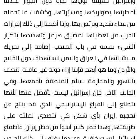
وإسرائيل حقيقة نواياها تجاه دول الجوار عندما
أمطرتها بصواريخها ومسيّراتها، وكشفت ما تحمله
من عداء شديد وتربّص بها. وإذا أضفنا إلى ذلك إفرازات
الحرب من تعطيلها لمضيق هرمز وتهديدها بتكرار
الشيء نفسه في باب المندب، إضافة إلى تحريك
مليشياتها في العراق واليمن لاستهداف دول الخليج
والأردن وما هو أبعد، فإننا إزاء دولة غير عاقلة، تتصف
بالتهور والمجازفة بسلم المنطقة بأجمعها. وفي
الجانب الآخر، فإن إسرائيل ليست بأفضل منها لأنها
تتطلع إلى الفراغ الإستراتيجي الذي قد ينتج عن
تحجيم إيران بأي شكل كي تتصدى لملئه على
طريقتها، وهذا خطر كبير أسوأ من خطر إيران، فأطماع
إسرائيل ليست خافية. وعندما يضاف إلى ذلك الحروب