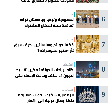
سعودية لتطوير 3 مشاريع طاقة
شمسية في سورية
محليات
6
السعودية وتركيا وباكستان توقع
اتفاقية مكة للدفاع المشترك
منوعات
7
أخذ 10 خواتم وسلسلتين.. كيف سرق
فأر «متجر مجوهرات»؟
اقتصاد
8
نظام إيرادات الدولة: تمكين تقسيط
الديون 25 سنة.. وحالات للإعفاء حتى
مليون ريال
منوعات
9
شبه عاريات.. كيف تحولت مسابقة
ملكة جمال عربية إلى «إتجار
بالقاصرات»؟