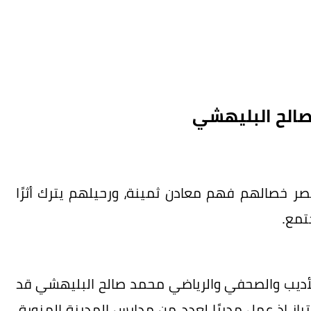
د صالح البليهشي
صر خصالهم فهم معادن ثمينة، ورحيلهم يترك أثرًا
تمع.
الأديب والصحفي والرياضي محمد صالح البليهشي قد
تياز إذ عمل مديرًا لعدد من مدارس المدينة المنورة،