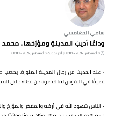
سامي المغامسي
وداعًا أديبَ المدينةِ ومؤرّخها.. محم
8 أغسطس 2026 - 00:09 | آخر تحديث 8 أغسطس 2026 - 00:09
- عند الحديث عن رجال المدينة المنورة، يصعب ح
عميقًا في النفوس لما قدموه من عطاء جليل للمج
- الناس شهود الله في أرضه والمفكر والمؤرخ و
جمع هذه الجوانب جميعها، وكان تربويًا وقائدًا بام