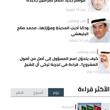
منذ 54 دقيقة
كتاب ومقالات
وداعًا أديبَ المدينةِ ومؤرّخها.. محمد صالح
البليهشي
منذ 54 دقيقة
كتاب ومقالات
كيف يتحوّل اسم المسؤول إلى أصلٍ من أصول
المشروع؟.. قراءة في تجربة تركي آل الشيخ
واقتصاد الانتباه
منذ يوم
الأكثر قراءة
يوم
أسبوع
شهر
السياسة