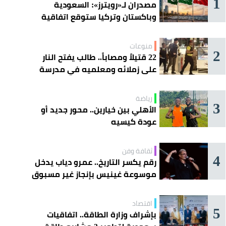
1
مصدران لـ«رويترز»: السعودية
وباكستان وتركيا ستوقع اتفاقية
«دفاع مشترك» اليوم في جدة
منوعات
2
22 قتيلاً ومصاباً.. طالب يفتح النار
على زملائه ومعلميه في مدرسة
ثانوية
رياضة
3
الأهلي بين خيارين.. محور جديد أو
عودة كيسيه
ثقافة وفن
4
رقم يكسر التاريخ.. عمرو دياب يدخل
موسوعة غينيس بإنجاز غير مسبوق
اقتصاد
5
بإشراف وزارة الطاقة.. اتفاقيات