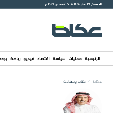
الجمعة، ٢٤ صفر ١٤٤٨ هـ ٧ أغسطس ٢٠٢٦ م
الرئيسية
محليات
سياسة
اقتصاد
فيديو
رياضة
بود
عكاظ
>
كتاب ومقالات