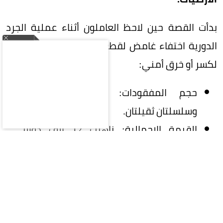
بدأت القصة حين لاحظ العاملون أثناء عملية الجرد
الدورية اختفاء غامض لقطع ثقيلة دون وجود أي أثر
لكسر أو خرق أمني:
حجم المفقودات: 10 خواتم ذهبية
وسلسلتان ثقيلتان.
القيمة الإجمالية: ناهزت 12 ألف دولار
أمريكي.
الشكوك الأولى: توجهت الأصابع فوراً نحو
احتمالية السرقة من قِبل العاملين أو الزوار،
مما دفع صاحب المتجر لتفريغ كاميرات
المراقبة لكشف الحقيقة.