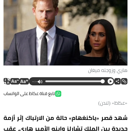
هاري وزوجته ميغان
--:--
تابع قناة عكاظ على الواتساب
«عكاظ» (لندن)
شهد قصر «باكنغهام» حالة من الارتباك إثر أزمة
جديدة بين الملك تشارلز وابنه الأمير هاري، عقب