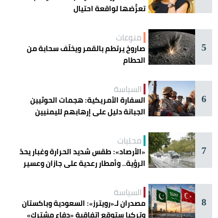
تعرُّضها لواقعة احتيال
منوعات
5
صاروخ يرتطم بالقمر ويخلّف سحابة من
الحطام
السياسة
6
السفارة الأمريكية: هجمات الحوثيين
الجبانة دليل على إرهابهم لليمنيين
محليات
7
«الأرصاد»: طقس شديد الحرارة وغبار يحدّ
الرؤية.. وأمطار رعدية على جازان وعسير
السياسة
8
مصدران لـ«رويترز»: السعودية وباكستان
وتركيا ستوقع اتفاقية «دفاع مشترك»