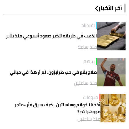
آخر الأخبار
اقتصاد
الذهب في طريقه لأكبر صعود أسبوعي منذ يناير
منذ ساعة
رياضة
صلاح يقع في حب طرابزون: لم أر هذا في حياتي
منذ ساعتين
منوعات
أخذ 10 خواتم وسلسلتين.. كيف سرق فأر «متجر
مجوهرات»؟
منذ ساعتين