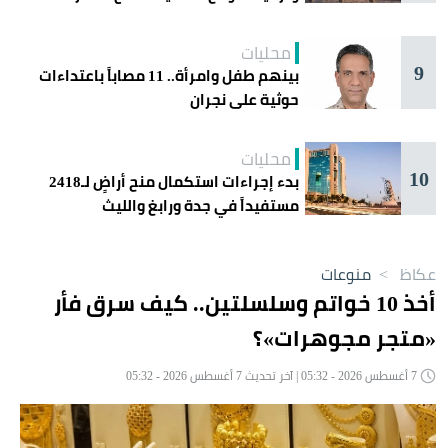
اليوم في جدة
محليات
9
بينهم طفل وامرأة.. 11 مصاباً باعتداءات
حوثية على نجران
محليات
10
بدء إجراءات استكمال منح أراضٍ لـ2418
مستفيداً في جدة ورابغ والليث
عكاظ
>
منوعات
أخذ 10 خواتم وسلسلتين.. كيف سرق فأر
«متجر مجوهرات»؟
7 أغسطس 2026 - 05:32 | آخر تحديث 7 أغسطس 2026 - 05:32