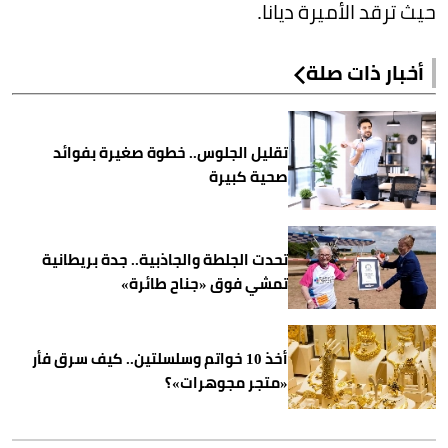
حيث ترقد الأميرة ديانا.
أخبار ذات صلة
تقليل الجلوس.. خطوة صغيرة بفوائد
صحية كبيرة
تحدت الجلطة والجاذبية.. جدة بريطانية
تمشي فوق «جناح طائرة»
أخذ 10 خواتم وسلسلتين.. كيف سرق فأر
«متجر مجوهرات»؟