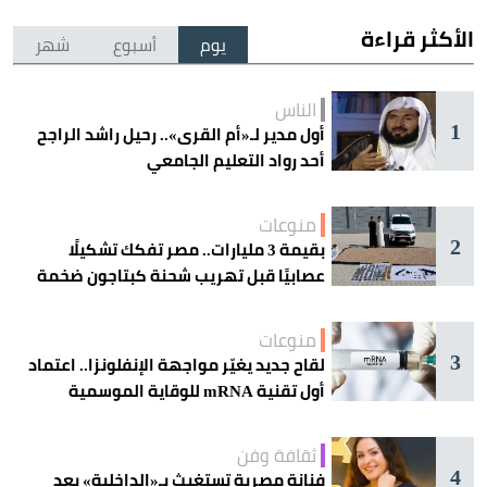
الأكثر قراءة
يوم
أسبوع
شهر
الناس
1
أول مدير لـ«أم القرى».. رحيل راشد الراجح
أحد رواد التعليم الجامعي
منوعات
2
بقيمة 3 مليارات.. مصر تفكك تشكيلًا
عصابيًا قبل تهريب شحنة كبتاجون ضخمة
منوعات
3
لقاح جديد يغيّر مواجهة الإنفلونزا.. اعتماد
أول تقنية mRNA للوقاية الموسمية
ثقافة وفن
4
فنانة مصرية تستغيث بـ«الداخلية» بعد