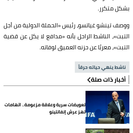
بشكل متكرر.
ووصف تينشو غياتسو، رئيس «الحملة الدولية من أجل
التبت»، الناشط الراحل بأنه «مدافع لا يكل عن قضية
التبت»، معربًا عن حزنه العميق لوفاته.
ناشط ينهي حياته حرقاً
أخبار ذات صلة
تعويضات سرية وعلاقة مزعومة.. اتهامات
تهز عرش إنفانتينو