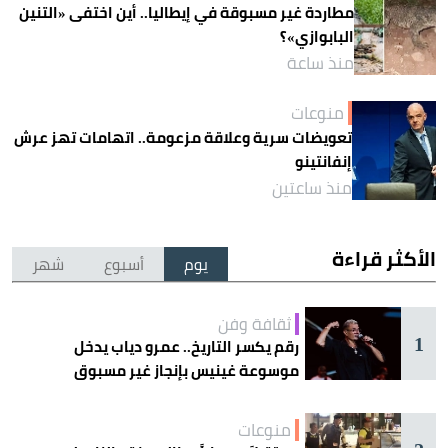
مطاردة غير مسبوقة في إيطاليا.. أين اختفى «التنين
البابوازي»؟
منذ ساعة
منوعات
تعويضات سرية وعلاقة مزعومة.. اتهامات تهز عرش
إنفانتينو
منذ ساعتين
الأكثر قراءة
يوم
أسبوع
شهر
ثقافة وفن
1
رقم يكسر التاريخ.. عمرو دياب يدخل
موسوعة غينيس بإنجاز غير مسبوق
منوعات