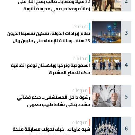
2
22 قتيلاً ومصاباً.. طالب يفتح النار على
زملائه ومعلميه في مدرسة ثانوية
اقتصاد
3
نظام إيرادات الدولة: تمكين تقسيط الديون
25 سنة.. وحالات للإعفاء حتى مليون ريال
محليات
4
السعودية وتركيا وباكستان توقع اتفاقية
مكة للدفاع المشترك
منوعات
5
رشوة داخل المستشفى.. حكم قضائي
مشدد ينهي نشاط طبيب مغربي
منوعات
6
شبه عاريات.. كيف تحولت مسابقة ملكة