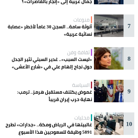
جمال عربية إلى «إتجار بالقاصرات»؟
منوعات
7
أنوثة سامة.. السجن 30 عاماً لأخطر «عصابة
نسائية عربية»
ثقافة وفن
8
«ليست السبب».. غدير السبتي تثير الجدل
حول نجاح إلهام علي في «شارع الأعشى»
السياسة
9
غموض يكتنف مستقبل هرمز.. ترمب:
نهاية حرب إيران قريباً
محليات
10
غالبيتها في الرياض ومكة.. «جدارات» تطرح
5891 وظيفة للسعوديين هذا الأسبوع