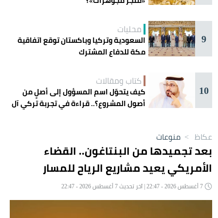
«متجر مجوهرات»؟
محليات
9
السعودية وتركيا وباكستان توقع اتفاقية
مكة للدفاع المشترك
كتاب ومقالات
10
كيف يتحوّل اسم المسؤول إلى أصلٍ من
أصول المشروع؟.. قراءة في تجربة تركي آل
الشيخ واقتصاد الانتباه
عكاظ
>
منوعات
بعد تجميدها من البنتاغون.. القضاء
الأمريكي يعيد مشاريع الرياح للمسار
7 أغسطس 2026 - 22:47 | آخر تحديث 7 أغسطس 2026 - 22:47