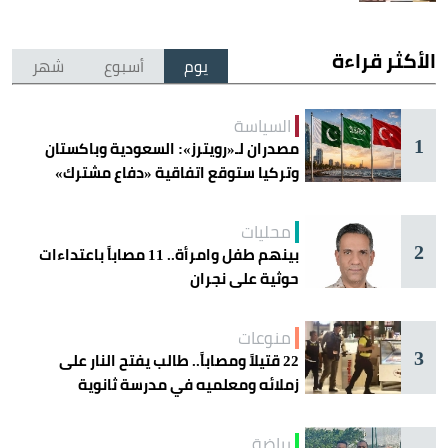
الأكثر قراءة
يوم
أسبوع
شهر
السياسة
1
مصدران لـ«رويترز»: السعودية وباكستان
وتركيا ستوقع اتفاقية «دفاع مشترك»
اليوم في جدة
محليات
2
بينهم طفل وامرأة.. 11 مصاباً باعتداءات
حوثية على نجران
منوعات
3
22 قتيلاً ومصاباً.. طالب يفتح النار على
زملائه ومعلميه في مدرسة ثانوية
رياضة