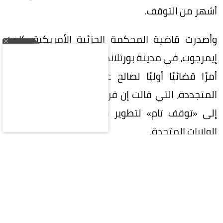
أشهر من التوقف.
وأصدرت قاضية المحكمة الجزئية الأمريكية كارين
إيمرجوت، في مدينة بورتلاند بولاية أوريجون، الخميس،
أمرًا قضائيًا أوليًا لصالح عدد من جماعات الطاقة
المتجددة، التي قالت إن قرار وزارة الدفاع أدى عمليًا
إلى «توقف تام» لتطوير مشاريع طاقة الرياح في
الولايات المتحدة.
ويُعد القرار انتكاسة لإدارة ترمب، الذي أعلن مرارًا
معارضته لطاقة الرياح، وانتقد توربيناتها باعتبارها
قبيحة ومكلفة وغير فعالة، في الوقت الذي يفضل
فيه التوسع في استخدام مصادر الوقود الأحفوري،