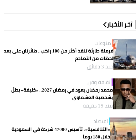
آخر الأخبار
منوعات
فرملة طارئة تنقذ أكثر من 100 راكب.. طائرتان على بعد
لحظات من التصادم
منذ 3 دقائق
ثقافة وفن
محمد رمضان يعود في رمضان 2027.. «خليفة» يطلّ
بشخصية العشماوي
منذ 15 دقيقة
اقتصاد
«التنافسية»: تأسيس 47000 شركة في السعودية
خلال 180 يوماً