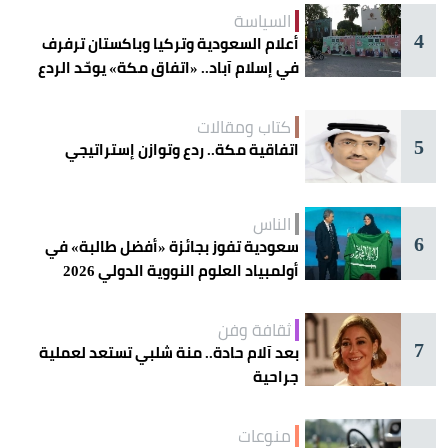
السياسة
4
أعلام السعودية وتركيا وباكستان ترفرف
في إسلام آباد.. «اتفاق مكة» يوحّد الردع
كتاب ومقالات
5
اتفاقية مكة.. ردع وتوازن إستراتيجي
الناس
6
سعودية تفوز بجائزة «أفضل طالبة» في
أولمبياد العلوم النووية الدولي 2026
ثقافة وفن
7
بعد آلام حادة.. منة شلبي تستعد لعملية
جراحية
منوعات