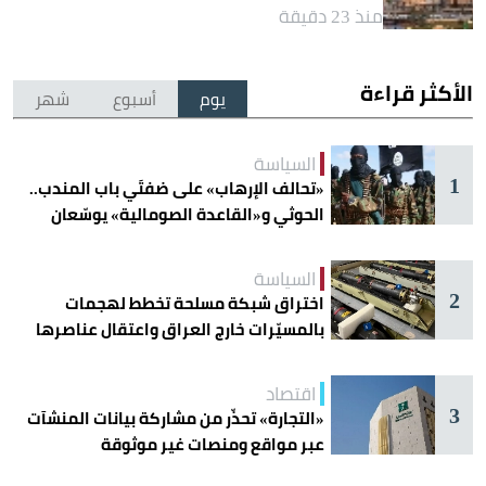
منذ 23 دقيقة
الأكثر قراءة
يوم
أسبوع
شهر
السياسة
1
«تحالف الإرهاب» على ضفتَي باب المندب..
الحوثي و«القاعدة الصومالية» يوسّعان
دائرة الخطر
السياسة
2
اختراق شبكة مسلحة تخطط لهجمات
بالمسيّرات خارج العراق واعتقال عناصرها
اقتصاد
3
«التجارة» تحذّر من مشاركة بيانات المنشآت
عبر مواقع ومنصات غير موثوقة