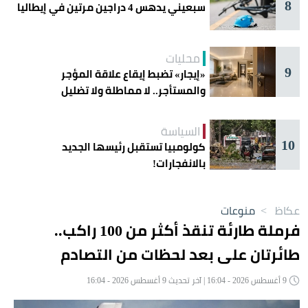
8
سبعيني يدهس 4 دراجين مرتين في إيطاليا
محليات
9
«إيجار» تضبط إيقاع علاقة المؤجر
والمستأجر.. لا مماطلة ولا تضليل
السياسة
10
كولومبيا تستقبل رئيسها الجديد
بالانفجارات!
عكاظ
>
منوعات
فرملة طارئة تنقذ أكثر من 100 راكب..
طائرتان على بعد لحظات من التصادم
9 أغسطس 2026 - 16:04 | آخر تحديث 9 أغسطس 2026 - 16:04