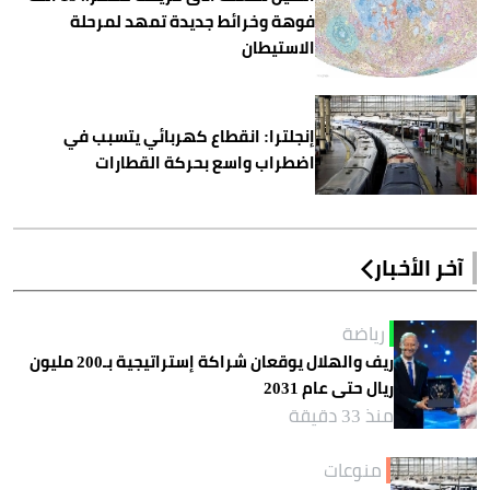
فوهة وخرائط جديدة تمهد لمرحلة
الاستيطان
إنجلترا: انقطاع كهربائي يتسبب في
اضطراب واسع بحركة القطارات
آخر الأخبار
رياضة
ريف والهلال يوقعان شراكة إستراتيجية بـ200 مليون
ريال حتى عام 2031
منذ 33 دقيقة
منوعات