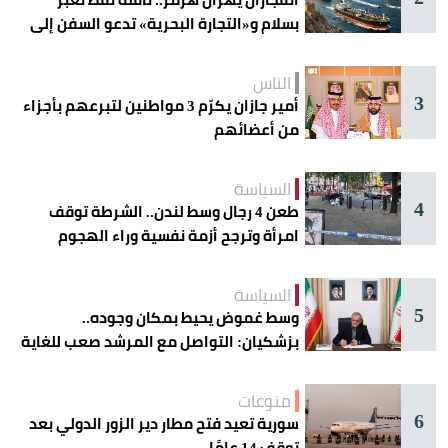
بسلام و«التجارة البحرية» تدعو السفن إلى
الحذر
الناس
3
أمير جازان يكرّم 3 مواطنين لتبرعهم بأجزاء
من أعضائهم
السياسة
4
طعن 4 رجال وسط لندن.. الشرطة توقف
امرأة وترجح أزمة نفسية وراء الهجوم
السياسة
5
وسط غموض يحيط بمكان وجوده..
بزشكيان: التواصل مع المرشد صعب للغاية
منوعات
6
سورية تعيد فتح مطار دير الزور الدولي بعد
توقف 14 عامًا