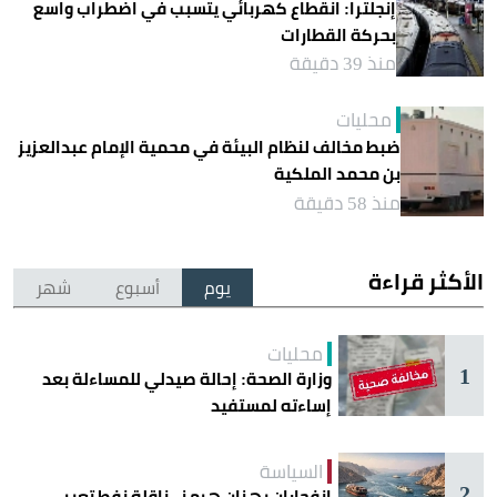
إنجلترا: انقطاع كهربائي يتسبب في اضطراب واسع
بحركة القطارات
منذ 39 دقيقة
محليات
ضبط مخالف لنظام البيئة في محمية الإمام عبدالعزيز
بن محمد الملكية
منذ 58 دقيقة
الأكثر قراءة
يوم
أسبوع
شهر
محليات
1
وزارة الصحة: إحالة صيدلي للمساءلة بعد
إساءته لمستفيد
السياسة
2
انفجاران يهزان هرمز.. ناقلة نفط تعبر