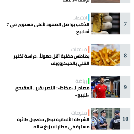
اقتصاد
7
الذهب يواصل الصعود لأعلى مستوى في 7
أسابيع
منوعات
8
بطاطس مقلية أقل دهوناً.. دراسة تختبر
القلي بالميكروويف
رياضة
9
مصادر لـ«عكاظ»: النصر يقرر.. العقيدي
«للبيع»
منوعات
10
الشرطة الألمانية تبطل مفعول طائرة
مسيّرة في مطار لايبزيغ هاله