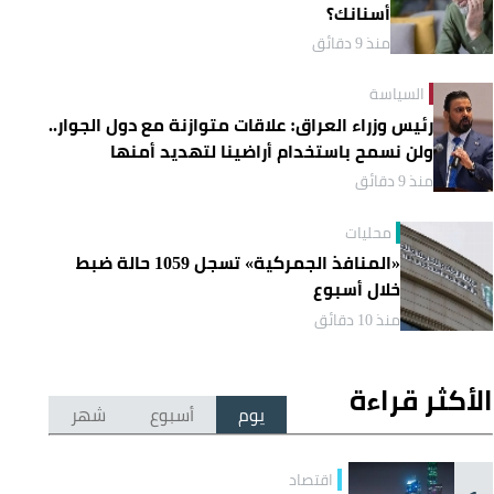
أسنانك؟
منذ 9 دقائق
السياسة
رئيس وزراء العراق: علاقات متوازنة مع دول الجوار..
ولن نسمح باستخدام أراضينا لتهديد أمنها
منذ 9 دقائق
محليات
«المنافذ الجمركية» تسجل 1059 حالة ضبط
خلال أسبوع
منذ 10 دقائق
الأكثر قراءة
يوم
أسبوع
شهر
اقتصاد