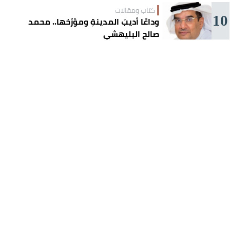
كتاب ومقالات
10
وداعًا أديبَ المدينةِ ومؤرّخها.. محمد
صالح البليهشي