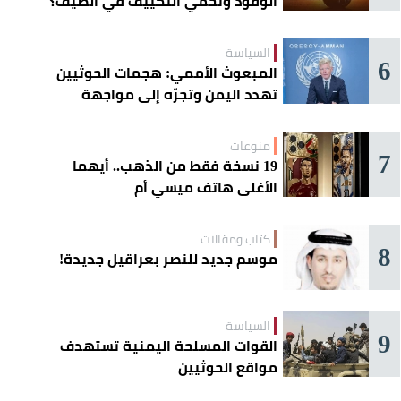
الوقود وتحمي التكييف في الصيف؟
السياسة
6
المبعوث الأممي: هجمات الحوثيين
تهدد اليمن وتجرّه إلى مواجهة
إقليمية
منوعات
7
19 نسخة فقط من الذهب.. أيهما
الأغلى هاتف ميسي أم
«كريستيانو»؟
كتاب ومقالات
8
موسم جديد للنصر بعراقيل جديدة!
السياسة
9
القوات المسلحة اليمنية تستهدف
مواقع الحوثيين