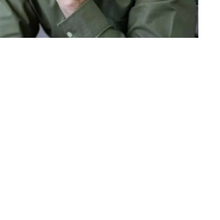
«عكاظ» (جدة) OKAZ_ONLINE@
في كشف طبي جديد يسلط الضوء على الراب
حديثة مفاجأة صادمة حول التأثير المباش
والأسنان، مؤكدة أن ما تشعر به من حزن 
ابتسامتك.
شملت الدراسة تحليل بيان
فكلما زادت حدة القلق والحزن، تراجعت صحة الأسنان