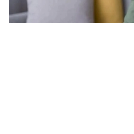
ط الخفي بين النفس والجسد، فجرت دراسة
ر والمدمر للحالة النفسية على صحة الفم
وتوتر قد يكون السبب الحقيقي خلف تدهور
ات 650 شخصاً بالغاً، جرى تقييم مستويات الاكتئاب والقلق لديهم عبر أدوات
قياس طبية معتمدة دولياً (مثل PHQ-9 وGAD-7 وOHIP-14)، لتسفر النتائج عن علاقة طردية مرعبة:
 واللثة وتأثرت جودة الحياة اليومية للمرضى، خصوصاً