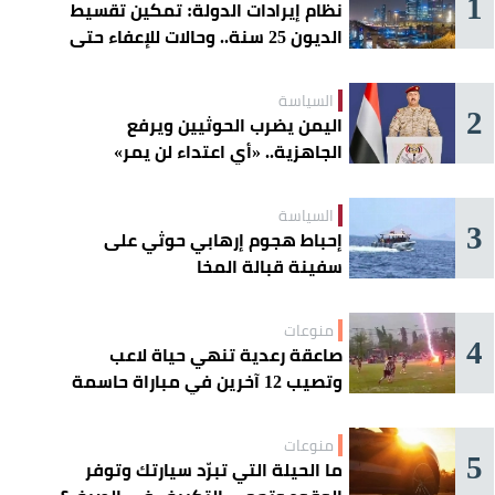
1
نظام إيرادات الدولة: تمكين تقسيط
الديون 25 سنة.. وحالات للإعفاء حتى
مليون ريال
السياسة
2
اليمن يضرب الحوثيين ويرفع
الجاهزية.. «أي اعتداء لن يمر»
السياسة
3
إحباط هجوم إرهابي حوثي على
سفينة قبالة المخا
منوعات
4
صاعقة رعدية تنهي حياة لاعب
وتصيب 12 آخرين في مباراة حاسمة
منوعات
5
ما الحيلة التي تبرّد سيارتك وتوفر