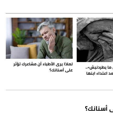
لماذا يرى الأطباء أن مشاعرك تؤثر
ما يطردنيش»..
على أسنانك؟
 اعتداء ابنها
ى أسنانك؟