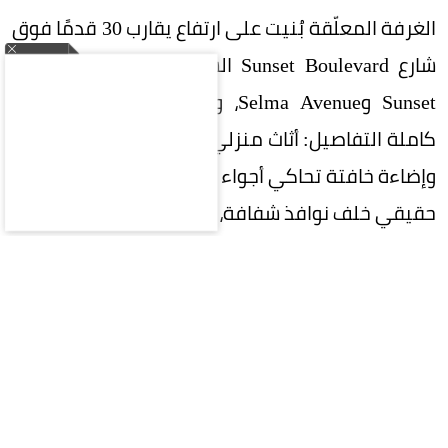
الغرفة المعلّقة بُنيت على ارتفاع يقارب 30 قدمًا فوق
شارع Sunset Boulevard الشهير، بالقرب من تقاطع
Sunset وSelma Avenue، وصُمّمت كغرفة معيشة
كاملة التفاصيل: أثاث منزلي، كتب، ألعاب ورق، منظار،
وإضاءة خافتة تحاكي أجواء العزلة. وظهر داخلها مؤدٍ
حقيقي خلف نوافذ شفافة، يتواصل مع المارة عبر لوح
أبيض يكتب عليه رسائل قصيرة، في مشهد بدا أقرب
إلى تجربة اجتماعية منه إلى إعلان تقليدي.