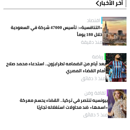
آخر الأخبار
اقتصاد
«التنافسية»: تأسيس 47000 شركة في السعودية
خلال 180 يوماً
منذ دقيقة
رياضة
بعد أيام من انضمامه لطرابزون.. استدعاء محمد صلاح
أمام القضاء المصري
منذ 3 دقائق
ثقافة وفن
بيونسيه تنتصر في تركيا.. القضاء يحسم معركة
«اسمها» ضد محاولات استغلاله تجاريًا
منذ 5 دقائق