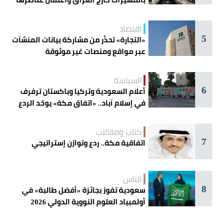
اقتصاد
5
«التجارة» تحذّر من مشاركة بيانات المنشآت
عبر مواقع ومنصات غير موثوقة
السياسة
6
أعلام السعودية وتركيا وباكستان ترفرف
في إسلام آباد.. «اتفاق مكة» يوحّد الردع
كتاب ومقالات
7
اتفاقية مكة.. ردع وتوازن إستراتيجي
الناس
8
سعودية تفوز بجائزة «أفضل طالبة» في
أولمبياد العلوم النووية الدولي 2026