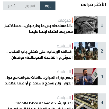
الأكثر قراءة
يوم
أسبوع
شهر
منوعات
1
«أنا مسامحاه بس ما يطردنيش».. مسنة تهز
مصر بعد اعتداء ابنها عليها
السياسة
2
«تحالف الإرهاب» على ضفتَي باب المندب..
الحوثي و«القاعدة الصومالية» يوسّعان
دائرة الخطر
السياسة
3
رئيس وزراء العراق: علاقات متوازنة مع دول
الجوار.. ولن نسمح باستخدام أراضينا لتهديد
أمنها
السياسة
4
اختراق شبكة مسلحة تخطط لهجمات
بالمسيّرات خارج العراق واعتقال عناصرها