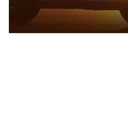
 الحارقة زجاج سيارتك إلى «مدفأة زجاجية»،
تويات قياسية تجعل من المستحيل الجلوس
يلجأ الجميع للحل الخاطئ: التشغيل الفوري
الهواء المحتبس سريعاً، بل يُعرض ضاغط المكيف
غ خزان الوقود في ثوانٍ. فما هي الحيلة التي يوصي بها