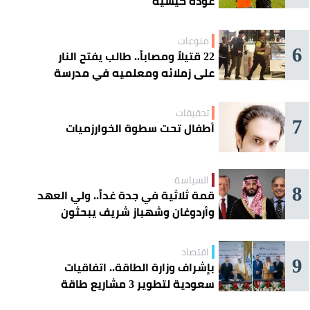
عودة كيسيه
منوعات
6
22 قتيلاً ومصاباً.. طالب يفتح النار
على زملائه ومعلميه في مدرسة
ثانوية
تحقيقات
7
أطفال تحت سطوة الخوارزميات
السياسة
8
قمة ثلاثية في جدة غداً.. ولي العهد
وأردوغان وشهباز شريف يبحثون
تعزيز التعاون
اقتصاد
9
بإشراف وزارة الطاقة.. اتفاقيات
سعودية لتطوير 3 مشاريع طاقة
شمسية في سورية