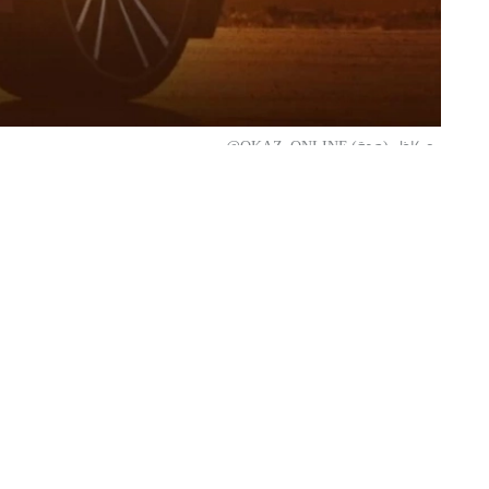
«عكاظ» (جدة) OKAZ_ONLINE@
في أيام الصيف اللاهبة، تحول أشعة الشمس
لترتفع الحرارة داخل المقصورة إلى مس
على المقاعد. وفي محاولة لتدارك الأمر، 
للتكييف بأقصى طاقته!
هذا التصرف السريع لا يكتفي بفشله في تبريد 
(Compressor) لضغط ميكانيكي هائل، ويفر
مهندسو الصيانة لتبريد السيارة بذكاء وبأقل جهد؟