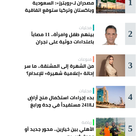
1
مصدران لـ«رويترز»: السعودية
وباكستان وتركيا ستوقع اتفاقية
«دفاع مشترك» اليوم في جدة
محليات
2
بينهم طفل وامرأة.. 11 مصاباً
باعتداءات حوثية على نجران
منوعات
3
من الشهرة إلى المشنقة.. ما سر
إحالة «إعلامية شهيرة» للإعدام؟
محليات
4
بدء إجراءات استكمال منح أراضٍ
لـ2418 مستفيداً في جدة ورابغ
والليث
رياضة
5
الأهلي بين خيارين.. محور جديد أو