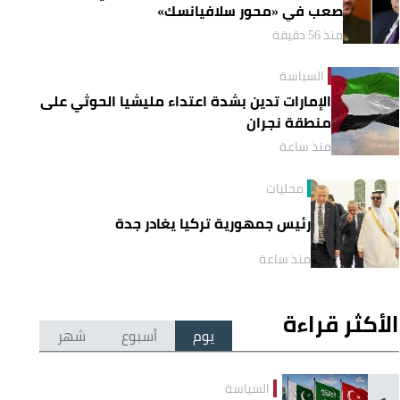
صعب في «محور سلافيانسك»
منذ 56 دقيقة
السياسة
الإمارات تدين بشدة اعتداء مليشيا الحوثي على
منطقة نجران
منذ ساعة
محليات
رئيس جمهورية تركيا يغادر جدة
منذ ساعة
الأكثر قراءة
يوم
أسبوع
شهر
السياسة