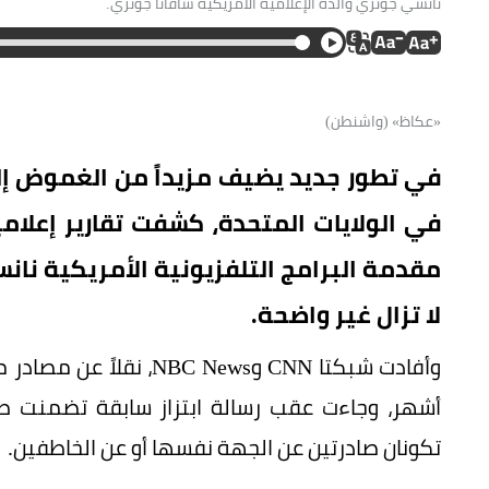
نانسي جوثري والدة الإعلامية الأمريكية سافانا جوثري.
«عكاظ» (واشنطن)
في تطور جديد يضيف مزيداً من الغموض إلى 
في الولايات المتحدة، كشفت تقارير إعلام
مقدمة البرامج التلفزيونية الأمريكية نا
لا تزال غير واضحة.
وأفادت شبكتا CNN و News
أشهر، وجاءت عقب رسالة ابتزاز سابقة تضمنت طل
تكونان صادرتين عن الجهة نفسها أو عن الخاطفين.