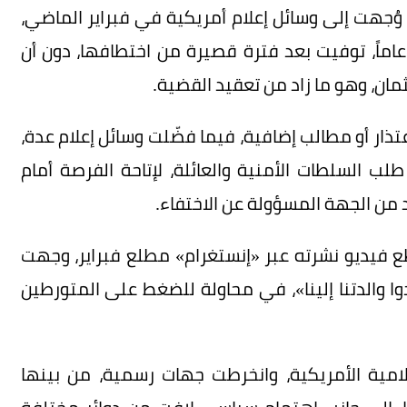
ي وُجهت إلى وسائل إعلام أمريكية في فبراير الماضي،
ارت إلى أن نانسي جوثري، البالغة من العمر 84 عاماً، توفيت بعد فترة قصيرة من اختطافها، دون أن
ان، وهو ما زاد من تعقيد القضية.
عتذار أو مطالب إضافية، فيما فضّلت وسائل إعلام عدة،
 على طلب السلطات الأمنية والعائلة، لإتاحة الفرصة أمام
 من الجهة المسؤولة عن الاختفاء.
يديو نشرته عبر «إنستغرام» مطلع فبراير، وجهت
يدوا والدتنا إلينا»، في محاولة للضغط على المتورطين
امية الأمريكية، وانخرطت جهات رسمية، من بينها