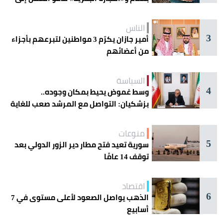
الحذر
الناس
3
أمير جازان يكرّم 3 مواطنين لتبرعهم بأجزاء
من أعضائهم
السياسة
4
وسط غموض يحيط بمكان وجوده..
بزشكيان: التواصل مع المرشد صعب للغاية
منوعات
5
سورية تعيد فتح مطار دير الزور الدولي بعد
توقف 14 عامًا
اقتصاد
6
الذهب يواصل الصعود لأعلى مستوى في 7
أسابيع