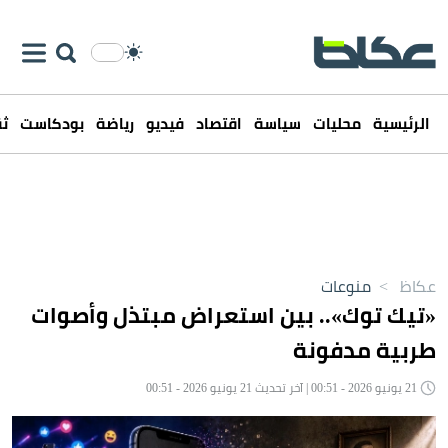
الرئيسية
محليات
سياسة
اقتصاد
فيديو
رياضة
بودكاست
ثق
عكاظ
>
منوعات
«تيك توك».. بين استعراض مبتذل وأصوات
طربية مدفونة
21 يونيو 2026 - 00:51 | آخر تحديث 21 يونيو 2026 - 00:51