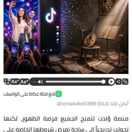
--:--
تابع قناة عكاظ على الواتساب
أيمن عابد (جدة) aymanabed1980@
منصة وُلدت لتمنح الجميع فرصة الظهور، لكنها
تحولت تدريجياً إلى ساحة تفرض شروطها الخاصة على