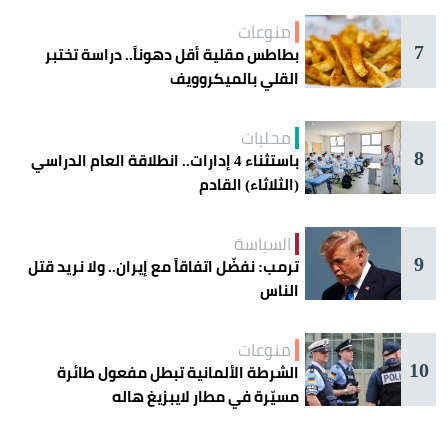
منوعات
7
بطاطس مقلية أقل دهوناً.. دراسة تختبر
القلي بالميكروويف
محليات
8
باستثناء 4 إدارات.. انطلاقة العام الدراسي
(الثلاثاء) القادم
السياسة
9
ترمب: نفضّل اتفاقاً مع إيران.. ولا نريد قتل
الناس
منوعات
10
الشرطة الألمانية تبطل مفعول طائرة
مسيّرة في مطار لايبزيغ هاله