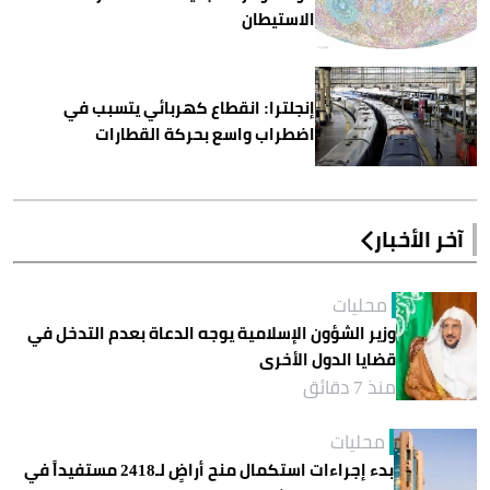
الاستيطان
إنجلترا: انقطاع كهربائي يتسبب في
اضطراب واسع بحركة القطارات
آخر الأخبار
محليات
وزير الشؤون الإسلامية يوجه الدعاة بعدم التدخل في
قضايا الدول الأخرى
منذ 7 دقائق
محليات
بدء إجراءات استكمال منح أراضٍ لـ2418 مستفيداً في