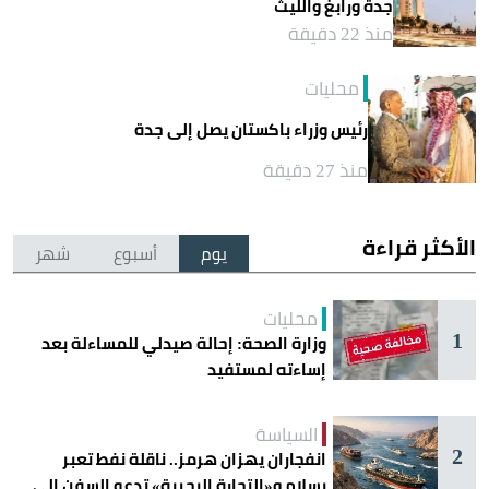
جدة ورابغ والليث
منذ 22 دقيقة
محليات
رئيس وزراء باكستان يصل إلى جدة
منذ 27 دقيقة
الأكثر قراءة
يوم
أسبوع
شهر
محليات
1
وزارة الصحة: إحالة صيدلي للمساءلة بعد
إساءته لمستفيد
السياسة
2
انفجاران يهزان هرمز.. ناقلة نفط تعبر
بسلام و«التجارة البحرية» تدعو السفن إلى