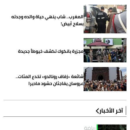
المغرب.. شاب ينهي حياة والده وجدته
بسلاح أبيض!
مجزرة بانكوك تكشف خيوطاً جديدة
شائعة «زفاف رونالدو» تخدع المئات..
عروسان يفاجئان حشود ماديرا
آخر الأخبار
رياضة