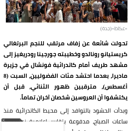
«عكاظ»(جدة)
تحولت شائعة عن زفاف مرتقب للنجم البرتغالي
كريستيانو رونالدو وخطيبته جورجينا رودريغيز إلى
مشهد طريف أمام كاتدرائية فونشال في جزيرة
ماديرا، بعدما احتشد مئات الفضوليين، السبت (8
أغسطس)، مترقبين ظهور الثنائي، قبل أن
يكتشفوا أن العروسين شخصان آخران تماماً.
وبدأت الحشود بالتوافد إلى محيط الكاتدرائية منذ
ساعات الصباح، مدفوعة بتقارير إعلامية زعمت أن