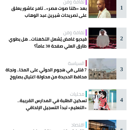
ثقافة وفن
1
بعد «كلنا صوت مصر».. تامر عاشور يعلق
على تصريحات شيرين عبد الوهاب
ثقافة وفن
2
فيديو غامض يُشعل التكهنات.. هل يطوي
طارق العلي صفحة 30 عاماً؟
السياسة
3
7 قتلى في هجوم الحوثي على المخا.. ونجاة
محافظ الحديدة من محاولة اغتيال بصاروخ
محليات
4
تسكين الطلبة في المدارس القريبة..
«التعليم» تبدأ التسجيل الإلحاقي
للمستجدين
اقتصاد