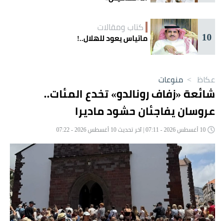
كتاب ومقالات
10
ماتياس يعود للهلال..!
عكاظ
>
منوعات
شائعة «زفاف رونالدو» تخدع المئات..
عروسان يفاجئان حشود ماديرا
10 أغسطس 2026 - 07:11 | آخر تحديث 10 أغسطس 2026 - 07:22