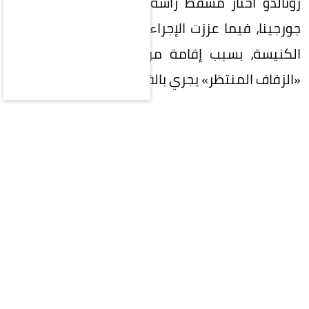
رونالدو اختار مسقط رأسه ماديرا لعقد قرانه على
جورجينا، فيما عززت الإجراءات المنظمة للدخول إلى
الكنيسة، بسبب إقامة مراسم دينية، الاعتقاد بأن
«الزفاف المنتظر» يجري بالفعل في الداخل.