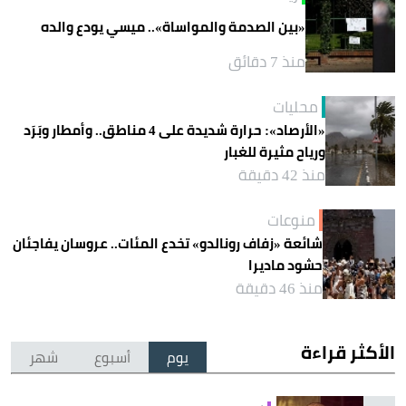
«بين الصدمة والمواساة».. ميسي يودع والده
منذ 7 دقائق
محليات
«الأرصاد»: حرارة شديدة على 4 مناطق.. وأمطار وبَرَد
ورياح مثيرة للغبار
منذ 42 دقيقة
منوعات
شائعة «زفاف رونالدو» تخدع المئات.. عروسان يفاجئان
حشود ماديرا
منذ 46 دقيقة
الأكثر قراءة
يوم
أسبوع
شهر