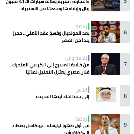
5
«التجارة»: تغريم وكالة سيارات 8.120 مليون
ريال وإيقافها ومنعها من الاستيراد
رياضة
6
بعد المونديال وفسخ عقد الأهلي.. محرز
يبدأ من الصفر
ثقافة وفن
7
من خشبة المسرح إلى الكرسي المتحرك..
فنان مصري يعتزل التمثيل نهائيًا
الناس
8
إلى جنة الخلد أيتها الفريدة
رياضة
9
في أول ظهور ليايسله.. نيوكاسل يصطاد
الـ«خفافيش»