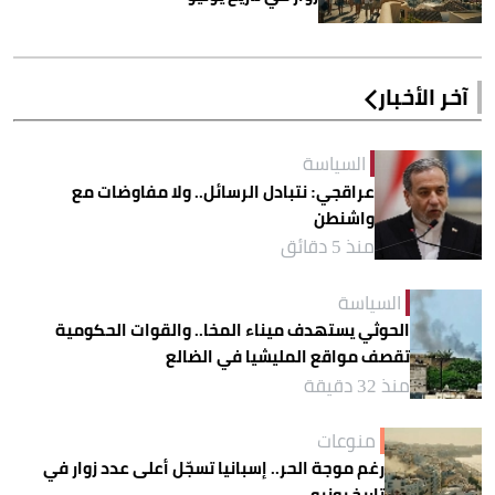
آخر الأخبار
السياسة
عراقجي: نتبادل الرسائل.. ولا مفاوضات مع
واشنطن
منذ 5 دقائق
السياسة
الحوثي يستهدف ميناء المخا.. والقوات الحكومية
تقصف مواقع المليشيا في الضالع
منذ 32 دقيقة
منوعات
رغم موجة الحر.. إسبانيا تسجّل أعلى عدد زوار في
تاريخ يونيو