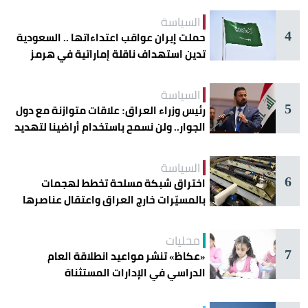
السياسة
4
حملت إيران عواقب اعتداءاتها .. السعودية
تدين استهداف ناقلة إماراتية في هرمز
السياسة
5
رئيس وزراء العراق: علاقات متوازنة مع دول
الجوار.. ولن نسمح باستخدام أراضينا لتهديد
أمنها
السياسة
6
اختراق شبكة مسلحة تخطط لهجمات
بالمسيّرات خارج العراق واعتقال عناصرها
محليات
7
«عكاظ» تنشر مواعيد انطلاقة العام
الدراسي في الإدارات المستثناة