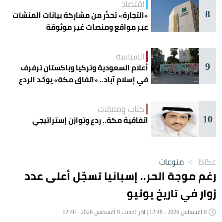
اقتصاد
8
«التجارة» تحذّر من مشاركة بيانات المنشآت
عبر مواقع ومنصات غير موثوقة
السياسة
9
أعلام السعودية وتركيا وباكستان ترفرف
في إسلام آباد.. «اتفاق مكة» يوحّد الردع
كتاب ومقالات
10
اتفاقية مكة.. ردع وتوازن إستراتيجي
عكاظ
>
منوعات
رغم موجة الحر.. إسبانيا تسجّل أعلى عدد
زوار في تاريخ يونيو
9 أغسطس 2026 - 12:48 | آخر تحديث 9 أغسطس 2026 - 12:48