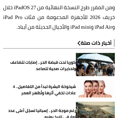
ومن المقرر طرح النسخة النهائية من iPadOS 27 خلال
خريف 2026 للأجهزة المدعومة من فئات iPad Pro
وiPad Air وiPad mini والأجيال الحديثة من آيباد.
أخبار ذات صلة
كوريا تحت قبضة الحر.. إصابات تتضاعف
وتحذيرات صحية تتصاعد
شيخوخة البشرة تبدأ من التفاصيل.. 4
عادات تخفي أثرها وتُظهر العمر
رغم موجة الحر.. إسبانيا تسجّل أعلى عدد
زوار في تاريخ يونيو