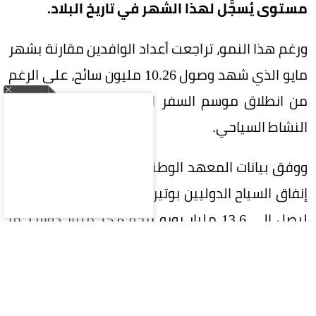
مستوى يُسجَّل لهذا الشهر في تاريخ البلاد.
ورغم هذا النمو، تراجعت أعداد الوافدين مقارنة بشهر
مايو الذي شهد وصول 10.26 مليون سائح، على الرغم
من انطلاق موسم السفر الصيفي الذي يمثل ذروة
النشاط السياحي.
ووفق بيانات المعهد الوطني الإسباني للإحصاء، قفز
إنفاق السياح الدوليين بوتيرة أسرع من نمو أعدادهم،
ليصل إلى 13.6 مليار يورو (نحو 15.6 مليار دولار)، ما
يعكس ارتفاع متوسط الإنفاق الفردي، خصوصًا لدى
الزوار القادمين من الأسواق البعيدة.