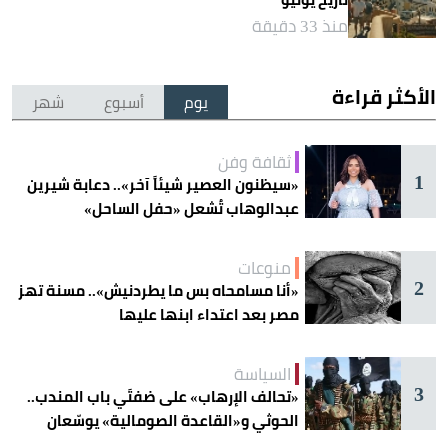
منذ 33 دقيقة
الأكثر قراءة
يوم
أسبوع
شهر
ثقافة وفن
1
«سيظنون العصير شيئاً آخر».. دعابة شيرين
عبدالوهاب تُشعل «حفل الساحل»
منوعات
2
«أنا مسامحاه بس ما يطردنيش».. مسنة تهز
مصر بعد اعتداء ابنها عليها
السياسة
3
«تحالف الإرهاب» على ضفتَي باب المندب..
الحوثي و«القاعدة الصومالية» يوسّعان
دائرة الخطر