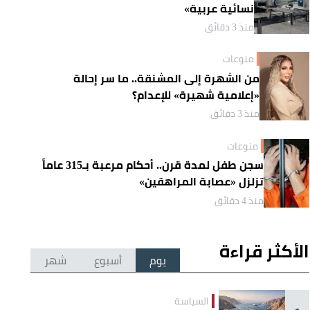
نسائية عربية»
منذ 3 دقائق
منوعات
من الشهرة إلى المشنقة.. ما سر إحالة
«إعلامية شهيرة» للإعدام؟
منذ 3 دقائق
منوعات
سجن طفل لمدة قرن.. أحكام مرعبة بـ315 عاماً
تزلزل «عصابة المراهقين»
منذ 4 دقائق
الأكثر قراءة
يوم
أسبوع
شهر
السياسة