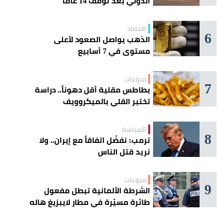
الدولي بعد توقف 14 عامًا
اقتصاد
6
الذهب يواصل الصعود لأعلى
مستوى في 7 أسابيع
منوعات
7
بطاطس مقلية أقل دهوناً.. دراسة
تختبر القلي بالميكروويف
السياسة
8
ترمب: نفضّل اتفاقاً مع إيران.. ولا
نريد قتل الناس
منوعات
9
الشرطة الألمانية تبطل مفعول
طائرة مسيّرة في مطار لايبزيغ هاله