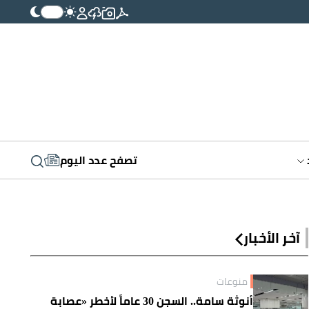
تصفح عدد اليوم
آخر الأخبار
منوعات
أنوثة سامة.. السجن 30 عاماً لأخطر «عصابة