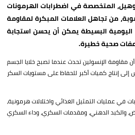
جوهيل، المتخصصة في اضطرابات الهرمونات
بة، من تجاهل العلامات المبكرة لمقاومة
 اليومية البسيطة يمكن أن يحسن استجابة
اعفات صحية خطيرة.
وضحت جوهيل، بحسب موقع Hindustan Times، أن مقاومة الإنسولين تحدث عندما تصبح خلايا الجسم
س إلى إنتاج كميات أكبر للحفاظ على مستويات السكر
ات في عمليات التمثيل الغذائي واختلالات هرمونية،
ايض، والكبد الدهني، ومقدمات السكري، وداء السكري