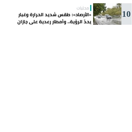
محليات
10
«الأرصاد»: طقس شديد الحرارة وغبار
يحدّ الرؤية.. وأمطار رعدية على جازان
وعسير