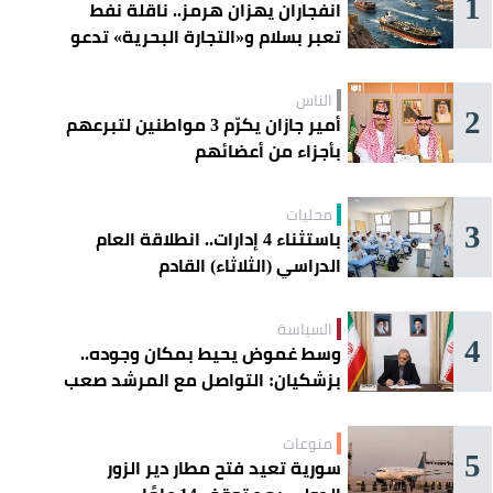
1
انفجاران يهزان هرمز.. ناقلة نفط
تعبر بسلام و«التجارة البحرية» تدعو
السفن إلى الحذر
الناس
2
أمير جازان يكرّم 3 مواطنين لتبرعهم
بأجزاء من أعضائهم
محليات
3
باستثناء 4 إدارات.. انطلاقة العام
الدراسي (الثلاثاء) القادم
السياسة
4
وسط غموض يحيط بمكان وجوده..
بزشكيان: التواصل مع المرشد صعب
للغاية
منوعات
5
سورية تعيد فتح مطار دير الزور