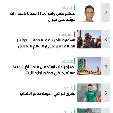
محليات
2
بينهم طفل وامرأة.. 11 مصاباً باعتداءات
حوثية على نجران
السياسة
3
السفارة الأمريكية: هجمات الحوثيين
الجبانة دليل على إرهابهم لليمنيين
محليات
4
بدء إجراءات استكمال منح أراضٍ لـ2418
مستفيداً في جدة ورابغ والليث
رياضة
5
بشرى للراقي.. عودة صانع الألعاب
رياضة