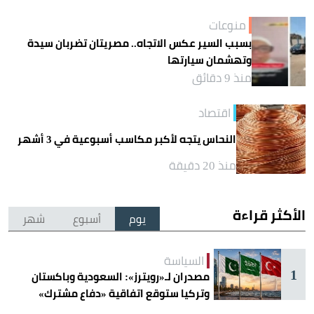
منوعات
بسبب السير عكس الاتجاه.. مصريتان تضربان سيدة
وتهشمان سيارتها
منذ 9 دقائق
اقتصاد
النحاس يتجه لأكبر مكاسب أسبوعية في 3 أشهر
منذ 20 دقيقة
الأكثر قراءة
يوم
أسبوع
شهر
السياسة
1
مصدران لـ«رويترز»: السعودية وباكستان
وتركيا ستوقع اتفاقية «دفاع مشترك»
اليوم في جدة