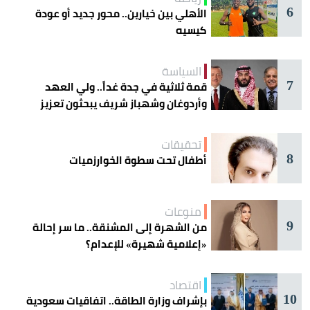
6
الأهلي بين خيارين.. محور جديد أو عودة
كيسيه
السياسة
7
قمة ثلاثية في جدة غداً.. ولي العهد
وأردوغان وشهباز شريف يبحثون تعزيز
التعاون
تحقيقات
8
أطفال تحت سطوة الخوارزميات
منوعات
9
من الشهرة إلى المشنقة.. ما سر إحالة
«إعلامية شهيرة» للإعدام؟
اقتصاد
10
بإشراف وزارة الطاقة.. اتفاقيات سعودية