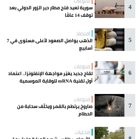
منوعات
4
سورية تعيد فتح مطار دير الزور الدولي بعد
توقف 14 عامًا
اقتصاد
5
الذهب يواصل الصعود لأعلى مستوى في 7
أسابيع
منوعات
6
لقاح جديد يغيّر مواجهة الإنفلونزا.. اعتماد
أول تقنية mRNA للوقاية الموسمية
منوعات
7
صاروخ يرتطم بالقمر ويخلّف سحابة من
الحطام
محليات
8