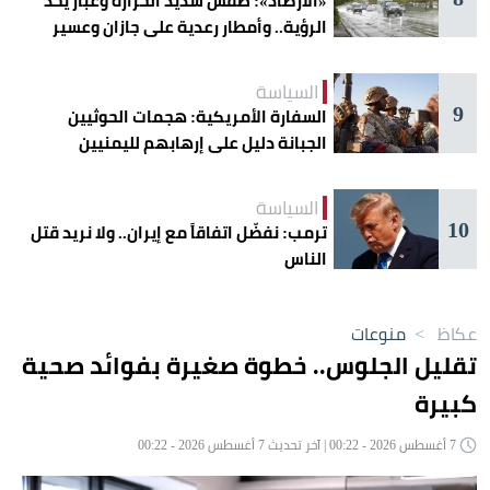
«الأرصاد»: طقس شديد الحرارة وغبار يحدّ
الرؤية.. وأمطار رعدية على جازان وعسير
السياسة
9
السفارة الأمريكية: هجمات الحوثيين
الجبانة دليل على إرهابهم لليمنيين
السياسة
10
ترمب: نفضّل اتفاقاً مع إيران.. ولا نريد قتل
الناس
عكاظ
>
منوعات
تقليل الجلوس.. خطوة صغيرة بفوائد صحية
كبيرة
7 أغسطس 2026 - 00:22 | آخر تحديث 7 أغسطس 2026 - 00:22