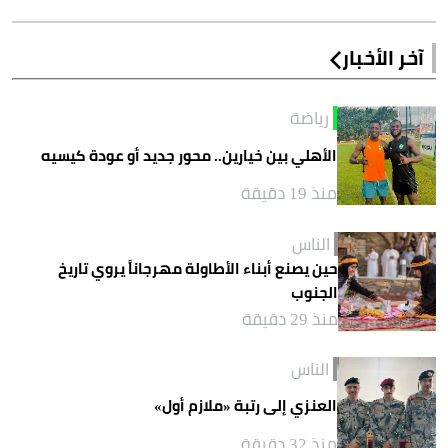
آخر الأخبار
رياضة
الأهلي بين خيارين.. محور جديد أو عودة كيسيه
منذ 19 دقيقة
الناس
حين يصنع أبناء الأطاولة مهرجاناً يروي تاريخ
الجنوب
منذ 29 دقيقة
الناس
العنزي إلى رتبة «ملازم أول»
منذ 32 دقيقة