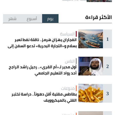
الأكثر قراءة
يوم
أسبوع
شهر
السياسة
1
انفجاران يهزان هرمز.. ناقلة نفط تعبر
بسلام و«التجارة البحرية» تدعو السفن إلى
الحذر
الناس
2
أول مدير لـ«أم القرى».. رحيل راشد الراجح
أحد رواد التعليم الجامعي
منوعات
3
بطاطس مقلية أقل دهوناً.. دراسة تختبر
القلي بالميكروويف