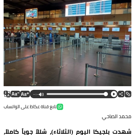
--:--
تابع قناة عكاظ على الواتساب
محمد الصاحي
شهدت بلجيكا اليوم (الثلاثاء)، شللاً جوياً كاملاً،