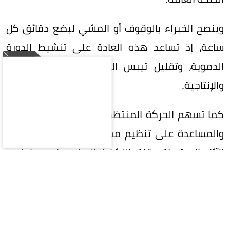
وينصح الخبراء بالوقوف أو المشي لبضع دقائق كل
ساعة، إذ تساعد هذه العادة على تنشيط الدورة
الدموية، وتقليل تيبس العضلات، وتحسين التركيز
والإنتاجية.
كما تسهم الحركة المنتظمة في دعم صحة القلب،
والمساعدة على تنظيم مستويات السكر، والحد من
الآثار المرتبطة بقلة النشاط البدني، خصوصاً لدى
الأشخاص الذين يقضون معظم يومهم أمام الحاسوب.
ويمكن دمج النشاط اليومي بسهولة من خلال
استخدام السلالم، أو المشي أثناء المكالمات الهاتفية،