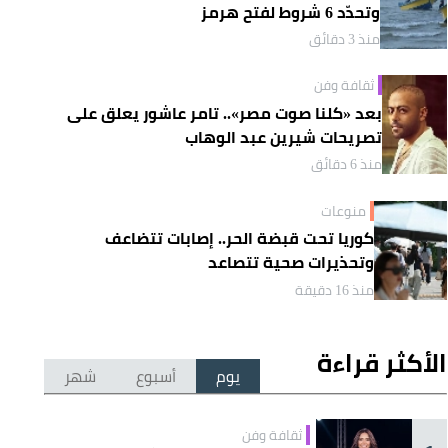
وتحدّد 6 شروط لفتح هرمز
منذ 3 دقائق
ثقافة وفن
بعد «كلنا صوت مصر».. تامر عاشور يعلق على
تصريحات شيرين عبد الوهاب
منذ 6 دقائق
منوعات
كوريا تحت قبضة الحر.. إصابات تتضاعف
وتحذيرات صحية تتصاعد
منذ 16 دقيقة
الأكثر قراءة
يوم
أسبوع
شهر
ثقافة وفن