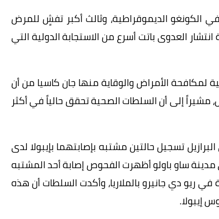
 في الكونغو الديموقراطية، وثالث أكبر تفشٍ للمرض
رى خبراء أن وتيرة انتشار العدوى باتت أسرع من الاستجابة الدولية التي
قية لمكافحة الأمراض والوقاية منها جان كاسيا من أن
، مشيراً إلى أن السلطات الصحية تحقق حالياً في أكثر
برازيل تسجيل حالتين مشتبه بإصابتهما بإيبولا لدى
دينة ساو باولو أظهرت الفحوص إصابة أحد المشتبه
ية في ريو دي جانيرو بالملاريا، وأكدت السلطات أن هذه
س إيبولا.