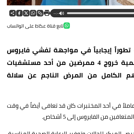
--:--
تابع قناة عكاظ على الواتساب
طوراً إيجابياً في مواجهة تفشي فايروس
إيبولا، بعدما أعلنت منظمة الصحة العالمية خروج 4 ممرضين من أحد مستشفيات
هم الكامل من المرض الناجم عن سلالة
املاً في أحد المختبرات كان قد تعافى أيضاً في وقت
افين من الفايروس إلى 5 أشخاص.
 المبكر للحالات وتوفير الرعاية الصحية المناسبة،