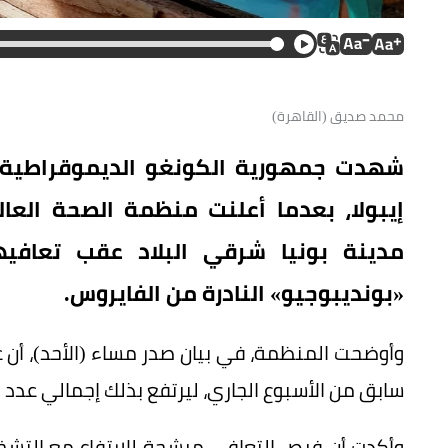
محمد صديق (القاهرة)
شهدت جمهورية الكونغو الديموقراطية ت
مدينة بونيا شرقي البلاد عقب تعافي
«بونديبوجيو» النادرة من الفايروس.
وأوضحت المنظمة، في بيان صدر مساء (الأحد)، أن ع
سابق من الأسبوع الجاري، ليرتفع بذلك إجمالي عدد المتع
وأكدت أن فرص التعافي مرشحة للارتفاع مع التشخيص