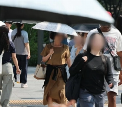
«عكاظ» (سيئول) Okaz-Online@
تشهد كوريا الجنوبية هذا الصيف تصاعد