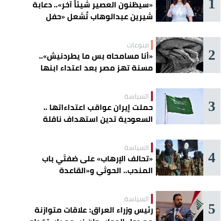
1
«سيظنون العصير شيئاً آخر».. دعابة
شيرين عبدالوهاب تُشعل «حفل
الساحل»
منوعات
2
«أنا مسامحاه بس ما يطردنيش»..
مسنة تهز مصر بعد اعتداء ابنها
عليها
السياسة
3
حملت إيران عواقب اعتداءاتها ..
السعودية تدين استهداف ناقلة
إماراتية في هرمز
السياسة
4
«تحالف الإرهاب» على ضفتَي باب
المندب.. الحوثي و«القاعدة
الصومالية» يوسّعان دائرة الخطر
السياسة
5
رئيس وزراء العراق: علاقات متوازنة