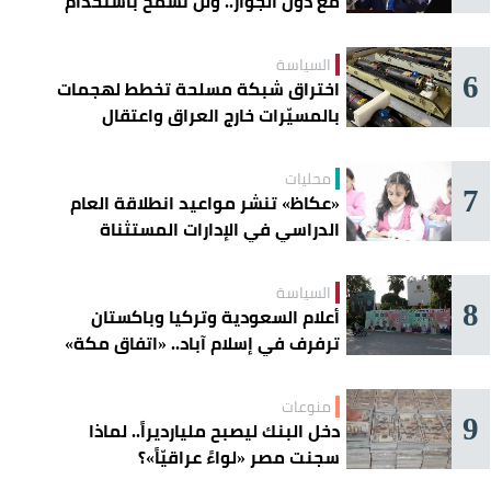
مع دول الجوار.. ولن نسمح باستخدام
أراضينا لتهديد أمنها
السياسة
6
اختراق شبكة مسلحة تخطط لهجمات
بالمسيّرات خارج العراق واعتقال
عناصرها
محليات
7
«عكاظ» تنشر مواعيد انطلاقة العام
الدراسي في الإدارات المستثناة
السياسة
8
أعلام السعودية وتركيا وباكستان
ترفرف في إسلام آباد.. «اتفاق مكة»
يوحّد الردع
منوعات
9
دخل البنك ليصبح مليارديراً.. لماذا
سجنت مصر «لواءً عراقيّاً»؟