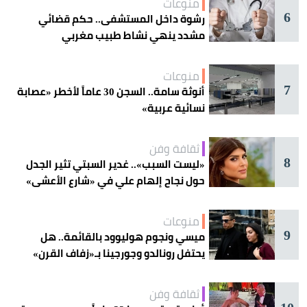
منوعات
6
رشوة داخل المستشفى.. حكم قضائي
مشدد ينهي نشاط طبيب مغربي
منوعات
7
أنوثة سامة.. السجن 30 عاماً لأخطر «عصابة
نسائية عربية»
ثقافة وفن
8
«ليست السبب».. غدير السبتي تثير الجدل
حول نجاح إلهام علي في «شارع الأعشى»
منوعات
9
ميسي ونجوم هوليوود بالقائمة.. هل
يحتفل رونالدو وجورجينا بـ«زفاف القرن»
غداً؟
ثقافة وفن