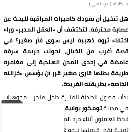
«عكاظ» (نيودلهي)
هل تتخيل أن تقودك كاميرات المراقبة للبحث عن
عصابة محترفة، لتكتشف أن «العقل المدبر» وراء
اختفاء ثروة ذهبية ليس سوى فأر صغير؟ في
قصة أغرب من الخيال، تحولت جريمة سرقة
غامضة في إحدى المدن الهندية إلى مغامرة
طريفة بطلها قارئ صغير قرر أن يؤسس «خزانته
الخاصة» بطريقته الفريدة.
بدأت فصول الحادثة المثيرة داخل متجر للمجوهرات
في مدينة
تومكور بولاية كارناتاكا الهندية
، عندما
لاحظ العاملون أثناء جرد المخزون اختفاء قطع ذهبية
ثمينة تقدر قيمتها بنحو
12 ألف دولار
، وشملت
10