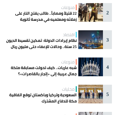
منوعات
2
22 قتيلاً ومصاباً.. طالب يفتح النار على
زملائه ومعلميه في مدرسة ثانوية
اقتصاد
3
نظام إيرادات الدولة: تمكين تقسيط الديون
25 سنة.. وحالات للإعفاء حتى مليون ريال
منوعات
4
شبه عاريات.. كيف تحولت مسابقة ملكة
جمال عربية إلى «إتجار بالقاصرات»؟
محليات
5
السعودية وتركيا وباكستان توقع اتفاقية
مكة للدفاع المشترك