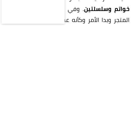
خواتم وسلسلتين
. وفي البداية، ساد القلق داخل
المتجر وبدا الأمر وكأنه عملية سطو محكمة، مما
دفع أصحاب المحل إلى تفحص تسجيلات كاميرات
المراقبة بحثاً عن أي أثر يقود إلى السارق.
لكن المفاجأة الكبرى جاءت عندما وثقت إحدى
الكاميرات مشهداً غير متوقع على الإطلاق؛ فأر صغير
يظهر داخل المتجر حاملاً خاتماً ذهبياً براقاً بين أسنانه،
قبل أن يتجه نحو فتحة ضيقة أسفل المكان ليختفي
عن الأنظار.
ولم يكتفِ العاملون بمشاهدة اللقطات، بل قرروا تتبع
مسار الفأر المشاغب والبحث في المنطقة التي