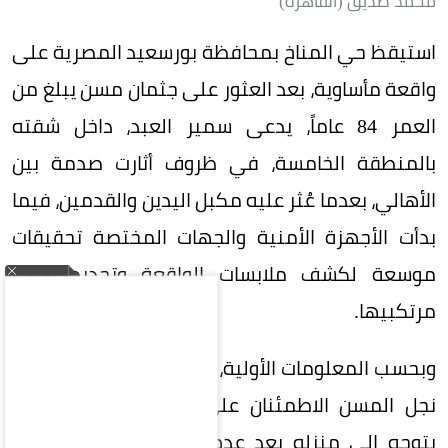
محمد صديق (القاهرة)
استيقظ حي المناخ بمحافظة بورسعيد المصرية على
واقعة مأساوية، بعد العثور على جثمان مسن يبلغ من
العمر 84 عاماً، يدعى سمير العبد، داخل شقته
بالمنطقة الخامسة، في ظروف أثارت صدمة بين
الأهالي، بعدما عُثر عليه مكبل اليدين والقدمين، فيما
بدأت الأجهزة الأمنية والجهات المختصة تحقيقات
موسعة لكشف ملابسات الواقعة وتحديد هوية
مرتكبيها.
وبحسب المعلومات الأولية، بدأت الواقعة عندما حاول
نجل المسن الاطمئنان على والده هاتفياً، قبل أن
يتوجه إلى منزله بعد عدم تلقيه أي رد، ليكتشف