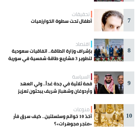
تحقيقات
7
أطفال تحت سطوة الخوارزميات
اقتصاد
8
بإشراف وزارة الطاقة.. اتفاقيات سعودية
لتطوير 3 مشاريع طاقة شمسية في سورية
السياسة
9
قمة ثلاثية في جدة غداً.. ولي العهد
وأردوغان وشهباز شريف يبحثون تعزيز
التعاون
منوعات
10
أخذ 10 خواتم وسلسلتين.. كيف سرق فأر
«متجر مجوهرات»؟