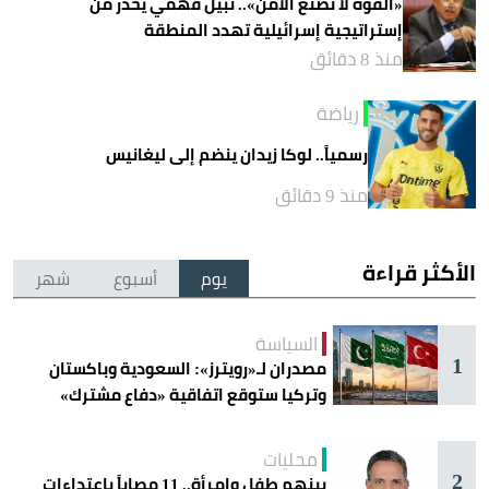
«القوة لا تصنع الأمن».. نبيل فهمي يحذر من
إستراتيجية إسرائيلية تهدد المنطقة
منذ 8 دقائق
رياضة
رسمياً.. لوكا زيدان ينضم إلى ليغانيس
منذ 9 دقائق
الأكثر قراءة
يوم
أسبوع
شهر
السياسة
1
مصدران لـ«رويترز»: السعودية وباكستان
وتركيا ستوقع اتفاقية «دفاع مشترك»
اليوم في جدة
محليات
2
بينهم طفل وامرأة.. 11 مصاباً باعتداءات