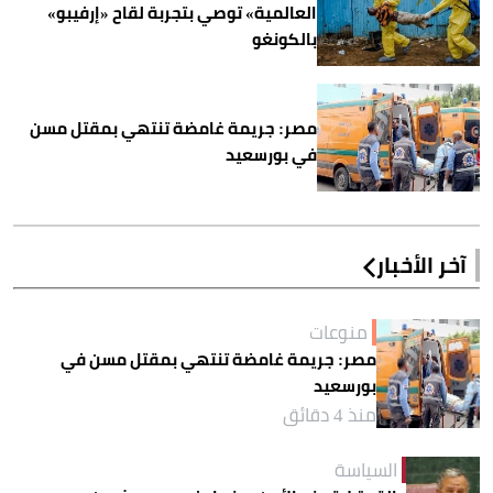
العالمية» توصي بتجربة لقاح «إرفيبو»
بالكونغو
مصر: جريمة غامضة تنتهي بمقتل مسن
في بورسعيد
آخر الأخبار
منوعات
مصر: جريمة غامضة تنتهي بمقتل مسن في
بورسعيد
منذ 4 دقائق
السياسة