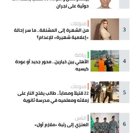
حوثية على نجران
منوعات
3
من الشهرة إلى المشنقة.. ما سر إحالة
«إعلامية شهيرة» للإعدام؟
رياضة
4
الأهلي بين خيارين.. محور جديد أو عودة
كيسيه
منوعات
5
22 قتيلاً ومصاباً.. طالب يفتح النار على
زملائه ومعلميه في مدرسة ثانوية
الناس
6
العنزي إلى رتبة «ملازم أول»