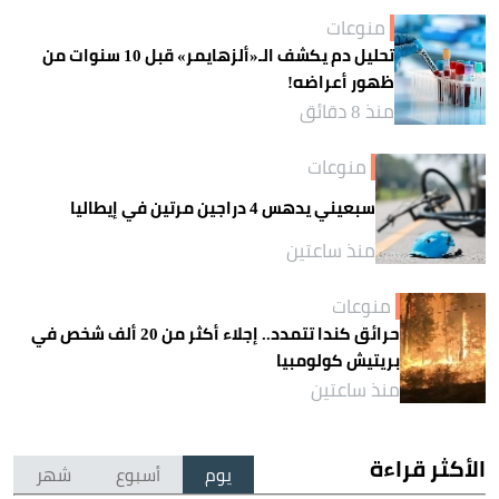
منوعات
تحليل دم يكشف الـ«ألزهايمر» قبل 10 سنوات من
ظهور أعراضه!
منذ 8 دقائق
منوعات
سبعيني يدهس 4 دراجين مرتين في إيطاليا
منذ ساعتين
منوعات
حرائق كندا تتمدد.. إجلاء أكثر من 20 ألف شخص في
بريتيش كولومبيا
منذ ساعتين
الأكثر قراءة
يوم
أسبوع
شهر