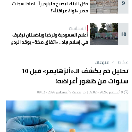
9
دخل البنك ليصبح مليارديراً.. لماذا سجنت
مصر «لواءً عراقيّاً»؟
السياسة
10
أعلام السعودية وتركيا وباكستان ترفرف
في إسلام آباد.. «اتفاق مكة» يوحّد الردع
عكاظ
>
منوعات
تحليل دم يكشف الـ«ألزهايمر» قبل 10
سنوات من ظهور أعراضه!
9 أغسطس 2026 - 09:02 | آخر تحديث 9 أغسطس 2026 - 09:02