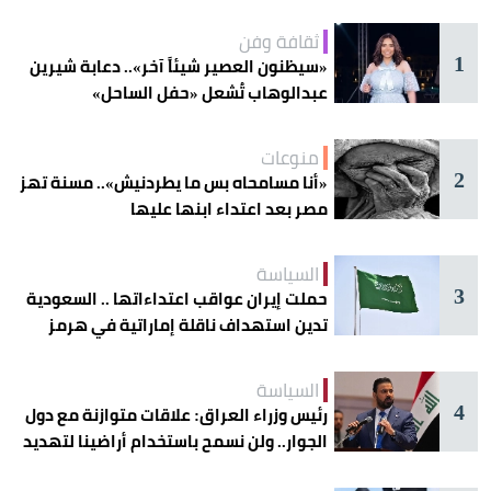
ثقافة وفن
1
«سيظنون العصير شيئاً آخر».. دعابة شيرين
عبدالوهاب تُشعل «حفل الساحل»
منوعات
2
«أنا مسامحاه بس ما يطردنيش».. مسنة تهز
مصر بعد اعتداء ابنها عليها
السياسة
3
حملت إيران عواقب اعتداءاتها .. السعودية
تدين استهداف ناقلة إماراتية في هرمز
السياسة
4
رئيس وزراء العراق: علاقات متوازنة مع دول
الجوار.. ولن نسمح باستخدام أراضينا لتهديد
أمنها