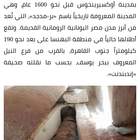
بمدينة أوكسيرينخوس قبل نحو 1600 عام، وهي
المدينة المعروفة تاريخياً باسم «بر-مدجد»، التي تُعد
من أبرز مدن مصر اليونانية الرومانية القديمة. وتقع
أطلالها حالياً في منطقة البهنسا على بعد نحو 190
كيلومتراً جنوب القاهرة، بالقرب من فرع النيل
المعروف ببحر يوسف، بحسب ما نقلته صحيفة
«إندبندنت».