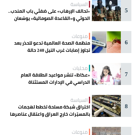
السياسة
5
«تحالف الإرهاب» على ضفتَي باب المندب..
الحوثي و«القاعدة الصومالية» يوسّعان
دائرة الخطر
منوعات
6
منظمة الصحة العالمية تدعو للحذر بعد
تجاوز إصابات غرب النيل 240 حالة
محليات
7
«عكاظ» تنشر مواعيد انطلاقة العام
الدراسي في الإدارات المستثناة
السياسة
8
اختراق شبكة مسلحة تخطط لهجمات
بالمسيّرات خارج العراق واعتقال عناصرها
منوعات