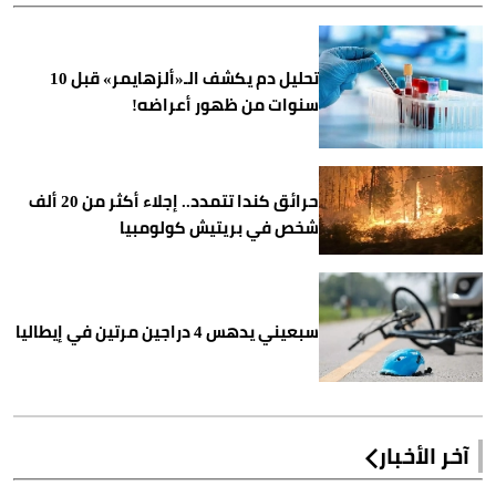
تحليل دم يكشف الـ«ألزهايمر» قبل 10
سنوات من ظهور أعراضه!
حرائق كندا تتمدد.. إجلاء أكثر من 20 ألف
شخص في بريتيش كولومبيا
سبعيني يدهس 4 دراجين مرتين في إيطاليا
آخر الأخبار