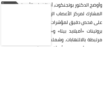
وأوضح الدكتور بوتجنكوت، أستاذ طب الأعصاب والمدير
المشارك لمركز الأعصاب الإدراكي، أن التقنية تعتمد
على فحص دقيق لمؤشرات حيوية في البلازما، أبرزها
بروتينات «أميلايد بيتا» و«تاو»، إلى جانب مؤشرات
مرتبطة بالالتهابات. وشملت الدراسة ثلاث شرائح من
المرضى؛ أصحاء تماماً، وأشخاص يشعرون بتراجع ذاتي
في الذاكرة دون رصده سريرياً بعد، وآخرون يعانون من
ضعف إدراكي جلي.
أثبتت النتائج تطابقاً كبيراً بين هذه المؤشرات الدموية
وترسبات البروتينات الضارة في الدماغ التي رصدتها
صور الأشعة المقطعية، ما أتاح تتبع مراحل المرض
بدقة متناهية. والأكثر إثارة هو قدرة التحليل على