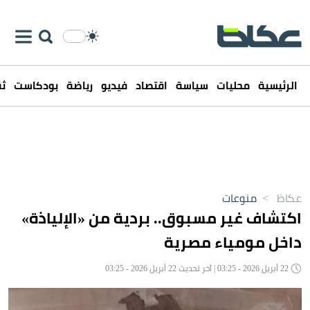
الرئيسية
محليات
سياسة
اقتصاد
فيديو
رياضة
بودكاست
ثق
عكاظ
>
منوعات
اكتشاف غير مسبوق.. بردية من «الإلياذة»
داخل مومياء مصرية
22 أبريل 2026 - 03:25 | آخر تحديث 22 أبريل 2026 - 03:25