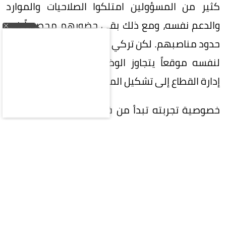
كثير من المسؤولين امتلكوا الصلاحيات والموارد
والدعم نفسه، ومع ذلك بقي حضورهم محصوراً في
حدود مناصبهم. لكن تركي آل الشيخ، استطاع أن يبني
لنفسه موقعاً يتجاوز الوظيفة إلى التأثير، ويتجاوز
إدارة القطاع إلى تشكيل المزاج العام المحيط به.
خصوصية تجربته تبدأ من فهمه المبكر للفارق بين
صناعة النجاح وصناعة صورته. النجاح في معناه
التنفيذي يمكن قياسه بعدد الفعاليات، وحجم الحضور،
والعوائد، ونوعية الشراكات. لكن هذه المؤشرات -على
أهميتها- لا تضمن أن يتحوّل النجاح إلى قيمة راسخة
في الوعي العام. قد تنتهي الفعالية بانتهاء وقتها،
وقد يُطوى المشروع داخل تقرير سنوي وحصاد أرقام،