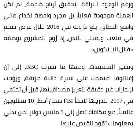
ورغم الوعود البراقة بتحقيق أرباح ضخمة، لم تكن
العملة موجودة فعلياً، بل مجرد واجهة لخداع مالي
واسع النطاق، بلغ ذروته في 2016 خلال عرض ضخم
في ملعب ويمبلي بلندن، إذ رُوّج للمشروع بوصفه
«قاتل البيتكوين».
وتشير التحقيقات، ومنها ما نشرته BBC، إلى أن
إغناتوفا اعتمدت على سيرة ذاتية مزيفة، وروّجت
لإنجازات غير دقيقة لتعزيز مصداقيتها، قبل أن تختفي
في 2017، لتدرجها لاحقاً FBI ضمن أخطر 10 مطلوبين
عالمياً، مع مكافأة تصل إلى 5 ملايين دولار لمن يدلي
بمعلومات تقود للقبض عليها.