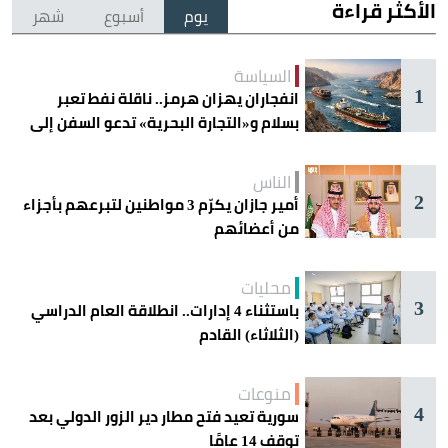
الأكثر قراءة
يوم
أسبوع
شهر
السياسة
1
انفجاران يهزان هرمز.. ناقلة نفط تعبر
بسلام و«التجارة البحرية» تدعو السفن إلى
الحذر
الناس
2
أمير جازان يكرّم 3 مواطنين لتبرعهم بأجزاء
من أعضائهم
محليات
3
باستثناء 4 إدارات.. انطلاقة العام الدراسي
(الثلاثاء) القادم
منوعات
4
سورية تعيد فتح مطار دير الزور الدولي بعد
توقف 14 عامًا