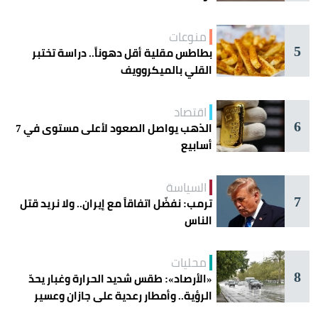
منوعات
5
بطاطس مقلية أقل دهوناً.. دراسة تختبر
القلي بالميكروويف
اقتصاد
6
الذهب يواصل الصعود لأعلى مستوى في 7
أسابيع
السياسة
7
ترمب: نفضّل اتفاقاً مع إيران.. ولا نريد قتل
الناس
محليات
8
«الأرصاد»: طقس شديد الحرارة وغبار يحدّ
الرؤية.. وأمطار رعدية على جازان وعسير