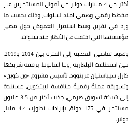
أكثر من 4 مليارات دولار من أموال المستثمرين عبر
مخطط رقمي وهمي امتد لسنوات، وذلك بحسب ما
ورد في تقرير، وسط استمرار الغموض حول مصير
مؤسستها التي اختفت عن الأنظار منذ سنوات.
وتعود تفاصيل القضية إلى الفترة بين 2014 و2019،
حين استطاعت البلغارية روجا إغناتوفا، برفقة شريكها
كارل سيباستيان غرينوود، تأسيس مشروع «ون كوين»
وتسويقه عملةً رقميةً منافسة لبيتكوين، مستندة
إلى شبكة تسويق هرمي، جذبت أكثر من 3.5 مليون
مستثمر في 175 دولة، بإيرادات تجاوزت 4.4 مليار
دولار.