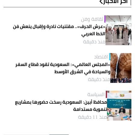
آخر الأخبار
ثقافة وفن
«عرش الحرف».. مقتنيات نادرة وإقبال ينعش فن
الخط العربي
منذ دقيقة
اقتصاد
«المجلس العالمي»: السعودية تقود قطاع السفر
والسياحة في الشرق الأوسط
منذ دقيقة
السياسة
محافظ أبين: السعودية رسخت حضورها بمشاريع
تنموية مستدامة
منذ 11 دقيقة