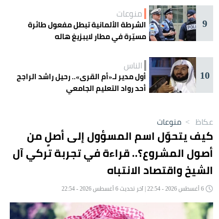
منوعات
9
الشرطة الألمانية تبطل مفعول طائرة
مسيّرة في مطار لايبزيغ هاله
الناس
10
أول مدير لـ«أم القرى».. رحيل راشد الراجح
أحد رواد التعليم الجامعي
عكاظ
>
منوعات
كيف يتحوّل اسم المسؤول إلى أصلٍ من
أصول المشروع؟.. قراءة في تجربة تركي آل
الشيخ واقتصاد الانتباه
6 أغسطس 2026 - 22:54 | آخر تحديث 6 أغسطس 2026 - 22:54