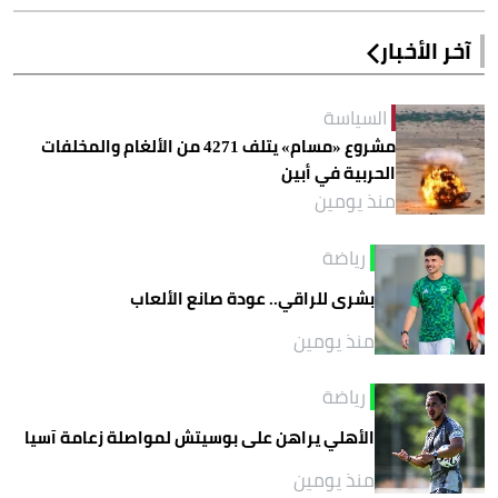
آخر الأخبار
السياسة
مشروع «مسام» يتلف 4271 من الألغام والمخلفات
الحربية في أبين
منذ يومين
رياضة
بشرى للراقي.. عودة صانع الألعاب
منذ يومين
رياضة
الأهلي يراهن على بوسيتش لمواصلة زعامة آسيا
منذ يومين