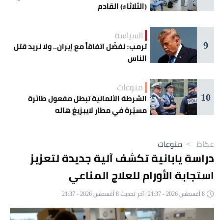
(الثلاثاء) القادم
السياسة
9
ترمب: نفضّل اتفاقاً مع إيران.. ولا نريد قتل
الناس
منوعات
10
الشرطة الألمانية تبطل مفعول طائرة
مسيّرة في مطار لايبزيغ هاله
عكاظ
>
منوعات
دراسة يابانية تكشف آلية جديدة لتعزيز
استجابة الأورام للعلاج المناعي
8 أغسطس 2026 - 21:37 | آخر تحديث 8 أغسطس 2026 - 21:37