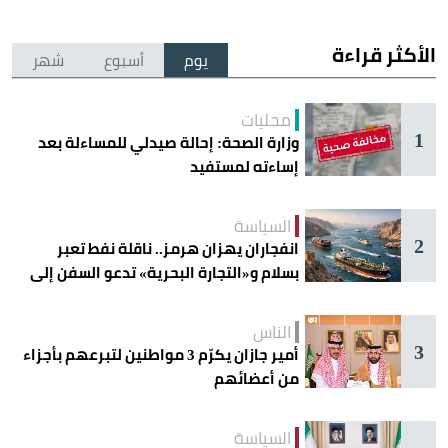
الأكثر قراءة
يوم
أسبوع
شهر
محليات
1
وزارة الصحة: إحالة صيدلي للمساءلة بعد
إساءته لمستفيد
السياسة
2
انفجاران يهزان هرمز.. ناقلة نفط تعبر
بسلام و«التجارة البحرية» تدعو السفن إلى
الحذر
الناس
3
أمير جازان يكرّم 3 مواطنين لتبرعهم بأجزاء
من أعضائهم
السياسة