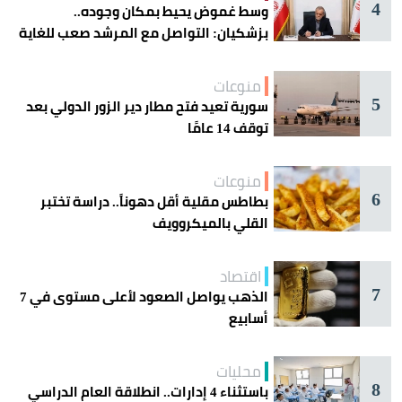
4
وسط غموض يحيط بمكان وجوده..
بزشكيان: التواصل مع المرشد صعب للغاية
منوعات
5
سورية تعيد فتح مطار دير الزور الدولي بعد
توقف 14 عامًا
منوعات
6
بطاطس مقلية أقل دهوناً.. دراسة تختبر
القلي بالميكروويف
اقتصاد
7
الذهب يواصل الصعود لأعلى مستوى في 7
أسابيع
محليات
8
باستثناء 4 إدارات.. انطلاقة العام الدراسي