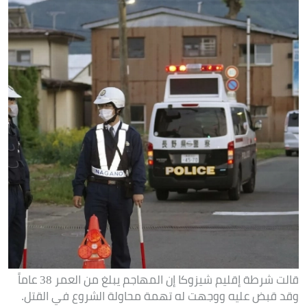
قالت شرطة إقليم شيزوكا إن المهاجم يبلغ من العمر 38 عاماً
وقد قبض عليه ووجهت له تهمة محاولة الشروع في القتل.