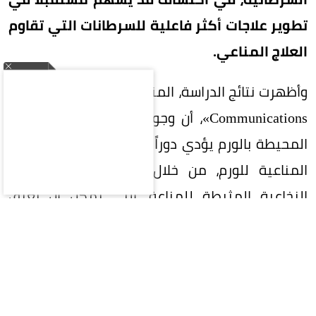
تطوير علاجات أكثر فاعلية للسرطانات التي تقاوم
العلاج المناعي.
وأظهرت نتائج الدراسة، المنشورة في مجلة «Nature
Communications»، أن وجود البروتين داخل الأنسجة
المحيطة بالورم يؤدي دوراً رئيسياً في تنظيم البيئة
المناعية للورم، من خلال الحد من تجمع الخلايا
النخاعية المثبطة للمناعة، التي يمكن أن تعيق
استجابة الجهاز المناعي للخلايا السرطانية.
وبيّنت التجارب التي أجريت على نماذج حيوانية، إلى
جانب تحليل عينات من مرضى بسرطان الرئة، وجود
ارتباط بين ارتفاع مستويات «C3» في الأنسجة