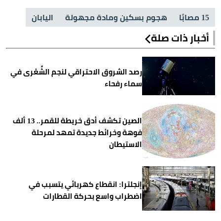
15 مصابًا
هجوم بسكين ومادة مجهولة
اليابان
أخبار ذات صلة
رصد الشروق الاحتراقي لنجم الشِّعْرى في
سماء رفحاء
الصين تكشف أدق خريطة للقمر.. 13 ألف
فوهة وخرائط جديدة تمهد لمرحلة
الاستيطان
إنجلترا: انقطاع كهربائي يتسبب في
اضطراب واسع بحركة القطارات