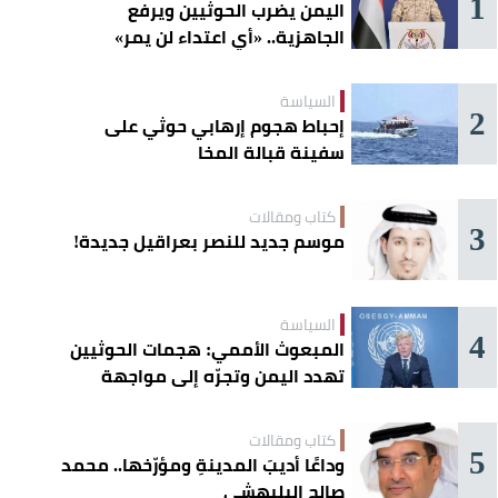
1
اليمن يضرب الحوثيين ويرفع
الجاهزية.. «أي اعتداء لن يمر»
السياسة
2
إحباط هجوم إرهابي حوثي على
سفينة قبالة المخا
كتاب ومقالات
3
موسم جديد للنصر بعراقيل جديدة!
السياسة
4
المبعوث الأممي: هجمات الحوثيين
تهدد اليمن وتجرّه إلى مواجهة
إقليمية
كتاب ومقالات
5
وداعًا أديبَ المدينةِ ومؤرّخها.. محمد
صالح البليهشي