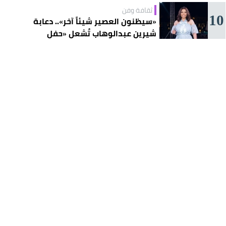
ثقافة وفن
10
«سيظنون العصير شيئاً آخر».. دعابة
شيرين عبدالوهاب تُشعل «حفل
الساحل»