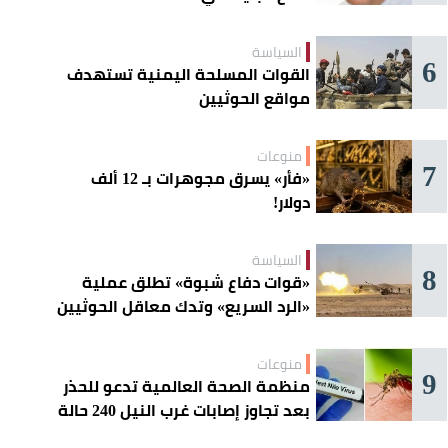
السياسة
6
القوات المسلحة اليمنية تستهدف
مواقع الحوثيين
منوعات
7
«فأر» يسرق مجوهرات بـ 12 ألف
دولار!
السياسة
8
«قوات دفاع شبوة» تطلق عملية
«الرد السريع» وتدك معاقل الحوثيين
منوعات
9
منظمة الصحة العالمية تدعو للحذر
بعد تجاوز إصابات غرب النيل 240 حالة