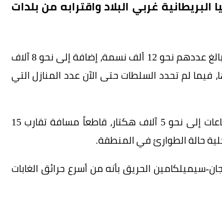
البريطانية غربي البلاد واقترابه من بلدات
وشملت أوامر الإجلاء جميع سكان بلدة سمرلاند، البالغ عددهم نحو 12 ألف نسمة، إضافة إلى نحو 8 آلاف
فيما لم تحدد السلطات حتى الآن عدد المنازل التي
وبدأ حريق «بالد رينج» مساء أمس، واتسع خلال ساعات إلى نحو 5 آلاف هكتار، قاطعاً مسافة تقارب 15
حلية حالة الطوارئ في المنطقة.
-سيميلكامين الحريق بأنه من أسرع حرائق الغابات