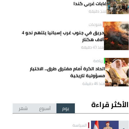
غابات غربي كندا
منذ دقيقة
منوعات
حريق في جنوب غرب إسبانيا يلتهم نحو 4
آلاف هكتار
منذ 43 دقيقة
رياضة
اتحاد الكرة أمام مفترق طرق.. الاختيار
مسؤولية تاريخية
منذ 46 دقيقة
الأكثر قراءة
يوم
أسبوع
شهر
السياسة