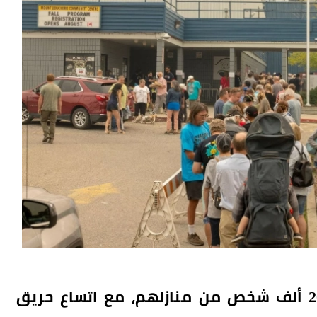
أمرت السلطات الكندية بإجلاء أكثر من 20 ألف شخص من منازلهم، مع اتساع حريق