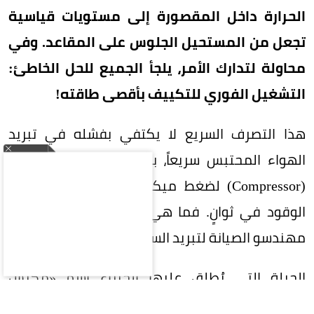
الحرارة داخل المقصورة إلى مستويات قياسية
تجعل من المستحيل الجلوس على المقاعد. وفي
محاولة لتدارك الأمر، يلجأ الجميع للحل الخاطئ:
التشغيل الفوري للتكييف بأقصى طاقته!
هذا التصرف السريع لا يكتفي بفشله في تبريد
الهواء المحتبس سريعاً، بل يُعرض ضاغط المكيف
(Compressor) لضغط ميكانيكي هائل، ويفرغ خزان
الوقود في ثوانٍ. فما هي الحيلة التي يوصي بها
مهندسو الصيانة لتبريد السيارة بذكاء وبأقل جهد؟
الحيلة التي يُطلق عليها الخبراء اسم «مكبس
التهوية» تعتمد على تفريغ الحرارة في 30 ثانية فقط