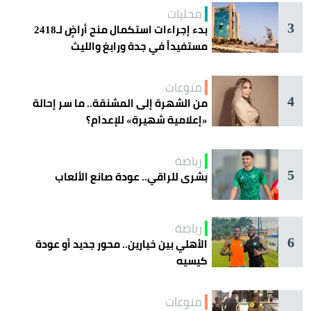
محليات
3
بدء إجراءات استكمال منح أراضٍ لـ2418
مستفيداً في جدة ورابغ والليث
منوعات
4
من الشهرة إلى المشنقة.. ما سر إحالة
«إعلامية شهيرة» للإعدام؟
رياضة
5
بشرى للراقي.. عودة صانع الألعاب
رياضة
6
الأهلي بين خيارين.. محور جديد أو عودة
كيسيه
منوعات