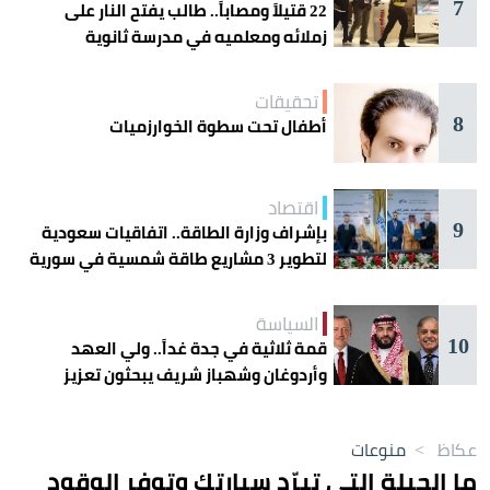
7
22 قتيلاً ومصاباً.. طالب يفتح النار على
زملائه ومعلميه في مدرسة ثانوية
تحقيقات
8
أطفال تحت سطوة الخوارزميات
اقتصاد
9
بإشراف وزارة الطاقة.. اتفاقيات سعودية
لتطوير 3 مشاريع طاقة شمسية في سورية
السياسة
10
قمة ثلاثية في جدة غداً.. ولي العهد
وأردوغان وشهباز شريف يبحثون تعزيز
التعاون
عكاظ
>
منوعات
ما الحيلة التي تبرّد سيارتك وتوفر الوقود