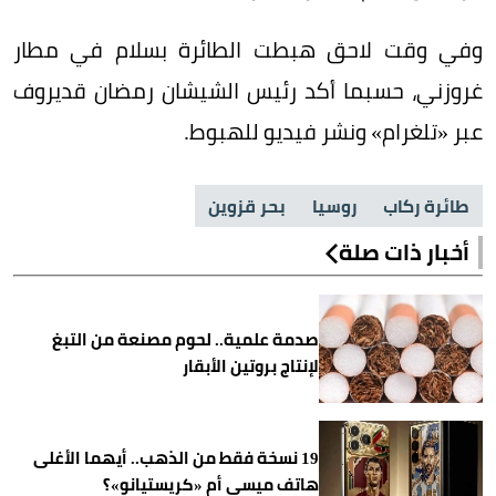
وفي وقت لاحق هبطت الطائرة بسلام في مطار
غروزني، حسبما أكد رئيس الشيشان رمضان قديروف
عبر «تلغرام» ونشر فيديو للهبوط.
طائرة ركاب
روسيا
بحر قزوين
أخبار ذات صلة
صدمة علمية.. لحوم مصنعة من التبغ
لإنتاج بروتين الأبقار
19 نسخة فقط من الذهب.. أيهما الأغلى
هاتف ميسي أم «كريستيانو»؟