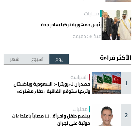
محليات
رئيس جمهورية تركيا يغادر جدة
منذ 58 دقيقة
الأكثر قراءة
يوم
أسبوع
شهر
السياسة
1
مصدران لـ«رويترز»: السعودية وباكستان
وتركيا ستوقع اتفاقية «دفاع مشترك»
اليوم في جدة
محليات
2
بينهم طفل وامرأة.. 11 مصاباً باعتداءات
حوثية على نجران