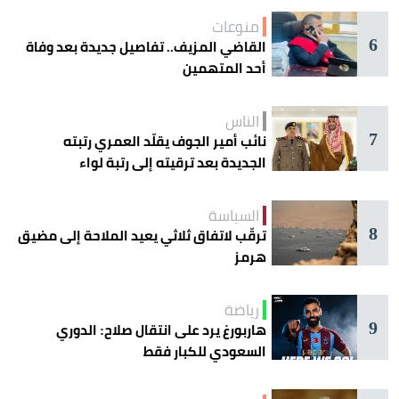
منوعات
6
القاضي المزيف.. تفاصيل جديدة بعد وفاة
أحد المتهمين
الناس
7
نائب أمير الجوف يقلّد العمري رتبته
الجديدة بعد ترقيته إلى رتبة لواء
السياسة
8
ترقّب لاتفاق ثلاثي يعيد الملاحة إلى مضيق
هرمز
رياضة
9
هاربورغ يرد على انتقال صلاح: الدوري
السعودي للكبار فقط