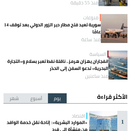
منذ 55 دقيقة
منوعات
سورية تعيد فتح مطار دير الزور الدولي بعد توقف 14
عامًا
منذ ساعة
السياسة
انفجاران يهزان هرمز.. ناقلة نفط تعبر بسلام و«التجارة
البحرية» تدعو السفن إلى الحذر
منذ ساعتين
الأكثر قراءة
يوم
أسبوع
شهر
اقتصاد
1
«الموارد البشرية»: إتاحة نقل خدمة الوافد
من منشأة إلى فرد