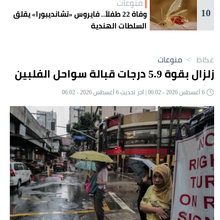
منوعات
10
وفاة 22 طفلاً.. فايروس «تشانديبورا» يقلق
السلطات الهندية
عكاظ
>
منوعات
زلزال بقوة 5.9 درجات قبالة سواحل الفلبين
6 أغسطس 2026 - 06:02 | آخر تحديث 6 أغسطس 2026 - 06:02