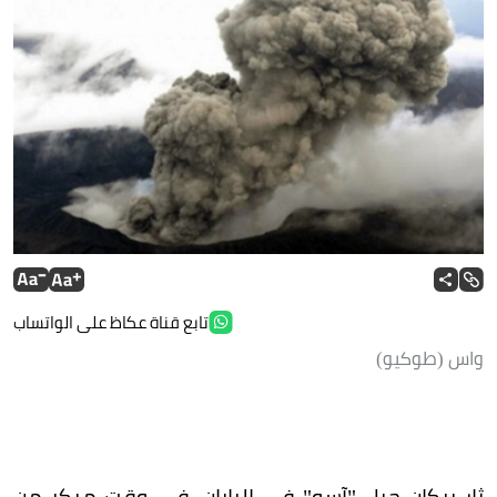
تابع قناة عكاظ على الواتساب
واس (طوكيو)
ثار بركان جبل "آسو" في اليابان، في وقت مبكر من