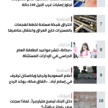
تجاوز إصابات غرب النيل 240 حالة
السياسة
7
اختراق شبكة مسلحة تخطط لهجمات
بالمسيّرات خارج العراق واعتقال عناصرها
محليات
8
«عكاظ» تنشر مواعيد انطلاقة العام
الدراسي في الإدارات المستثناة
السياسة
9
أعلام السعودية وتركيا وباكستان ترفرف
في إسلام آباد.. «اتفاق مكة» يوحّد الردع
منوعات
10
دخل البنك ليصبح مليارديراً.. لماذا سجنت
مصر «لواءً عراقيّاً»؟