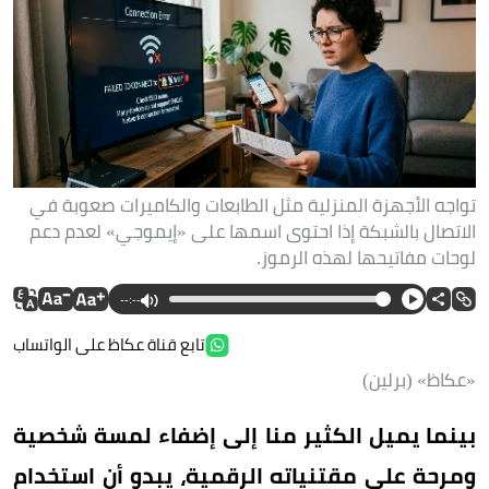
تواجه الأجهزة المنزلية مثل الطابعات والكاميرات صعوبة في
الاتصال بالشبكة إذا احتوى اسمها على «إيموجي» لعدم دعم
لوحات مفاتيحها لهذه الرموز.
--:--
تابع قناة عكاظ على الواتساب
«عكاظ» (برلين)
بينما يميل الكثير منا إلى إضفاء لمسة شخصية
ومرحة على مقتنياته الرقمية، يبدو أن استخدام