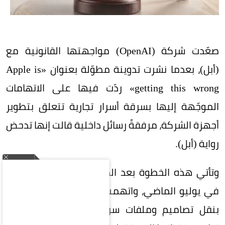
صعّدت شركة (OpenAI) مواجهتها القانونية مع
(أبل)، بعدما نشرت تدوينة مطوّلة بعنوان «Apple is
getting this wrong» ردّت فيها على الاتهامات
الموجّهة إليها بسرقة أسرار تجارية تتعلق بتطوير
أجهزة الشركة، مرفقةً رسائل داخلية قالت إنها تدحض
رواية (أبل).
وتأتي هذه الخطوة بعد الدعوى التي رفعتها (أبل)
في يوليو الماضي، واتهمت فيها موظفين سابقين
بنقل تصاميم وملفات سرية إلى (OpenAI) لدعم