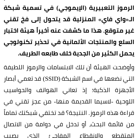
الرموز التعبيرية (الإيموجي) في تسمية شبكة
الـ«واي فاي» المنزلية قد يتحول إلى فخ تقني
غير متوقع. هذا ما كشفت عنه أخيراً هيئة اختبار
السلع والمنتجات الألمانية في تحذير تكنولوجي
يحمل الكثير من الجدية خلف طابعه الطريف.
وأوضحت الهيئة أن تلك الابتسامات والرموز اللطيفة
التي نضعها في اسم الشبكة (SSID) قد تعمي أبصار
الأجهزة الذكية؛ إذ تعاني الهواتف والحواسيب
اللوحية -لاسيما القديمة منها- من عجز تقني في
قراءة هذه الرموز. النتيجة؟ قد تختفي شبكتك تماماً
من قائمة البحث، أو تدخل في دوامة من الاتصال
المتقطع والانقطاع المفاجئ الذي يصيب