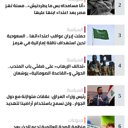
2
«أنا مسامحاه بس ما يطردنيش».. مسنة تهز
مصر بعد اعتداء ابنها عليها
السياسة
3
حملت إيران عواقب اعتداءاتها .. السعودية
تدين استهداف ناقلة إماراتية في هرمز
السياسة
4
«تحالف الإرهاب» على ضفتَي باب المندب..
الحوثي و«القاعدة الصومالية» يوسّعان
دائرة الخطر
السياسة
5
رئيس وزراء العراق: علاقات متوازنة مع دول
الجوار.. ولن نسمح باستخدام أراضينا لتهديد
أمنها
منوعات
6
منظمة الصحة العالمية تدعو للحذر بعد