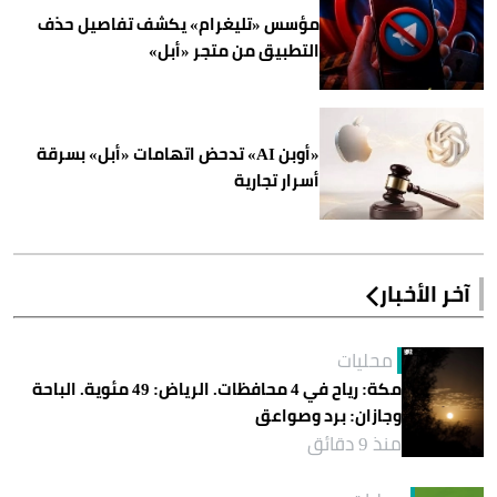
مؤسس «تليغرام» يكشف تفاصيل حذف
التطبيق من متجر «أبل»
«أوبن AI» تدحض اتهامات «أبل» بسرقة
أسرار تجارية
آخر الأخبار
محليات
مكة: رياح في 4 محافظات. الرياض: 49 مئوية. الباحة
وجازان: برد وصواعق
منذ 9 دقائق