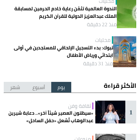
محليات
الندوة العالمية تثمّن رعاية خادم الحرمين لمسابقة
الملك عبدالعزيز الدولية للقرآن الكريم
منذ 22 دقيقة
محليات
تبوك: بدء التسجيل الإلحاقي للمستجدين في أولى
ابتدائي ورياض الأطفال
منذ 31 دقيقة
الأكثر قراءة
يوم
أسبوع
شهر
ثقافة وفن
1
«سيظنون العصير شيئاً آخر».. دعابة شيرين
عبدالوهاب تُشعل «حفل الساحل»
منوعات