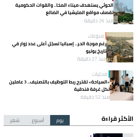
الحوثي يستهدف ميناء المخا.. والقوات الحكومية
تقصف مواقع المليشيا في الضالع
منذ 26 دقيقة
منوعات
رغم موجة الحر.. إسبانيا تسجّل أعلى عدد زوار في
تاريخ يونيو
منذ 27 دقيقة
محليات
«السياحة» تقترح ربط التوظيف بالتصنيف.. 3 عاملين
لكل غرفة فندقية
منذ 52 دقيقة
الأكثر قراءة
يوم
أسبوع
شهر