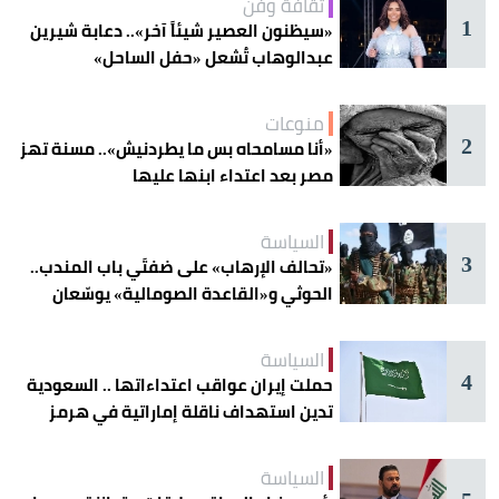
ثقافة وفن
1
«سيظنون العصير شيئاً آخر».. دعابة شيرين
عبدالوهاب تُشعل «حفل الساحل»
منوعات
2
«أنا مسامحاه بس ما يطردنيش».. مسنة تهز
مصر بعد اعتداء ابنها عليها
السياسة
3
«تحالف الإرهاب» على ضفتَي باب المندب..
الحوثي و«القاعدة الصومالية» يوسّعان
دائرة الخطر
السياسة
4
حملت إيران عواقب اعتداءاتها .. السعودية
تدين استهداف ناقلة إماراتية في هرمز
السياسة