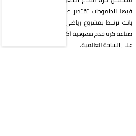
فيها الطموحات تقتصر على تحقيق البطولات، بل
باتت ترتبط بمشروع رياضي وطني كبير، يتطلع إلى
صناعة كرة قدم سعودية أكثر تنافسية وتأثيراً وحضوراً
على الساحة العالمية.
في هذه المرحلة المفصلية، تقع على عاتق
المشاركين في الانتخابات مسؤولية تاريخية تتجاوز
مجرد اختيار اسم لرئاسة الاتحاد؛ فالمطلوب هو اختيار
رئيس قادر على صناعة الفارق، وامتلاك رؤية واضحة،
وإلهام الجماهير واللاعبين والأندية، وتحويل
الطموحات السعودية إلى إنجازات ملموسة.
كرة القدم السعودية اليوم لا تحتاج إلى رئيس يدير