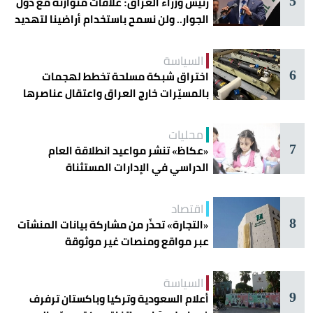
5
رئيس وزراء العراق: علاقات متوازنة مع دول
الجوار.. ولن نسمح باستخدام أراضينا لتهديد
أمنها
السياسة
6
اختراق شبكة مسلحة تخطط لهجمات
بالمسيّرات خارج العراق واعتقال عناصرها
محليات
7
«عكاظ» تنشر مواعيد انطلاقة العام
الدراسي في الإدارات المستثناة
اقتصاد
8
«التجارة» تحذّر من مشاركة بيانات المنشآت
عبر مواقع ومنصات غير موثوقة
السياسة
9
أعلام السعودية وتركيا وباكستان ترفرف