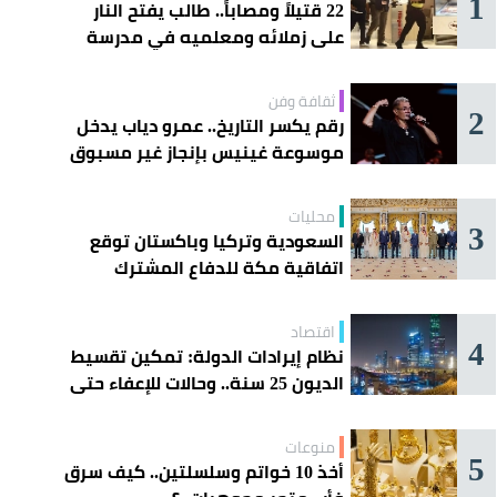
1
22 قتيلاً ومصاباً.. طالب يفتح النار
على زملائه ومعلميه في مدرسة
ثانوية
ثقافة وفن
2
رقم يكسر التاريخ.. عمرو دياب يدخل
موسوعة غينيس بإنجاز غير مسبوق
محليات
3
السعودية وتركيا وباكستان توقع
اتفاقية مكة للدفاع المشترك
اقتصاد
4
نظام إيرادات الدولة: تمكين تقسيط
الديون 25 سنة.. وحالات للإعفاء حتى
مليون ريال
منوعات
5
أخذ 10 خواتم وسلسلتين.. كيف سرق