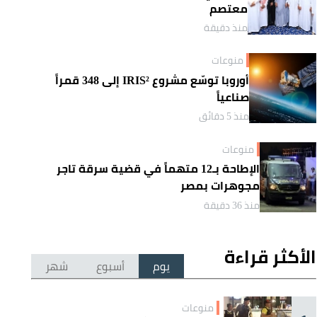
معتصم
منذ دقيقة
منوعات
أوروبا توسّع مشروع IRIS² إلى 348 قمراً
صناعياً
منذ 5 دقائق
منوعات
الإطاحة بـ12 متهماً في قضية سرقة تاجر
مجوهرات بمصر
منذ 36 دقيقة
الأكثر قراءة
يوم
أسبوع
شهر
منوعات