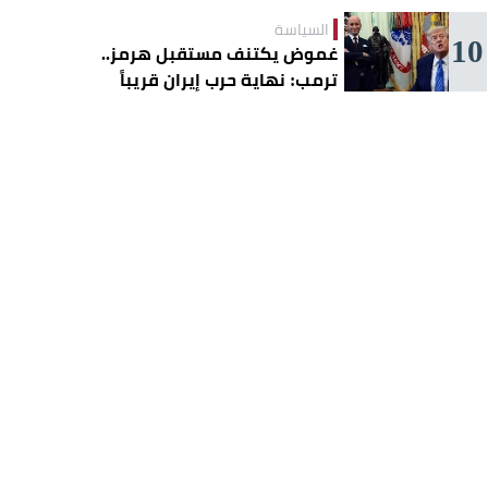
السياسة
10
غموض يكتنف مستقبل هرمز..
ترمب: نهاية حرب إيران قريباً