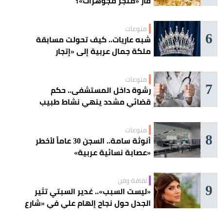
فأر «متجر مجوهرات»؟
منوعات
6
شبه عاريات.. كيف تحولت مسابقة
ملكة جمال عربية إلى «إتجار
بالقاصرات»؟
منوعات
7
رشوة داخل المستشفى.. حكم
قضائي مشدد ينهي نشاط طبيب
مغربي
منوعات
8
أنوثة سامة.. السجن 30 عاماً لأخطر
«عصابة نسائية عربية»
ثقافة وفن
9
«ليست السبب».. غدير السبتي تثير
الجدل حول نجاح إلهام علي في «شارع
الأعشى»