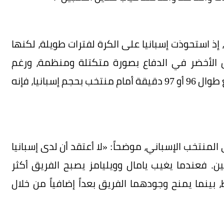
إذ استحوذت إسبانيا على الكرة لفترات طويلة، لكنها
س الأخضر في الدفاع بصورة متكتلة ومنظمة، ورغم
تعرضه لبعض الفرص، وهو أمر طبيعي عندما تدافع طوال 96 أو 97 دقيقة أمام منتخب بحجم إسبانيا، فإنه
منتخب الإسباني، موضحاً: «لا أعتقد أن لدى إسبانيا
ين. فعندما يغيب يامال وويليامز يصبح الفريق أكثر
 بينما يمنح وجودهما الفريق بعداً إضافياً من خلال