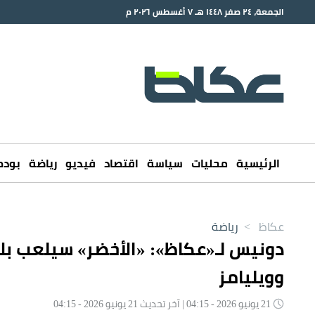
الجمعة، ٢٤ صفر ١٤٤٨ هـ ٧ أغسطس ٢٠٢٦ م
الرئيسية
محليات
سياسة
اقتصاد
فيديو
رياضة
بود
عكاظ
>
رياضة
دونيس لـ«عكاظ»: «الأخضر» سيلعب بلا 
وويليامز
21 يونيو 2026 - 04:15 | آخر تحديث 21 يونيو 2026 - 04:15