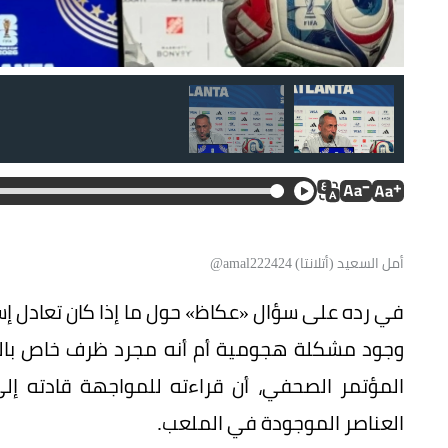
أمل السعيد (أتلانتا) amal222424@
في رده على سؤال «عكاظ» حول ما إذا كان تعادل إسب
وجود مشكلة هجومية أم أنه مجرد ظرف خاص بالم
المؤتمر الصحفي، أن قراءته للمواجهة قادته إلى
العناصر الموجودة في الملعب.