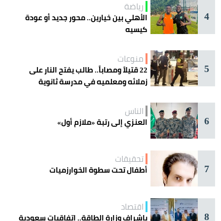
رياضة
4
الأهلي بين خيارين.. محور جديد أو عودة
كيسيه
منوعات
5
22 قتيلاً ومصاباً.. طالب يفتح النار على
زملائه ومعلميه في مدرسة ثانوية
الناس
6
العنزي إلى رتبة «ملازم أول»
تحقيقات
7
أطفال تحت سطوة الخوارزميات
اقتصاد
8
بإشراف وزارة الطاقة.. اتفاقيات سعودية