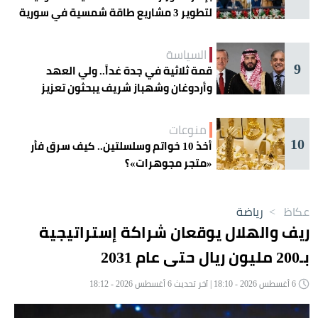
لتطوير 3 مشاريع طاقة شمسية في سورية
السياسة
9
قمة ثلاثية في جدة غداً.. ولي العهد
وأردوغان وشهباز شريف يبحثون تعزيز
التعاون
منوعات
10
أخذ 10 خواتم وسلسلتين.. كيف سرق فأر
«متجر مجوهرات»؟
عكاظ
>
رياضة
ريف والهلال يوقعان شراكة إستراتيجية
بـ200 مليون ريال حتى عام 2031
6 أغسطس 2026 - 18:10 | آخر تحديث 6 أغسطس 2026 - 18:12