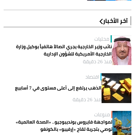
آخر الأخبار
محليات
نائب وزير الخارجية يجري اتصالاً هاتفياً بوكيل وزارة
الخارجية الأمريكية للشؤون الإدارية
منذ 26 دقيقة
اقتصاد
الذهب يرتفع إلى أعلى مستوى في 7 أسابيع
منذ 26 دقيقة
منوعات
لمواجهة فايروس بونديبوجيو.. «الصحة العالمية»
توصي بتجربة لقاح «إرفيبو» بالكونغو