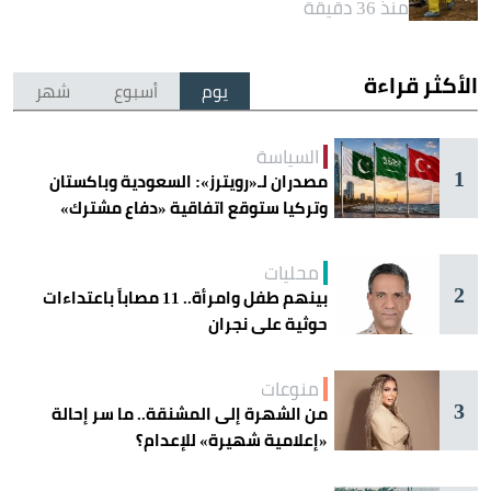
منذ 36 دقيقة
الأكثر قراءة
يوم
أسبوع
شهر
السياسة
1
مصدران لـ«رويترز»: السعودية وباكستان
وتركيا ستوقع اتفاقية «دفاع مشترك»
اليوم في جدة
محليات
2
بينهم طفل وامرأة.. 11 مصاباً باعتداءات
حوثية على نجران
منوعات
3
من الشهرة إلى المشنقة.. ما سر إحالة
«إعلامية شهيرة» للإعدام؟