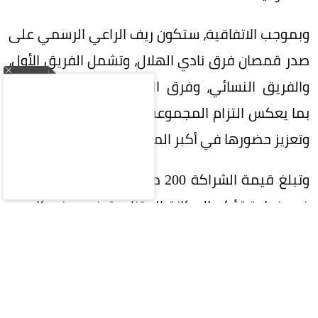
وبموجب الاتفاقية، ستكون ريف الراعي الرسمي على
صدر قمصان فرق نادي الهلال، وتشمل الفريق الأول،
والفريق النسائي، وفرق الفئات السنية (الناشئين)،
بما يعكس التزام المجموعة بدعم الرياضة السعودية
وتعزيز حضورها في أكبر المحافل الرياضية.
وتبلغ قيمة الشراكة 200 مليون ريال على 5 سنوات،
في خطوة تؤكد المكانة المتنامية في ريف كإحدى
العلامات التجارية السعودية الرائدة، وسعيها إلى بناء
شراكات إستراتيجية طويلة الأمد تحقق قيمة مضافة
للطرفين.