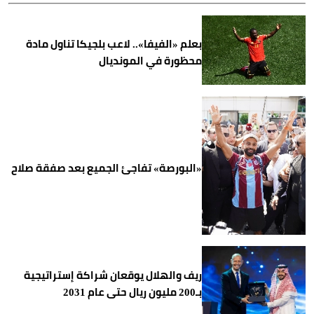
بعلم «الفيفا».. لاعب بلجيكا تناول مادة
محظورة في المونديال
«البورصة» تفاجئ الجميع بعد صفقة صلاح
ريف والهلال يوقعان شراكة إستراتيجية
بـ200 مليون ريال حتى عام 2031