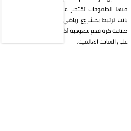
فيها الطموحات تقتصر على تحقيق البطولات، بل
باتت ترتبط بمشروع رياضي وطني كبير، يتطلع إلى
صناعة كرة قدم سعودية أكثر تنافسية وتأثيراً وحضوراً
على الساحة العالمية.
في هذه المرحلة المفصلية، تقع على عاتق
المشاركين في الانتخابات مسؤولية تاريخية تتجاوز
مجرد اختيار اسم لرئاسة الاتحاد؛ فالمطلوب هو اختيار
رئيس قادر على صناعة الفارق، وامتلاك رؤية واضحة،
وإلهام الجماهير واللاعبين والأندية، وتحويل
الطموحات السعودية إلى إنجازات ملموسة.
كرة القدم السعودية اليوم لا تحتاج إلى رئيس يدير