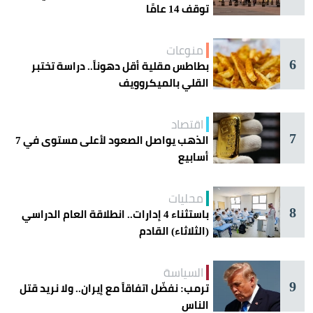
توقف 14 عامًا
منوعات
6
بطاطس مقلية أقل دهوناً.. دراسة تختبر
القلي بالميكروويف
اقتصاد
7
الذهب يواصل الصعود لأعلى مستوى في 7
أسابيع
محليات
8
باستثناء 4 إدارات.. انطلاقة العام الدراسي
(الثلاثاء) القادم
السياسة
9
ترمب: نفضّل اتفاقاً مع إيران.. ولا نريد قتل
الناس