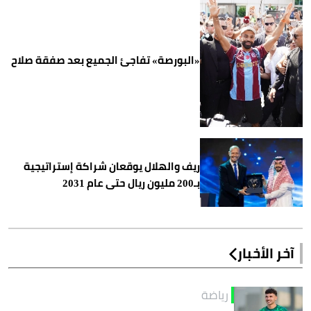
«البورصة» تفاجئ الجميع بعد صفقة صلاح
ريف والهلال يوقعان شراكة إستراتيجية
بـ200 مليون ريال حتى عام 2031
آخر الأخبار
رياضة