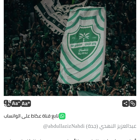
تابع قناة عكاظ على الواتساب
عبدالعزيز النهدي (جدة) abdullazizNahdi@