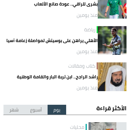
بشرى للراقي.. عودة صانع الألعاب
منذ يومين
رياضة
الأهلي يراهن على بوسيتش لمواصلة زعامة آسيا
منذ يومين
كتاب ومقالات
راشد الراجح.. ابن تربة البار والقامة الوطنية
منذ يومين
الأكثر قراءة
يوم
أسبوع
شهر
محليات