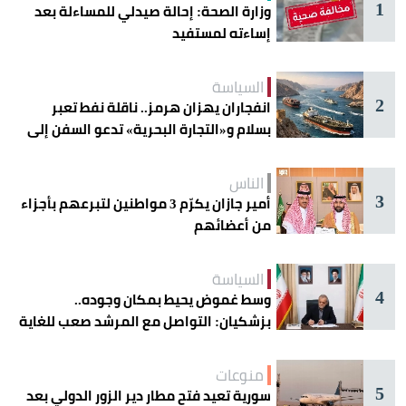
1
وزارة الصحة: إحالة صيدلي للمساءلة بعد
إساءته لمستفيد
السياسة
2
انفجاران يهزان هرمز.. ناقلة نفط تعبر
بسلام و«التجارة البحرية» تدعو السفن إلى
الحذر
الناس
3
أمير جازان يكرّم 3 مواطنين لتبرعهم بأجزاء
من أعضائهم
السياسة
4
وسط غموض يحيط بمكان وجوده..
بزشكيان: التواصل مع المرشد صعب للغاية
منوعات
5
سورية تعيد فتح مطار دير الزور الدولي بعد