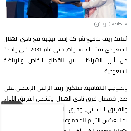
«عكاظ» (الرياض)
أعلنت ريف توقيع شراكة إستراتيجية مع نادي الهلال
السعودي تمتد لـ5 سنوات، حتى عام 2031، في واحدة
من أبرز الشراكات بين القطاع الخاص والرياضة
السعودية.
وبموجب الاتفاقية، ستكون ريف الراعي الرسمي على
صدر قمصان فرق نادي الهلال، وتشمل الفريق الأول،
والفريق النسائي، وفرق الفئات السنية (الناشئين)،
بما يعكس التزام المجموعة بدعم الرياضة السعودية
وتعزيز حضورها في أكبر المحافل الرياضية.