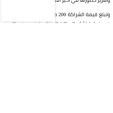
وتبلغ قيمة الشراكة 200 مليون ريال على 5 سنوات،
في خطوة تؤكد المكانة المتنامية في ريف كإحدى
العلامات التجارية السعودية الرائدة، وسعيها إلى بناء
شراكات إستراتيجية طويلة الأمد تحقق قيمة مضافة
للطرفين.
وتواصل ريف توسعها محلياً وعالمياً، إذ تمتلك أكثر
من 400 فرع في 40 دولة حول العالم، ما يعكس نجاح
إستراتيجيتها في الوصول إلى الأسواق العالمية
وترسيخ حضورها كإحدى أبرز العلامات السعودية في
قطاع العطور.