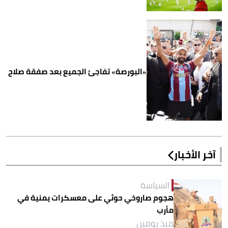
«البورصة» تفاجئ الجميع بعد صفقة صلاح
آخر الأخبار
السياسة
هجوم صاروخي حوثي على معسكرات يمنية في
مأرب
منذ يومين