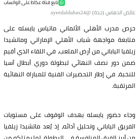
تابع قناة عكاظ على الواتساب
عائض الدهاس (جدة) @ayeedaldahas24
حرص مدرب الأهلي الألماني ماتياس يايسله على
متابعة مواجهة شباب الأهلي الإماراتي وماتشيدا
زيلفيا الياباني من أرض الملعب، في اللقاء الذي أقيم
ضمن دور نصف النهائي لبطولة دوري أبطال آسيا
للنخبة، في إطار التحضيرات الفنية للمباراة النهائية
المرتقبة.
وجاء حضور يايسله بهدف الوقوف على مستويات
الفريق الياباني وتحليل أدائه، إذ يُعد ماتشيدا زيلفيا
من أبرز الفرق المنافسة في البطولة، لما يمتلكه من