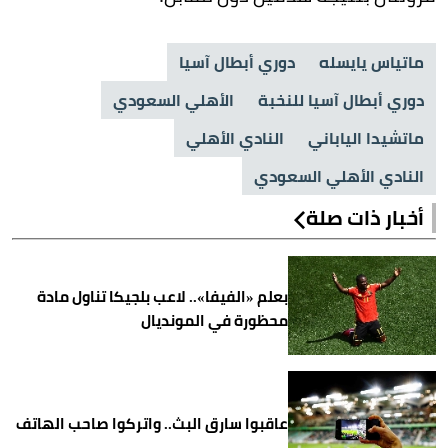
ماتياس يايسله
دوري أبطال آسيا
دوري أبطال آسيا للنخبة
الأهلي السعودي
ماتشيدا الياباني
النادي الأهلي
النادي الأهلي السعودي
أخبار ذات صلة
بعلم «الفيفا».. لاعب بلجيكا تناول مادة
محظورة في المونديال
عاقبوا سارق البث.. واتركوا صاحب الهاتف