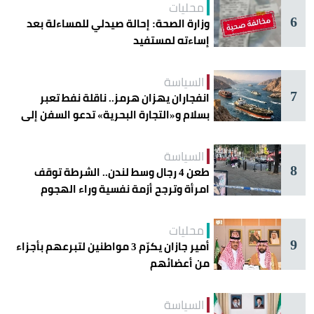
محليات
6
وزارة الصحة: إحالة صيدلي للمساءلة بعد
إساءته لمستفيد
السياسة
7
انفجاران يهزان هرمز.. ناقلة نفط تعبر
بسلام و«التجارة البحرية» تدعو السفن إلى
الحذر
السياسة
8
طعن 4 رجال وسط لندن.. الشرطة توقف
امرأة وترجح أزمة نفسية وراء الهجوم
محليات
9
أمير جازان يكرّم 3 مواطنين لتبرعهم بأجزاء
من أعضائهم
السياسة