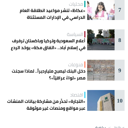
محليات
7
«عكاظ» تنشر مواعيد انطلاقة العام
الدراسي في الإدارات المستثناة
السياسة
8
أعلام السعودية وتركيا وباكستان ترفرف
في إسلام آباد.. «اتفاق مكة» يوحّد الردع
منوعات
9
دخل البنك ليصبح مليارديراً.. لماذا سجنت
مصر «لواءً عراقيّاً»؟
اقتصاد
10
«التجارة» تحذّر من مشاركة بيانات المنشآت
عبر مواقع ومنصات غير موثوقة
عكاظ
>
رياضة