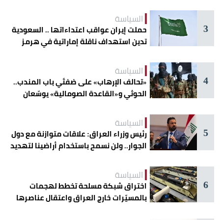
السياسة
3
حملت إيران عواقب اعتداءاتها .. السعودية
تدين استهداف ناقلة إماراتية في هرمز
السياسة
4
«تحالف الإرهاب» على ضفتَي باب المندب..
الحوثي و«القاعدة الصومالية» يوسّعان
دائرة الخطر
السياسة
5
رئيس وزراء العراق: علاقات متوازنة مع دول
الجوار.. ولن نسمح باستخدام أراضينا لتهديد
أمنها
السياسة
6
اختراق شبكة مسلحة تخطط لهجمات
بالمسيّرات خارج العراق واعتقال عناصرها