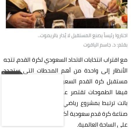
اختاروا رئيساً يصنع المستقبل لا يُدار بالريموت..
بقلم: د. جاسم الياقوت
مع اقتراب انتخابات الاتحاد السعودي لكرة القدم، تتجه
الأنظار إلى واحدة من أهم المحطات التي ستحدد
مستقبل كرة القدم السعودية، في مرحلة لم تعد
فيها الطموحات تقتصر على تحقيق البطولات، بل
باتت ترتبط بمشروع رياضي وطني كبير، يتطلع إلى
صناعة كرة قدم سعودية أكثر تنافسية وتأثيراً وحضوراً
على الساحة العالمية.