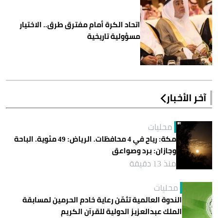
اتحاد الكرة أمام مفترق طرق.. الاختيار
مسؤولية تاريخية
آخر الأخبار
محليات
مكة: رياح في 4 محافظات. الرياض: 49 مئوية. الباحة
وجازان: برد وصواعق
منذ 13 دقيقة
محليات
الندوة العالمية تثمّن رعاية خادم الحرمين لمسابقة
الملك عبدالعزيز الدولية للقرآن الكريم