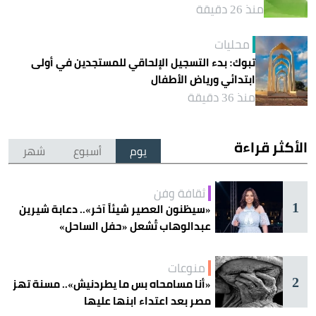
منذ 26 دقيقة
محليات
تبوك: بدء التسجيل الإلحاقي للمستجدين في أولى
ابتدائي ورياض الأطفال
منذ 36 دقيقة
الأكثر قراءة
يوم
أسبوع
شهر
ثقافة وفن
1
«سيظنون العصير شيئاً آخر».. دعابة شيرين
عبدالوهاب تُشعل «حفل الساحل»
منوعات
2
«أنا مسامحاه بس ما يطردنيش».. مسنة تهز
مصر بعد اعتداء ابنها عليها