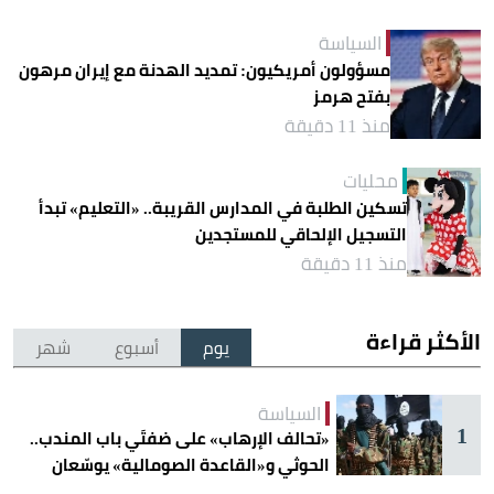
السياسة
مسؤولون أمريكيون: تمديد الهدنة مع إيران مرهون
بفتح هرمز
منذ 11 دقيقة
محليات
تسكين الطلبة في المدارس القريبة.. «التعليم» تبدأ
التسجيل الإلحاقي للمستجدين
منذ 11 دقيقة
الأكثر قراءة
يوم
أسبوع
شهر
السياسة
1
«تحالف الإرهاب» على ضفتَي باب المندب..
الحوثي و«القاعدة الصومالية» يوسّعان
دائرة الخطر