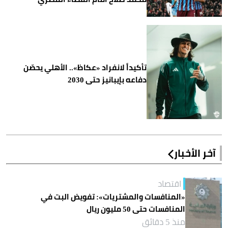
تأكيداً لانفراد «عكاظ».. الأهلي يحصّن
دفاعه بإيبانيز حتى 2030
آخر الأخبار
اقتصاد
«المنافسات والمشتريات»: تفويض البت في
المنافسات حتى 50 مليون ريال
منذ 5 دقائق