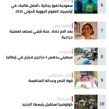
6
سعودية تفوز بجائزة «أفضل طالبة» في
أولمبياد العلوم النووية الدولي 2026
ثقافة وفن
7
بعد آلام حادة.. منة شلبي تستعد لعملية
جراحية
منوعات
8
سبعيني يدهس 4 دراجين مرتين في إيطاليا
كتاب ومقالات
9
قوة النصر وعدالة المنافسة
السياسة
10
كولومبيا تستقبل رئيسها الجديد