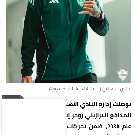
عائض الدهاس (جدة) ayeedaldahas24@
توصلت إدارة النادي الأهلي إلى اتفاق مبدئي مع
المدافع البرازيلي روجر إيبانيز لتمديد عقده حتى
عام 2030، ضمن تحركات الإدارة للمحافظة على