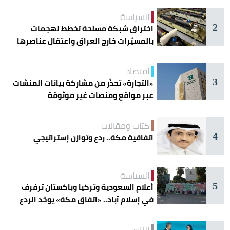
السياسة
2
اختراق شبكة مسلحة تخطط لهجمات
بالمسيّرات خارج العراق واعتقال عناصرها
اقتصاد
3
«التجارة» تحذّر من مشاركة بيانات المنشآت
عبر مواقع ومنصات غير موثوقة
كتاب ومقالات
4
اتفاقية مكة.. ردع وتوازن إستراتيجي
السياسة
5
أعلام السعودية وتركيا وباكستان ترفرف
في إسلام آباد.. «اتفاق مكة» يوحّد الردع
الناس