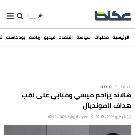
الرئيسية
محليات
سياسة
اقتصاد
فيديو
رياضة
بودكاست
ثق
عكاظ
>
رياضة
هالاند يزاحم ميسي ومبابي على لقب
هداف المونديال
6 يوليو 2026 - 02:12 | آخر تحديث 6 يوليو 2026 - 02:12