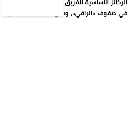
الركائز الأساسية للفريق وتعزيز الاستقرار الفني
في صفوف «الراقي»، ويأتي ذلك تأكيداً لانفراد
«عكاظ» في 14 يونيو 2026.
وكانت «عكاظ» قد كشفت في وقت مبكر توجه
الإدارة الأهلاوية نحو تأمين استمرار إيبانيز، في ظل
القيمة الفنية الكبيرة التي يمثلها اللاعب في الخط
الخلفي، بعدما أصبح خلال 3 مواسم أحد أبرز عناصر
الفريق وأكثرها ثباتاً في التشكيلة الأساسية.
وانضم إيبانيز إلى الأهلي في أغسطس 2023 قادماً
من روما الإيطالي بصفقة انتقال نهائي، بعد تجربة