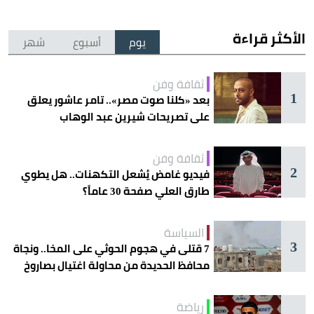
الأكثر قراءة
يوم
أسبوع
شهر
ثقافة وفن
1
بعد «كلنا صوت مصر».. تامر عاشور يعلق
على تصريحات شيرين عبد الوهاب
ثقافة وفن
2
فيديو غامض يُشعل التكهنات.. هل يطوي
طارق العلي صفحة 30 عاماً؟
السياسة
3
7 قتلى في هجوم الحوثي على المخا.. ونجاة
محافظ الحديدة من محاولة اغتيال بصاروخ
رياضة