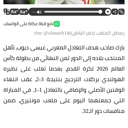
--:--
تابع قناة عكاظ على الواتساب
رمضان المتعب (حفر الباطن)&rlm; @almateb1
بارك صاحب هدف التعادل المغربي عيسى ديوب، تأهل
المنتخب بلاده إلى الدور ثمن النهائي من بطولة كأس
العالم 2026 لكرة القدم، بعدما تغلب على نظيره
الهولندي بركلات الترجيح بنتيجة 3-2، عقب انتهاء
الوقتين الأصلي والإضافي بالتعادل 1-1، في المباراة
التي جمعتهما اليوم على ملعب مونتيري، ضمن
منافسات دور الـ32.