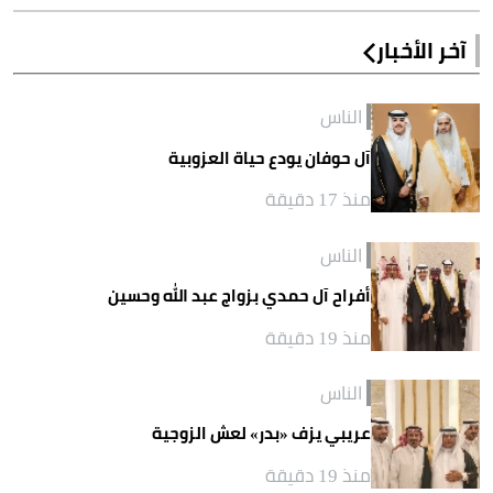
آخر الأخبار
الناس
آل حوفان يودع حياة العزوبية
منذ 17 دقيقة
الناس
أفراح آل حمدي بزواج عبد الله وحسين
منذ 19 دقيقة
الناس
عريبي يزف «بدر» لعش الزوجية
منذ 19 دقيقة