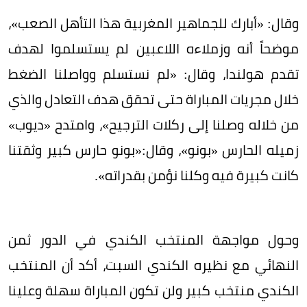
وقال: «أبارك للجماهير المغربية هذا التأهل الصعب»،
موضحاً أنه وزملاءه اللاعبين لم يستسلموا لهدف
تقدم هولندا، وقال: «لم نستسلم وواصلنا الضغط
خلال مجريات المباراة حتى تحقق هدف التعادل والذي
من خلاله وصلنا إلى ركلات الترجيح»، وامتدح «ديوب»
زميله الحارس «بونو»، وقال:«بونو حارس كبير وثقتنا
كانت كبيرة فيه وكلنا نؤمن بقدراته».
وحول مواجهة المنتخب الكندي في الدور ثمن
النهائي مع نظيره الكندي السبت، أكد أن المنتخب
الكندي منتخب كبير ولن تكون المباراة سهلة وعلينا