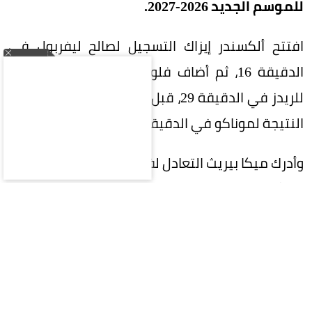
للموسم الجديد 2026-2027.
افتتح ألكسندر إيزاك التسجيل لصالح ليفربول في
الدقيقة 16، ثم أضاف فلوريان فيرتز الهدف الثاني
للريدز في الدقيقة 29، قبل أن يقلص جولوفين أندريه
النتيجة لموناكو في الدقيقة 44 من ركلة جزاء.
وأدرك ميكا بيريث التعادل لفريق موناكو في الدقيقة
56، ثم خطف باري برونر الفوز للفريق الفرنسي قبل
دقيقتين من نهاية الوقت الأصلي للمباراة.
سيناريو مكرر
وكان ليفربول بقيادة مدربه الجديد أندوني إيراولا، قد
خسر المباراة الودية الماضية أمام ليدز يونايتد بنتيجة