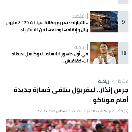
اقتصاد
9
«التجارة»: تغريم وكالة سيارات 8.120 مليون
ريال وإيقافها ومنعها من الاستيراد
رياضة
10
في أول ظهور ليايسله.. نيوكاسل يصطاد
الـ«خفافيش»
عكاظ
>
رياضة
جرس إنذار.. ليفربول يتلقى خسارة جديدة
أمام موناكو
9 أغسطس 2026 - 23:03 | آخر تحديث 9 أغسطس 2026 - 23:03