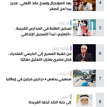
4
بعد المونديال وفسخ عقد الأهلي.. محرز
يبدأ من الصفر
محليات
5
تسكين الطلبة في المدارس القريبة..
«التعليم» تبدأ التسجيل الإلحاقي
للمستجدين
ثقافة وفن
6
من خشبة المسرح إلى الكرسي المتحرك..
فنان مصري يعتزل التمثيل نهائيًا
منوعات
7
سبعيني يدهس 4 دراجين مرتين في إيطاليا
الناس
8
إلى جنة الخلد أيتها الفريدة