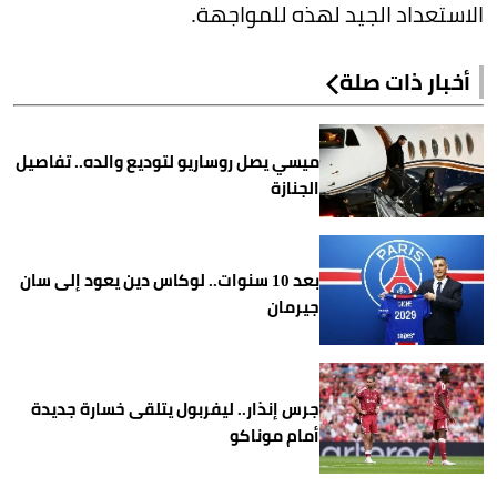
الاستعداد الجيد لهذه للمواجهة.
أخبار ذات صلة
ميسي يصل روساريو لتوديع والده.. تفاصيل
الجنازة
بعد 10 سنوات.. لوكاس دين يعود إلى سان
جيرمان
جرس إنذار.. ليفربول يتلقى خسارة جديدة
أمام موناكو