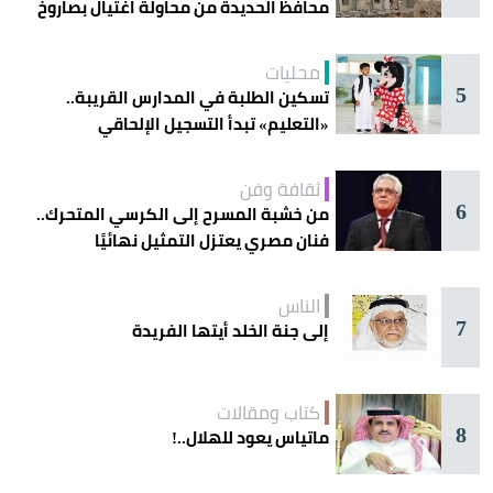
محافظ الحديدة من محاولة اغتيال بصاروخ
محليات
5
تسكين الطلبة في المدارس القريبة..
«التعليم» تبدأ التسجيل الإلحاقي
للمستجدين
ثقافة وفن
6
من خشبة المسرح إلى الكرسي المتحرك..
فنان مصري يعتزل التمثيل نهائيًا
الناس
7
إلى جنة الخلد أيتها الفريدة
كتاب ومقالات
8
ماتياس يعود للهلال..!