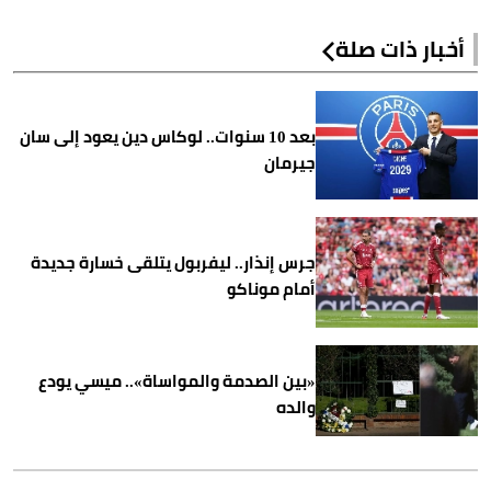
أخبار ذات صلة
بعد 10 سنوات.. لوكاس دين يعود إلى سان
جيرمان
جرس إنذار.. ليفربول يتلقى خسارة جديدة
أمام موناكو
«بين الصدمة والمواساة».. ميسي يودع
والده