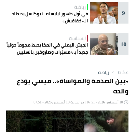
رياضة
9
في أول ظهور ليايسله.. نيوكاسل يصطاد
الـ«خفافيش»
السياسة
10
الجيش اليمني في المخا يحبط هجوماً حوثياً
جديداً بـ6 مسيّرات وصاروخين بالستيين
عكاظ
>
رياضة
«بين الصدمة والمواساة».. ميسي يودع
والده
10 أغسطس 2026 - 07:51 | آخر تحديث 10 أغسطس 2026 - 07:51