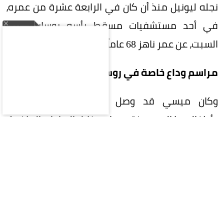
نجله ليونيل منذ أن كان في الرابعة عشرة من عمره،
في أحد مستشفيات مسقط رأسه روساريو، يوم
السبت، عن عمر ناهز 68 عاماً، بعد صراع مع المرض.
مراسم وداع خاصة في روساريو
وكان ميسي قد وصل برفقة شريكته أنتونيلا
وأطفالهما إلى مدينة روساريو خلال الساعات الماضية،
على متن طائرة خاصة قادمة من الولايات المتحدة،
للانضمام إلى والدته سيليا كوتشيتيني وإخوته
ماتياس ورودريغو وماريا سول خلال مراسم الجنازة.
وأغلقت الشرطة حديقة «إل برادو» أمام الزوار منذ
منتصف النهار، بهدف توفير مزيد من الخصوصية