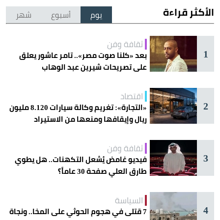
الأكثر قراءة
يوم
أسبوع
شهر
ثقافة وفن
1
بعد «كلنا صوت مصر».. تامر عاشور يعلق
على تصريحات شيرين عبد الوهاب
اقتصاد
2
«التجارة»: تغريم وكالة سيارات 8.120 مليون
ريال وإيقافها ومنعها من الاستيراد
ثقافة وفن
3
فيديو غامض يُشعل التكهنات.. هل يطوي
طارق العلي صفحة 30 عاماً؟
السياسة
4
7 قتلى في هجوم الحوثي على المخا.. ونجاة