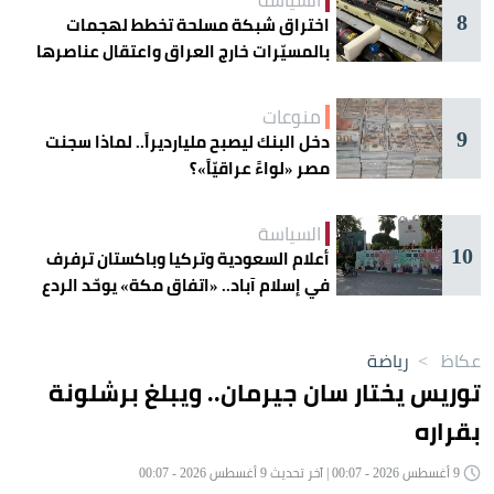
8
اختراق شبكة مسلحة تخطط لهجمات
بالمسيّرات خارج العراق واعتقال عناصرها
منوعات
9
دخل البنك ليصبح مليارديراً.. لماذا سجنت
مصر «لواءً عراقيّاً»؟
السياسة
10
أعلام السعودية وتركيا وباكستان ترفرف
في إسلام آباد.. «اتفاق مكة» يوحّد الردع
عكاظ
>
رياضة
توريس يختار سان جيرمان.. ويبلغ برشلونة
بقراره
9 أغسطس 2026 - 00:07 | آخر تحديث 9 أغسطس 2026 - 00:07