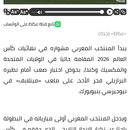
--:--
تابع قناة عكاظ على الواتساب
«عكاظ» (جدة)
يبدأ المنتخب المغربي مشواره في نهائيات كأس
العالم 2026 المقامة حاليا في الولايات المتحدة
والمكسيك وكندا، بخوض اختبار صعب أمام نظيره
البرازيلي فجر الأحد، على ملعب «ميتلايف» في
نيوجيرسي بنيويورك.
ويدخل المنتخب المغربي أولى مبارياته في البطولة
باحثا عن تكرار الإنجاز التاريخي الذي حققه في كأس