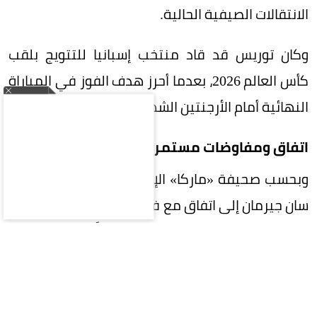
الانتقالات الصيفية الحالية.
وكان توريس قد قاد منتخب إسبانيا للتتويج بلقب
كأس العالم 2026، بعدما أحرز هدف الفوز في المباراة
النهائية أمام الأرجنتين الشهر الماضي.
اتفاق ومفاوضات مستمرة
وبحسب صحيفة «ماركا» الإسبانية، فقد توصل باريس
سان جيرمان إلى اتفاق مع فيران توريس للانضمام إليه
بعقد مدته أربع سنوات، ولم يتبقَّ سوى إتمام
المفاوضات مع برشلونة، وهو ما تجري مناقشته حالياً.
الصفقة تقترب من الحسم