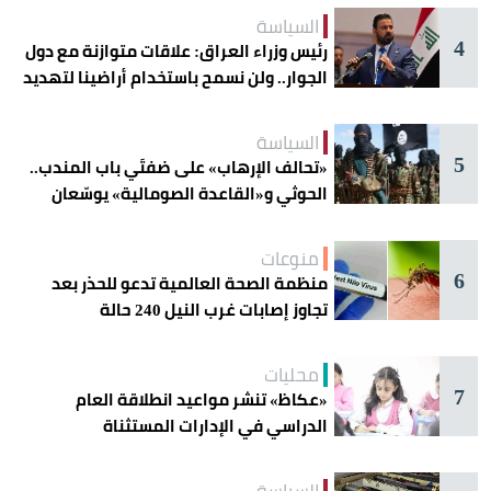
السياسة
4
رئيس وزراء العراق: علاقات متوازنة مع دول
الجوار.. ولن نسمح باستخدام أراضينا لتهديد
أمنها
السياسة
5
«تحالف الإرهاب» على ضفتَي باب المندب..
الحوثي و«القاعدة الصومالية» يوسّعان
دائرة الخطر
منوعات
6
منظمة الصحة العالمية تدعو للحذر بعد
تجاوز إصابات غرب النيل 240 حالة
محليات
7
«عكاظ» تنشر مواعيد انطلاقة العام
الدراسي في الإدارات المستثناة
السياسة