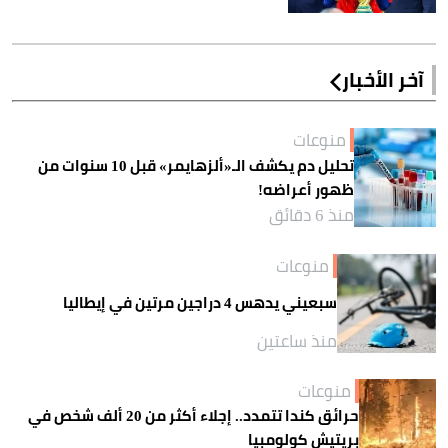
آخر الأخبار
منوعات
تحليل دم يكشف الـ«ألزهايمر» قبل 10 سنوات من
ظهور أعراضه!
منذ 6 دقائق
منوعات
سبعيني يدهس 4 دراجين مرتين في إيطاليا
منذ ساعتين
منوعات
حرائق كندا تتمدد.. إجلاء أكثر من 20 ألف شخص في
بريتيش كولومبيا