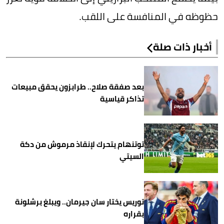
حظوظه في المنافسة على اللقب.
أخبار ذات صلة
بعد صفقة صلاح.. طرابزون يحقق مبيعات
تذاكر قياسية
توتنهام يتحرك لإنقاذ مرموش من دكة
السيتي
توريس يختار سان جيرمان.. ويبلغ برشلونة
بقراره