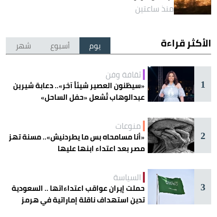
منذ ساعتين
الأكثر قراءة
يوم
أسبوع
شهر
ثقافة وفن
1
«سيظنون العصير شيئاً آخر».. دعابة شيرين
عبدالوهاب تُشعل «حفل الساحل»
منوعات
2
«أنا مسامحاه بس ما يطردنيش».. مسنة تهز
مصر بعد اعتداء ابنها عليها
السياسة
3
حملت إيران عواقب اعتداءاتها .. السعودية
تدين استهداف ناقلة إماراتية في هرمز