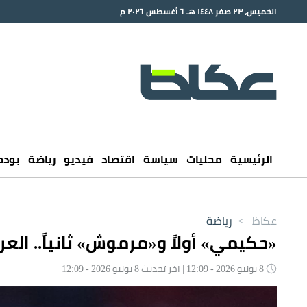
الخميس، ٢٣ صفر ١٤٤٨ هـ ٦ أغسطس ٢٠٢٦ م
الرئيسية
محليات
سياسة
اقتصاد
فيديو
رياضة
بود
عكاظ
>
رياضة
«حكيمي» أولاً و«مرموش» ثانياً.. الع
8 يونيو 2026 - 12:09 | آخر تحديث 8 يونيو 2026 - 12:09