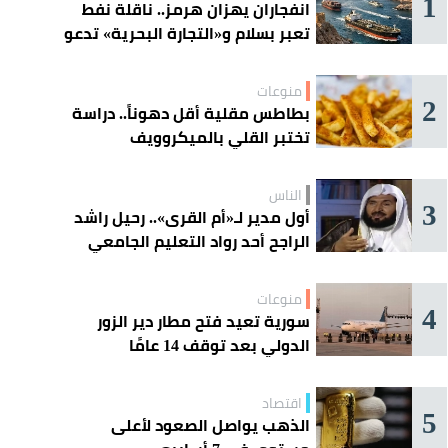
1
انفجاران يهزان هرمز.. ناقلة نفط
تعبر بسلام و«التجارة البحرية» تدعو
السفن إلى الحذر
منوعات
2
بطاطس مقلية أقل دهوناً.. دراسة
تختبر القلي بالميكروويف
الناس
3
أول مدير لـ«أم القرى».. رحيل راشد
الراجح أحد رواد التعليم الجامعي
منوعات
4
سورية تعيد فتح مطار دير الزور
الدولي بعد توقف 14 عامًا
اقتصاد
5
الذهب يواصل الصعود لأعلى