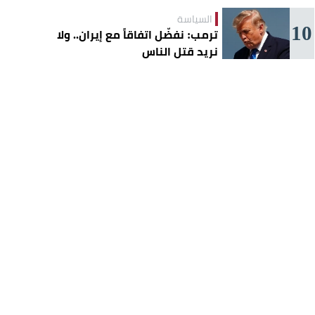
السياسة
10
ترمب: نفضّل اتفاقاً مع إيران.. ولا
نريد قتل الناس