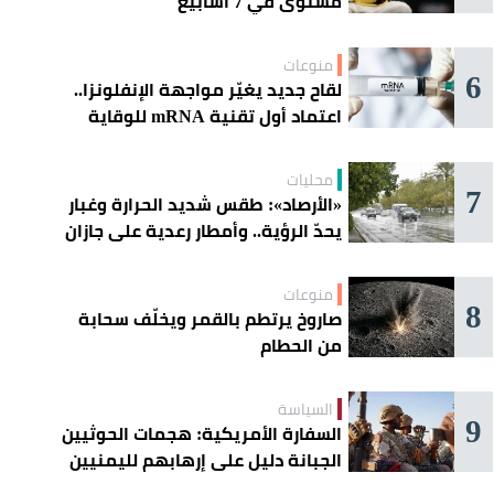
مستوى في 7 أسابيع
منوعات
6
لقاح جديد يغيّر مواجهة الإنفلونزا..
اعتماد أول تقنية mRNA للوقاية
الموسمية
محليات
7
«الأرصاد»: طقس شديد الحرارة وغبار
يحدّ الرؤية.. وأمطار رعدية على جازان
وعسير
منوعات
8
صاروخ يرتطم بالقمر ويخلّف سحابة
من الحطام
السياسة
9
السفارة الأمريكية: هجمات الحوثيين
الجبانة دليل على إرهابهم لليمنيين