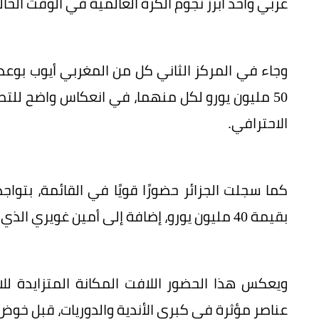
عربي وأحد أبرز نجوم الكرة العالمية في الوقت الحال
وجاء في المركز الثاني كل من المغربي أيوب ب
50 مليون يورو لكل منهما، في انعكاس واضح للت
الاحترافي.
بقيمة 40 مليون يورو، إضافة إلى أمين غويري الذي جاء ضمن العشرة الأوائل بقيمة 28 مليون يورو.
ويعكس هذا الحضور اللافت المكانة المتزايدة للا
عناصر مؤثرة في كبرى الأندية والدوريات، قبل خوض تح