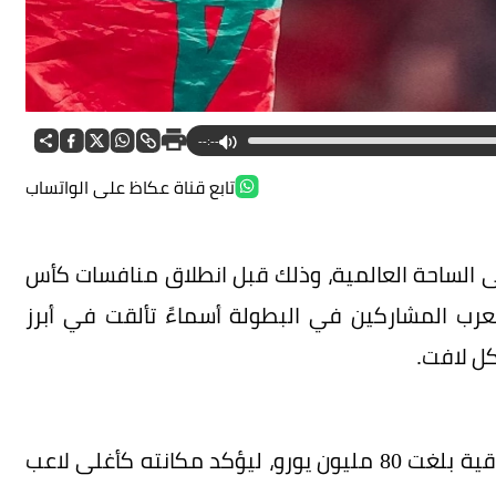
--:--
تابع قناة عكاظ على الواتساب
 الساحة العالمية، وذلك قبل انطلاق منافسات كأس
عبين العرب المشاركين في البطولة أسماءً تألقت في أبرز
كل لافت.
وتصدر المغربي أشرف حكيمي القائمة بقيمة سوقية بلغت 80 مليون يورو، ليؤكد مكانته كأغلى لاعب