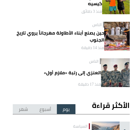
كيسيه
منذ 3 دقائق
الناس
حين يصنع أبناء الأطاولة مهرجاناً يروي تاريخ
الجنوب
منذ 14 دقيقة
الناس
العنزي إلى رتبة «ملازم أول»
منذ 17 دقيقة
الأكثر قراءة
يوم
أسبوع
شهر
السياسة