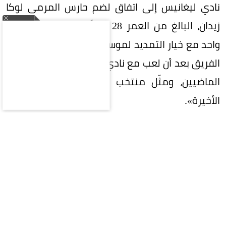
نادي ليغانيس إلى اتفاق لضم حارس المرمى لوكا
زيدان، البالغ من العمر 28 عاماً، بعقد لمدة موسم
واحد مع خيار التمديد لموسم ثانٍ، لينضم إلى صفوف
الفريق بعد أن لعب مع نادي غرناطة خلال الموسمين
الماضيين، ومثّل منتخب الجزائر في كأس العالم
الأخيرة».
موعد تقديم لوكا زيدان
وأضاف البيان: «سينضم لوكا زيدان إلى الفريق يوم
السبت القادم، على أن يتم تقديمه رسمياً يوم الأربعاء
القادم، الموافق 12 أغسطس، في تمام الساعة
الواحدة ظهراً».