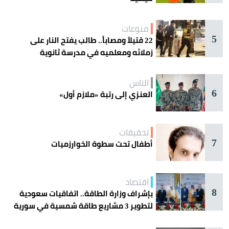
منوعات
5
22 قتيلاً ومصاباً.. طالب يفتح النار على
زملائه ومعلميه في مدرسة ثانوية
الناس
6
العنزي إلى رتبة «ملازم أول»
تحقيقات
7
أطفال تحت سطوة الخوارزميات
اقتصاد
8
بإشراف وزارة الطاقة.. اتفاقيات سعودية
لتطوير 3 مشاريع طاقة شمسية في سورية