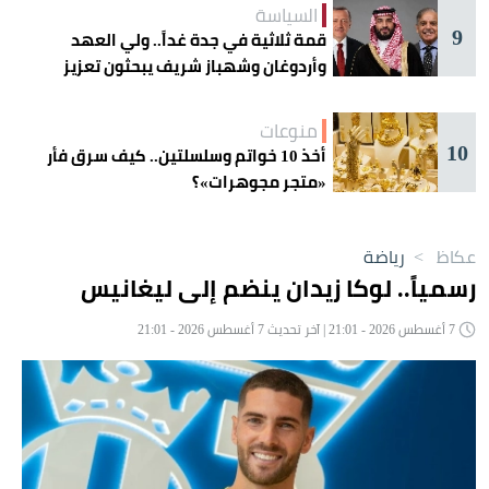
السياسة
9
قمة ثلاثية في جدة غداً.. ولي العهد
وأردوغان وشهباز شريف يبحثون تعزيز
التعاون
منوعات
10
أخذ 10 خواتم وسلسلتين.. كيف سرق فأر
«متجر مجوهرات»؟
عكاظ
>
رياضة
رسمياً.. لوكا زيدان ينضم إلى ليغانيس
7 أغسطس 2026 - 21:01 | آخر تحديث 7 أغسطس 2026 - 21:01