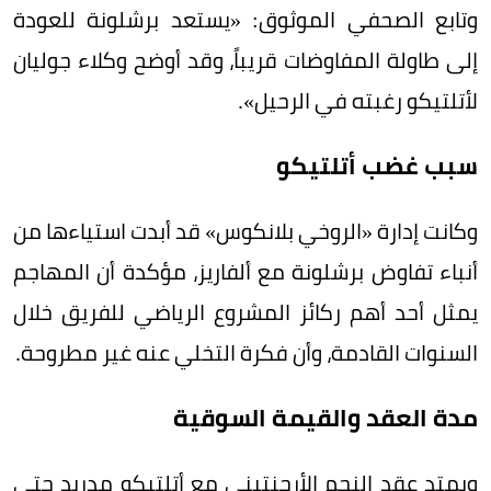
وتابع الصحفي الموثوق: «يستعد برشلونة للعودة
إلى طاولة المفاوضات قريباً، وقد أوضح وكلاء جوليان
لأتلتيكو رغبته في الرحيل».
سبب غضب أتلتيكو
وكانت إدارة «الروخي بلانكوس» قد أبدت استياءها من
أنباء تفاوض برشلونة مع ألفاريز، مؤكدة أن المهاجم
يمثل أحد أهم ركائز المشروع الرياضي للفريق خلال
السنوات القادمة، وأن فكرة التخلي عنه غير مطروحة.
مدة العقد والقيمة السوقية
ويمتد عقد النجم الأرجنتيني مع أتلتيكو مدريد حتى