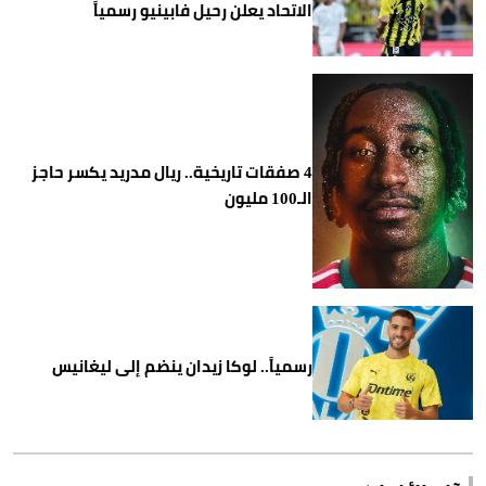
الاتحاد يعلن رحيل فابينيو رسمياً
4 صفقات تاريخية.. ريال مدريد يكسر حاجز
الـ100 مليون
رسمياً.. لوكا زيدان ينضم إلى ليغانيس