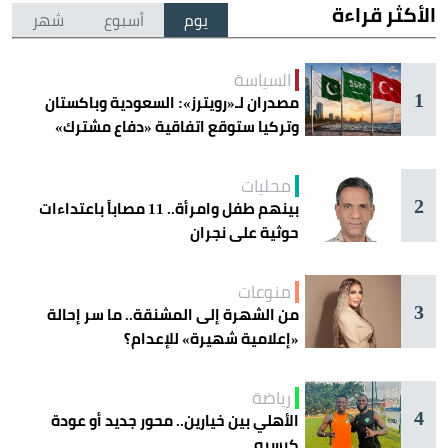
الأكثر قراءة
يوم
أسبوع
شهر
السياسة
1
مصدران لـ«رويترز»: السعودية وباكستان
وتركيا ستوقع اتفاقية «دفاع مشترك»
اليوم في جدة
محليات
2
بينهم طفل وامرأة.. 11 مصاباً باعتداءات
حوثية على نجران
منوعات
3
من الشهرة إلى المشنقة.. ما سر إحالة
«إعلامية شهيرة» للإعدام؟
رياضة
4
الأهلي بين خيارين.. محور جديد أو عودة
كيسيه